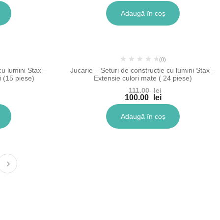
Adaugă în coș
%
-10%
(0)
cu lumini Stax –
Jucarie – Seturi de constructie cu lumini Stax –
i (15 piese)
Extensie culori mate ( 24 piese)
111.00
lei
100.00
lei
Adaugă în coș