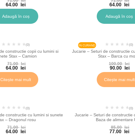
71.00
lei
71.00
lei
64.00
lei
64.00
lei
Adaugă în coș
Adaugă în coș
-10%
-10
(0)
(0)
IN CURAND
de constructie copii cu lumini si
Jucarie – Seturi de constructie cu
nete Stax – Camion
Stax – Barca cu mo
71.00
lei
100.00
lei
64.00
lei
90.00
lei
Citește mai mult
Citește mai mult
-10%
-9%
(0)
(0)
 de constructie cu lumini si sunete
Jucarie – Seturi de constructie 
ax – Dragonul rosu
Baza de alimentare
71.00
lei
85.00
lei
64.00
lei
77.00
lei