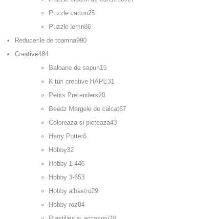
Puzzle carton
25
Puzzle lemn
86
Reducerile de toamna
990
Creative
484
Baloane de sapun
15
Kituri creative HAPE
31
Petits Pretenders
20
Beedz Margele de calcat
67
Coloreaza si picteaza
43
Harry Potter
6
Hobby
32
Hobby 1-4
46
Hobby 3-6
53
Hobby albastru
29
Hobby roz
84
Plastilina si accesorii
29