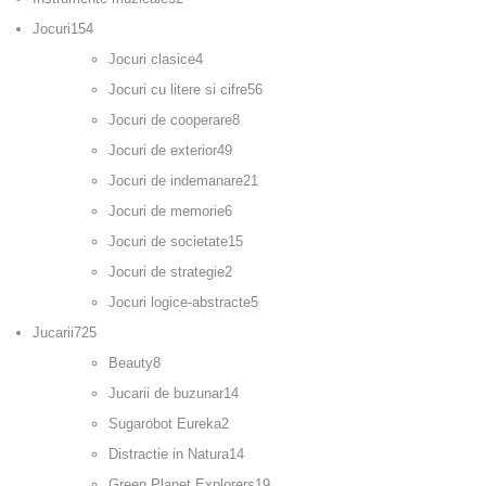
Jocuri
154
Jocuri clasice
4
Jocuri cu litere si cifre
56
Jocuri de cooperare
8
Jocuri de exterior
49
Jocuri de indemanare
21
Jocuri de memorie
6
Jocuri de societate
15
Jocuri de strategie
2
Jocuri logice-abstracte
5
Jucarii
725
Beauty
8
Jucarii de buzunar
14
Sugarobot Eureka
2
Distractie in Natura
14
Green Planet Explorers
19