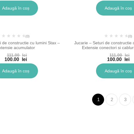
Adaugă în coș
Adaugă în coș
-10%
-10
(0)
(0)
i de constructie cu lumini Stax –
Jucarie – Seturi de constructie 
xtensie acumulator
Extensie conectori si cablur
111.00
lei
111.00
lei
100.00
lei
100.00
lei
Adaugă în coș
Adaugă în coș
1
2
3