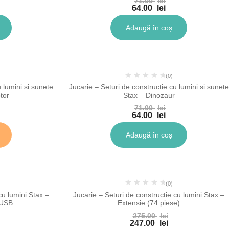
71.00
lei
64.00
lei
Adaugă în coș
%
-10%
(0)
 lumini si sunete
Jucarie – Seturi de constructie cu lumini si sunete
tor
Stax – Dinozaur
71.00
lei
64.00
lei
Adaugă în coș
-10%
(0)
cu lumini Stax –
Jucarie – Seturi de constructie cu lumini Stax –
 USB
Extensie (74 piese)
275.00
lei
247.00
lei