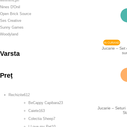
Minmimcph
Nines D'Onil
Open Brick Source
Ses Creative
Sunny Games
Woodyland
IN CURAND
Jucarie – Set 
Varsta
su
Preț
Rechizite
612
BeCappy Capibara
23
Jucarie – Seturi
Caiete
163
St
Colectia Sheep
7
I Love my Pet
10