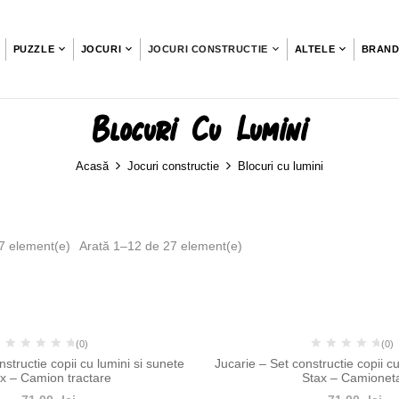
PUZZLE
JOCURI
JOCURI CONSTRUCTIE
ALTELE
BRAND
Blocuri Cu Lumini
Acasă
Jocuri constructie
Blocuri cu lumini
7 element(e)
Arată 1–12 de 27 element(e)
-10%
-10
(0)
(0)
nstructie copii cu lumini si sunete
Jucarie – Set constructie copii cu
x – Camion tractare
Stax – Camionet