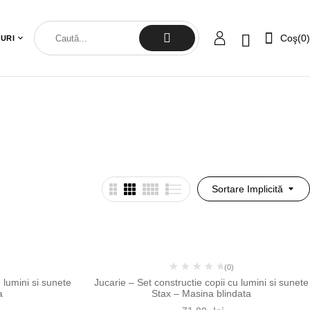
Coş(
0
)
URI
Sortare Implicită
%
-10%
(0)
 lumini si sunete
Jucarie – Set constructie copii cu lumini si sunete
a
Stax – Masina blindata