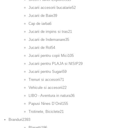
Jucarii accesorii bucatarie
52
Jucarii de Baie
39
Cap de iarba
6
Jucarii de impins si tras
21
Jucarii de Indemanare
35
Jucarii de Rol
54
Jucarii pentru copii Mici
105
Jucarii pentru PLAJA si NISIP
29
Jucarii pentru Sugari
59
Trenuri si accesorii
71
Vehicule si accesorii
22
LIBO - Aventura in natura
36
Papusi Nines D`Onil
155
Trotinete, Biciclete
21
Branduri
2393
Blasetti
196