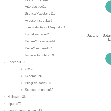
Arte plastice
15
Birotica/Papetarie
116
Accesorii scoala
29
Jurnale/Notebook/Agende
34
Lipici/Foarfece
24
Jucarie – Setur
E
Penare/Ghiozdane
44
Pixuri/Creioane
127
Radiere/Ascutitori
39
Accesorii
126
Gift
62
Decoratiuni
7
Pungi de cadou
18
Sacose de cadou
39
Halloween
36
Iepuras
72
Instrumente muzicale
52