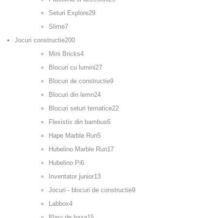
Seturi Explore
29
Slime
7
Jocuri constructie
200
Mini Bricks
4
Blocuri cu lumini
27
Blocuri de constructie
9
Blocuri din lemn
24
Blocuri seturi tematice
22
Flexistix din bambus
6
Hape Marble Run
5
Hubelino Marble Run
17
Hubelino Pi
6
Inventator junior
13
Jocuri - blocuri de constructie
9
Labbox
4
Placi de baza
15