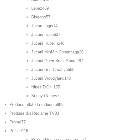
Lebez
489
Disegno
57
Jocuri Logis
14
Jucarii Hape
637
Jucarii Hubelino
48
Jucarii MinMin Copenhaga
28
Jucarii Open Brick Source
67
Jucarii Ses Creative
555
Jucarii Woodyland
140
Nines D'Onil
155
Sunny Games
7
Produse aflate la reducere
989
Produse din Reclame TV
83
Promo
77
Puzzle
116
Puzzle blocuri de constructie
7