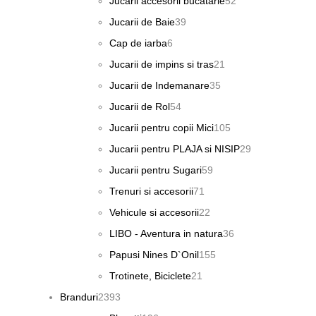
Jucarii accesorii bucatarie
52
de
39
Jucarii de Baie
39
produse
de
6
Cap de iarba
6
produse
produse
21
Jucarii de impins si tras
21
de
35
Jucarii de Indemanare
35
produse
de
54
Jucarii de Rol
54
produse
de
105
Jucarii pentru copii Mici
105
produse
produse
29
Jucarii pentru PLAJA si NISIP
29
de
59
Jucarii pentru Sugari
59
produse
de
71
Trenuri si accesorii
71
produse
de
22
Vehicule si accesorii
22
produse
de
36
LIBO - Aventura in natura
36
produse
de
155
Papusi Nines D`Onil
155
produse
de
21
Trotinete, Biciclete
21
produse
de
2393
Branduri
2393
produse
de