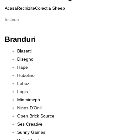
Acasă
Rechizite
Colectia Sheep
Inchide
Branduri
Blasetti
Disegno
Hape
Hubelino
Lebez
Logis
Minmimcph
Nines D'Onil
Open Brick Source
Ses Creative
Sunny Games