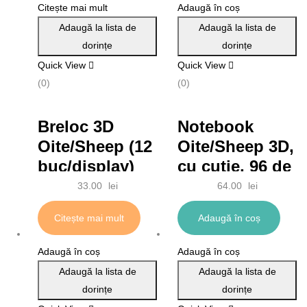
Citește mai mult
Adaugă în coș
Adaugă la lista de
Adaugă la lista de
dorințe
dorințe
Quick View
Quick View
(0)
(0)
Breloc 3D
Notebook
Oite/Sheep (12
Oite/Sheep 3D,
buc/display)
cu cutie, 96 de
pagini, 13 x 18
33.00
lei
64.00
lei
cm (6
Citește mai mult
Adaugă în coș
buc/display)
Adaugă în coș
Adaugă în coș
Adaugă la lista de
Adaugă la lista de
dorințe
dorințe