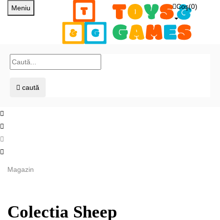
Coş(
0
)
Meniu
caută
Magazin
Colectia Sheep