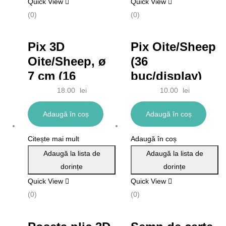
Quick View
Quick View
(0)
(0)
Pix 3D
Pix Oite/Sheep
Oite/Sheep, ø
(36
7 cm (16
buc/display)
buc/display)
18.00
lei
10.00
lei
Adaugă în coș
Adaugă în coș
Citește mai mult
Adaugă în coș
Adaugă la lista de
Adaugă la lista de
dorințe
dorințe
Quick View
Quick View
(0)
(0)