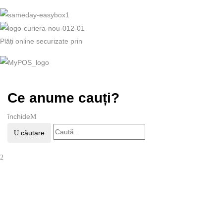
Plăți online securizate prin
Ce anume cauți?
închide
căutare