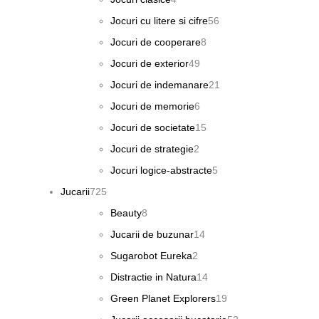
produse
produse
56
Jocuri cu litere si cifre
56
de
8
Jocuri de cooperare
8
produse
produse
49
Jocuri de exterior
49
de
21
Jocuri de indemanare
21
produse
de
6
Jocuri de memorie
6
produse
produse
15
Jocuri de societate
15
produse
2
Jocuri de strategie
2
produse
5
Jocuri logice-abstracte
5
produse
725
Jucarii
725
de
8
Beauty
8
produse
produse
14
Jucarii de buzunar
14
produse
2
Sugarobot Eureka
2
produse
14
Distractie in Natura
14
produse
19
Green Planet Explorers
19
produse
52