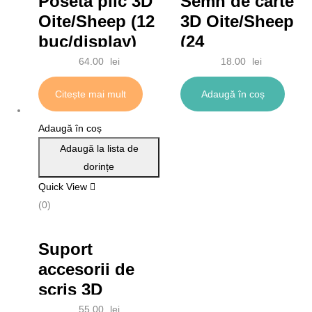
Poseta plic 3D
Semn de carte
Oite/Sheep (12
3D Oite/Sheep
buc/display)
(24
buc/display)
64.00
lei
18.00
lei
Citește mai mult
Adaugă în coș
Adaugă în coș
Adaugă la lista de
dorințe
Quick View
(0)
Suport
accesorii de
scris 3D
Oite/Sheep (9
55.00
lei