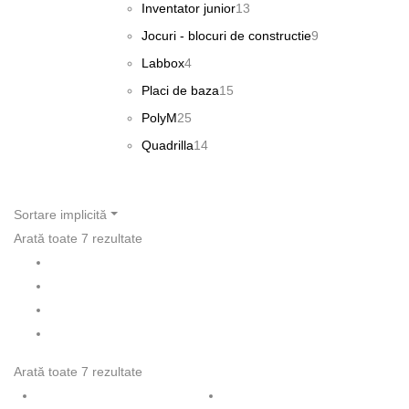
produse
13
Inventator junior
13
produse
9
Jocuri - blocuri de constructie
9
produse
4
Labbox
4
produse
15
Placi de baza
15
produse
25
PolyM
25
de
14
Quadrilla
14
produse
produse
Sortare implicită
Arată toate 7 rezultate
Arată toate 7 rezultate