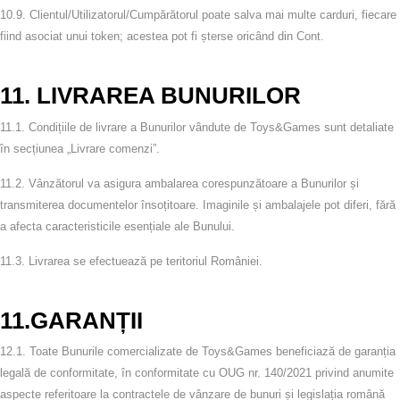
10.9.
Clientul/Utilizatorul/Cumpărătorul poate salva mai multe carduri, fiecare
fiind asociat unui token; acestea pot fi șterse oricând din Cont.
11. LIVRAREA BUNURILOR
11.1.
Condițiile de livrare a Bunurilor vândute de Toys&Games sunt detaliate
în secțiunea „Livrare comenzi”.
11.2.
Vânzătorul va asigura ambalarea corespunzătoare a Bunurilor și
transmiterea documentelor însoțitoare.
Imaginile și ambalajele pot diferi
, fără
a afecta caracteristicile esențiale ale Bunului.
11.3.
Livrarea se efectuează pe teritoriul României.
11.
GARANȚII
12.1. Toate Bunurile comercializate de Toys&Games beneficiază de
garanția
legală de conformitate
, în conformitate cu
OUG nr. 140/2021 privind anumite
aspecte referitoare la contractele de vânzare de bunuri
și legislația română