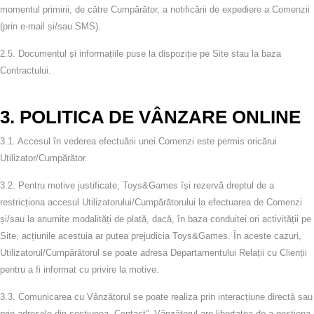
momentul primirii, de către Cumpărător, a notificării de expediere a Comenzii
(prin e‑mail și/sau SMS).
2.5.
Documentul și informațiile puse la dispoziție pe Site stau la baza
Contractului.
3. POLITICA DE VÂNZARE ONLINE
3.1.
Accesul în vederea efectuării unei Comenzi este permis oricărui
Utilizator/Cumpărător.
3.2.
Pentru motive justificate, Toys&Games își rezervă dreptul de a
restricționa accesul Utilizatorului/Cumpărătorului la efectuarea de Comenzi
și/sau la anumite modalități de plată, dacă, în baza conduitei ori activității pe
Site, acțiunile acestuia ar putea prejudicia Toys&Games. În aceste cazuri,
Utilizatorul/Cumpărătorul se poate adresa Departamentului Relații cu Clienții
pentru a fi informat cu privire la motive.
3.3.
Comunicarea cu Vânzătorul se poate realiza prin interacțiune directă sau
prin adresele din secțiunea „Contact”. Vânzătorul are libertatea de a gestiona