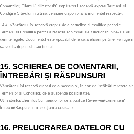
Comenzilor, Clientul/Utilizatorul/Cumpărătorul acceptă expres Termenii și
Condițiile Site‑ului în ultima versiune disponibilă la momentul respectiv.
14.4.
Vânzătorul își rezervă dreptul de a actualiza și modifica periodic
Termenii și Condițiile pentru a reflecta schimbări ale funcționării Site‑ului ori
cerințe legale. Documentul este opozabil de la data afișării pe Site; vă rugăm
să verificați periodic conținutul.
15. SCRIEREA DE COMENTARII,
ÎNTREBĂRI ȘI RĂSPUNSURI
Vânzătorul își rezervă dreptul de a modera și, în caz de încălcări repetate ale
Termenilor și Condițiilor, de a suspenda posibilitatea
Utilizatorilor/Clienților/Cumpărătorilor de a publica Review‑uri/Comentarii/
Întrebări/Răspunsuri în secțiunile dedicate.
16. PRELUCRAREA DATELOR CU