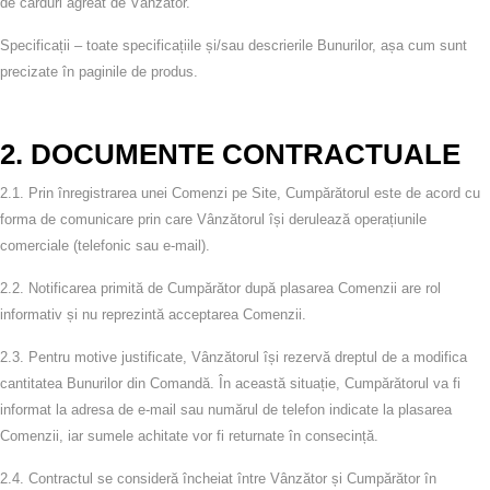
de carduri agreat de Vânzător.
Specificații
– toate specificațiile și/sau descrierile Bunurilor, așa cum sunt
precizate în paginile de produs.
2. DOCUMENTE CONTRACTUALE
2.1.
Prin înregistrarea unei Comenzi pe Site, Cumpărătorul este de acord cu
forma de comunicare prin care Vânzătorul își derulează operațiunile
comerciale (telefonic sau e‑mail).
2.2.
Notificarea primită de Cumpărător după plasarea Comenzii are rol
informativ și nu reprezintă acceptarea Comenzii.
2.3.
Pentru motive justificate, Vânzătorul își rezervă dreptul de a modifica
cantitatea Bunurilor din Comandă. În această situație, Cumpărătorul va fi
informat la adresa de e‑mail sau numărul de telefon indicate la plasarea
Comenzii, iar sumele achitate vor fi returnate în consecință.
2.4.
Contractul se consideră încheiat între Vânzător și Cumpărător în