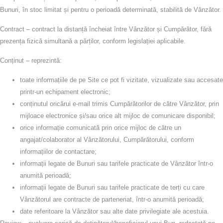
Bunuri, în stoc limitat și pentru o perioadă determinată, stabilită de Vânzător.
Contract
– contract la distanță încheiat între Vânzător și Cumpărător, fără
prezența fizică simultană a părților, conform legislației aplicabile.
Conținut
– reprezintă:
toate informațiile de pe Site ce pot fi vizitate, vizualizate sau accesate
printr-un echipament electronic;
conținutul oricărui e‑mail trimis Cumpărătorilor de către Vânzător, prin
mijloace electronice și/sau orice alt mijloc de comunicare disponibil;
orice informație comunicată prin orice mijloc de către un
angajat/colaborator al Vânzătorului, Cumpărătorului, conform
informațiilor de contactare;
informații legate de Bunuri sau tarifele practicate de Vânzător într-o
anumită perioadă;
informații legate de Bunuri sau tarifele practicate de terți cu care
Vânzătorul are contracte de parteneriat, într-o anumită perioadă;
date referitoare la Vânzător sau alte date privilegiate ale acestuia.