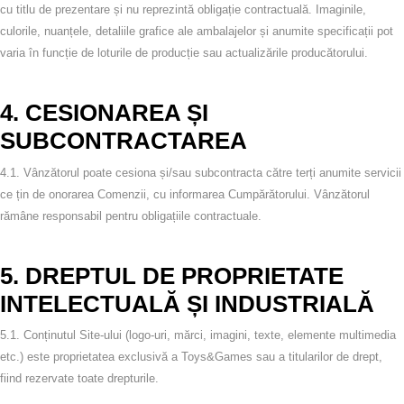
cu titlu de prezentare și
nu reprezintă obligație contractuală
.
Imaginile,
culorile, nuanțele, detaliile grafice ale ambalajelor și anumite specificații pot
varia
în funcție de loturile de producție sau actualizările producătorului.
4. CESIONAREA ȘI
SUBCONTRACTAREA
4.1.
Vânzătorul poate cesiona și/sau subcontracta către terți anumite servicii
ce țin de onorarea Comenzii, cu informarea Cumpărătorului. Vânzătorul
rămâne responsabil pentru obligațiile contractuale.
5. DREPTUL DE PROPRIETATE
INTELECTUALĂ ȘI INDUSTRIALĂ
5.1.
Conținutul Site‑ului (logo‑uri, mărci, imagini, texte, elemente multimedia
etc.) este proprietatea exclusivă a Toys&Games sau a titularilor de drept,
fiind rezervate toate drepturile.