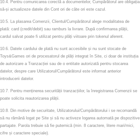
10.4.
Pentru comunicarea corectă a documentelor, Cumpărătorul are obligația
să‑și actualizeze datele din Cont ori de câte ori este cazul.
10.5.
La plasarea Comenzii, Clientul/Cumpărătorul alege modalitatea de
plată: card (credit/debit) sau ramburs la livrare. După confirmarea plății,
cardul salvat poate fi utilizat pentru plăți viitoare prin tokenul aferent.
10.6.
Datele cardului de plată nu sunt accesibile și nu sunt stocate de
Toys&Games ori de procesatorul de plăți integrat în Site, ci doar de instituția
de autorizare a Tranzacției sau de o entitate autorizată pentru stocarea
datelor, despre care Utilizatorul/Cumpărătorul este informat anterior
introducerii datelor.
10.7.
Pentru menținerea securității tranzacțiilor, la înregistrarea Comenzii se
poate solicita reautorizarea plății.
10.8.
Din motive de securitate, Utilizatorului/Cumpărătorului i se recomandă
să nu rămână logat pe Site și să nu activeze logarea automată pe dispozitive
partajate. Parola trebuie să fie puternică (min. 8 caractere, litere mari/mici,
cifre și caractere speciale).