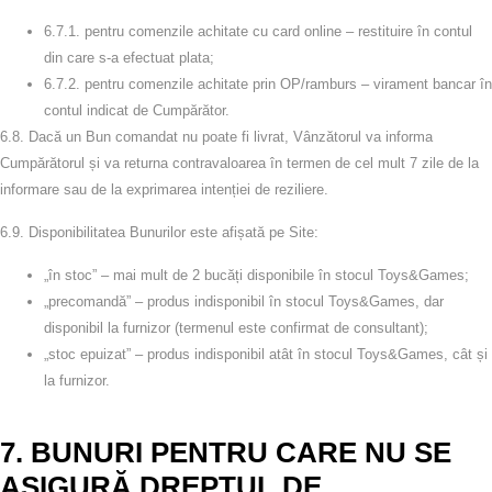
6.7.1.
pentru comenzile achitate cu card online – restituire în contul
din care s-a efectuat plata;
6.7.2.
pentru comenzile achitate prin OP/ramburs – virament bancar în
contul indicat de Cumpărător.
6.8.
Dacă un Bun comandat nu poate fi livrat, Vânzătorul va informa
Cumpărătorul și va returna contravaloarea în termen de cel mult
7 zile
de la
informare sau de la exprimarea intenției de reziliere.
6.9.
Disponibilitatea Bunurilor este afișată pe Site:
„în stoc”
– mai mult de 2 bucăți disponibile în stocul Toys&Games;
„precomandă”
– produs indisponibil în stocul Toys&Games, dar
disponibil la furnizor (termenul este confirmat de consultant);
„stoc epuizat”
– produs indisponibil atât în stocul Toys&Games, cât și
la furnizor.
7. BUNURI PENTRU CARE NU SE
ASIGURĂ DREPTUL DE