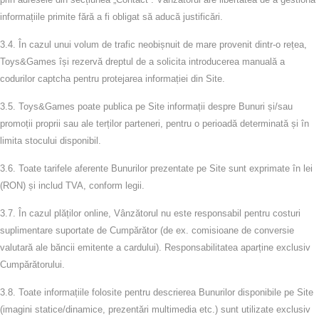
informațiile primite fără a fi obligat să aducă justificări.
3.4.
În cazul unui volum de trafic neobișnuit de mare provenit dintr-o rețea,
Toys&Games își rezervă dreptul de a solicita introducerea manuală a
codurilor captcha pentru protejarea informației din Site.
3.5.
Toys&Games poate publica pe Site informații despre Bunuri și/sau
promoții proprii sau ale terților parteneri, pentru o perioadă determinată și în
limita stocului disponibil.
3.6.
Toate tarifele aferente Bunurilor prezentate pe Site sunt exprimate în lei
(RON) și includ TVA, conform legii.
3.7.
În cazul plăților online, Vânzătorul nu este responsabil pentru costuri
suplimentare suportate de Cumpărător (de ex. comisioane de conversie
valutară ale băncii emitente a cardului). Responsabilitatea aparține exclusiv
Cumpărătorului.
3.8.
Toate informațiile folosite pentru descrierea Bunurilor disponibile pe Site
(imagini statice/dinamice, prezentări multimedia etc.) sunt utilizate exclusiv