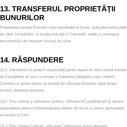
13. TRANSFERUL PROPRIETĂȚII
BUNURILOR
Proprietatea asupra Bunurilor este transferată la livrare, după efectuarea plății
de către Cumpărător, în locația indicată în Comandă, odată cu semnarea
documentului de transport furnizat de curier.
14. RĂSPUNDERE
14.1.
Vânzătorul nu poate fi responsabil pentru daune de orice natură suferite
de Cumpărător ori terți ca urmare a îndeplinirii obligațiilor sale conform
Comenzii și pentru daune ce rezultă din utilizarea Bunurilor după livrare,
inclusiv pierderea acestora.
14.2.
Prin crearea și utilizarea Contului, Utilizatorul/Cumpărătorul își asumă
răspunderea pentru confidențialitatea datelor de acces și pentru gestionarea
accesului la Cont.
14.3.
Prin crearea Contului, utilizarea Conținutului și/sau plasarea