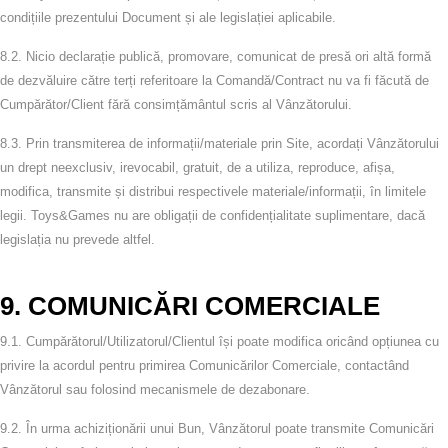
condițiile prezentului Document și ale legislației aplicabile.
8.2.
Nicio declarație publică, promovare, comunicat de presă ori altă formă
de dezvăluire către terți referitoare la Comandă/Contract nu va fi făcută de
Cumpărător/Client fără consimțământul scris al Vânzătorului.
8.3.
Prin transmiterea de informații/materiale prin Site, acordați Vânzătorului
un drept neexclusiv, irevocabil, gratuit, de a utiliza, reproduce, afișa,
modifica, transmite și distribui respectivele materiale/informații, în limitele
legii. Toys&Games nu are obligații de confidențialitate suplimentare, dacă
legislația nu prevede altfel.
9. COMUNICĂRI COMERCIALE
9.1.
Cumpărătorul/Utilizatorul/Clientul își poate modifica oricând opțiunea cu
privire la acordul pentru primirea Comunicărilor Comerciale, contactând
Vânzătorul sau folosind mecanismele de dezabonare.
9.2.
În urma achiziționării unui Bun, Vânzătorul poate transmite Comunicări