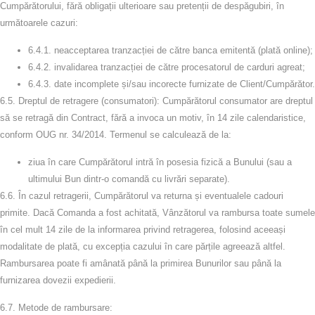
Cumpărătorului, fără obligații ulterioare sau pretenții de despăgubiri, în
următoarele cazuri:
6.4.1.
neacceptarea tranzacției de către banca emitentă (plată online);
6.4.2.
invalidarea tranzacției de către procesatorul de carduri agreat;
6.4.3.
date incomplete și/sau incorecte furnizate de Client/Cumpărător.
6.5.
Dreptul de retragere (consumatori):
Cumpărătorul consumator are dreptul
să se retragă din Contract, fără a invoca un motiv, în
14 zile calendaristice
,
conform OUG nr. 34/2014. Termenul se calculează de la:
ziua în care Cumpărătorul intră în posesia fizică a Bunului (sau a
ultimului Bun dintr-o comandă cu livrări separate).
6.6.
În cazul retragerii, Cumpărătorul va returna și eventualele cadouri
primite. Dacă Comanda a fost achitată, Vânzătorul va rambursa toate sumele
în cel mult
14 zile
de la informarea privind retragerea, folosind aceeași
modalitate de plată, cu excepția cazului în care părțile agreează altfel.
Rambursarea poate fi amânată până la primirea Bunurilor sau până la
furnizarea dovezii expedierii.
6.7.
Metode de rambursare: