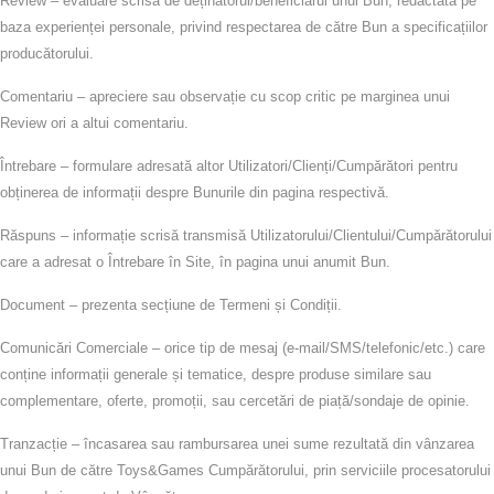
Review
– evaluare scrisă de deținătorul/beneficiarul unui Bun, redactată pe
baza experienței personale, privind respectarea de către Bun a specificațiilor
producătorului.
Comentariu
– apreciere sau observație cu scop critic pe marginea unui
Review ori a altui comentariu.
Întrebare
– formulare adresată altor Utilizatori/Clienți/Cumpărători pentru
obținerea de informații despre Bunurile din pagina respectivă.
Răspuns
– informație scrisă transmisă Utilizatorului/Clientului/Cumpărătorului
care a adresat o Întrebare în Site, în pagina unui anumit Bun.
Document
– prezenta secțiune de Termeni și Condiții.
Comunicări Comerciale
– orice tip de mesaj (e‑mail/SMS/telefonic/etc.) care
conține informații generale și tematice, despre produse similare sau
complementare, oferte, promoții, sau cercetări de piață/sondaje de opinie.
Tranzacție
– încasarea sau rambursarea unei sume rezultată din vânzarea
unui Bun de către Toys&Games Cumpărătorului, prin serviciile procesatorului