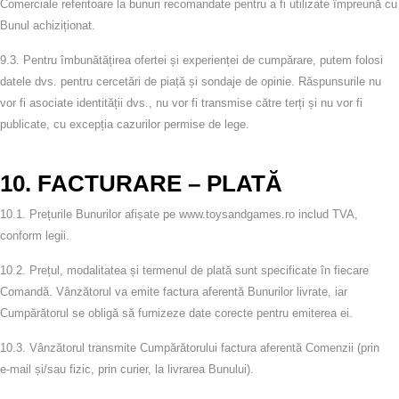
Comerciale referitoare la bunuri recomandate pentru a fi utilizate împreună cu
Bunul achiziționat.
9.3.
Pentru îmbunătățirea ofertei și experienței de cumpărare, putem folosi
datele dvs. pentru cercetări de piață și sondaje de opinie. Răspunsurile nu
vor fi asociate identității dvs., nu vor fi transmise către terți și nu vor fi
publicate, cu excepția cazurilor permise de lege.
10. FACTURARE – PLATĂ
10.1.
Prețurile Bunurilor afișate pe www.toysandgames.ro includ TVA,
conform legii.
10.2.
Prețul, modalitatea și termenul de plată sunt specificate în fiecare
Comandă. Vânzătorul va emite factura aferentă Bunurilor livrate, iar
Cumpărătorul se obligă să furnizeze date corecte pentru emiterea ei.
10.3.
Vânzătorul transmite Cumpărătorului factura aferentă Comenzii (prin
e‑mail și/sau fizic, prin curier, la livrarea Bunului).