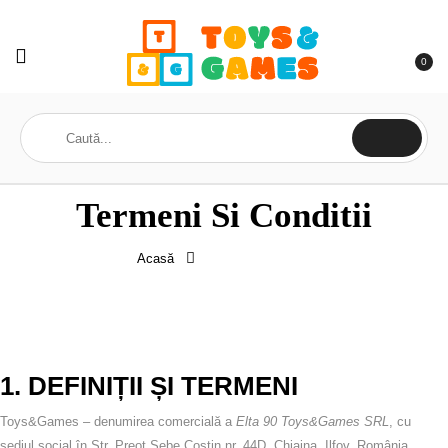
0
Termeni Si Conditii
Acasă
Termeni si conditii
1. DEFINIȚII ȘI TERMENI
Toys&Games
– denumirea comercială a
Elta 90 Toys&Games SRL
, cu
sediul social în Str. Preot Sebe Costin nr. 44D, Chiajna, Ilfov, România,