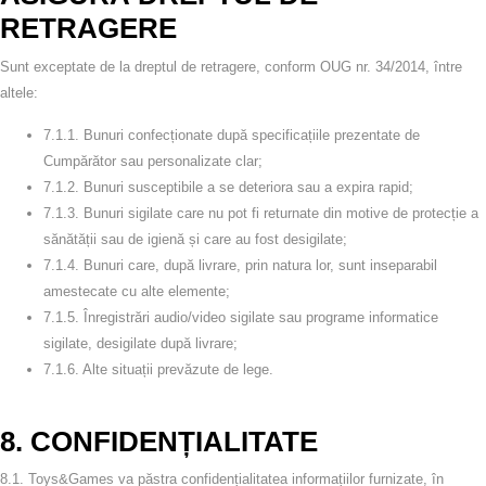
RETRAGERE
Sunt exceptate de la dreptul de retragere, conform OUG nr. 34/2014, între
altele:
7.1.1.
Bunuri confecționate după specificațiile prezentate de
Cumpărător sau personalizate clar;
7.1.2.
Bunuri susceptibile a se deteriora sau a expira rapid;
7.1.3.
Bunuri sigilate care nu pot fi returnate din motive de protecție a
sănătății sau de igienă și care au fost desigilate;
7.1.4.
Bunuri care, după livrare, prin natura lor, sunt inseparabil
amestecate cu alte elemente;
7.1.5.
Înregistrări audio/video sigilate sau programe informatice
sigilate, desigilate după livrare;
7.1.6.
Alte situații prevăzute de lege.
8. CONFIDENȚIALITATE
8.1.
Toys&Games va păstra confidențialitatea informațiilor furnizate, în