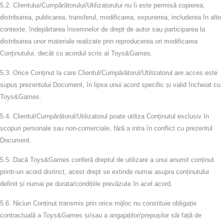
5.2.
Clientului/Cumpărătorului/Utilizatorului nu îi este permisă copierea,
distribuirea, publicarea, transferul, modificarea, expunerea, includerea în alte
contexte, îndepărtarea însemnelor de drept de autor sau participarea la
distribuirea unor materiale realizate prin reproducerea ori modificarea
Conținutului, decât cu acordul scris al Toys&Games.
5.3.
Orice Conținut la care Clientul/Cumpărătorul/Utilizatorul are acces este
supus prezentului Document, în lipsa unui acord specific și valid încheiat cu
Toys&Games.
5.4.
Clientul/Cumpărătorul/Utilizatorul poate utiliza Conținutul exclusiv în
scopuri personale sau non‑comerciale, fără a intra în conflict cu prezentul
Document.
5.5.
Dacă Toys&Games conferă dreptul de utilizare a unui anumit conținut
printr-un acord distinct, acest drept se extinde numai asupra conținutului
definit și numai pe durata/condițiile prevăzute în acel acord.
5.6.
Niciun Conținut transmis prin orice mijloc nu constituie obligație
contractuală a Toys&Games și/sau a angajaților/prepușilor săi față de