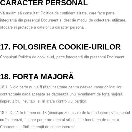
CARACTER PERSONAL
Vă rugăm să consultați
Politica de confidențialitate
, care face parte
integrantă din prezentul Document și descrie modul de colectare, utilizare,
stocare și protecție a datelor cu caracter personal.
17. FOLOSIREA COOKIE‑URILOR
Consultați
Politica de cookie‑uri
, parte integrantă din prezentul Document.
18. FORȚA MAJORĂ
18.1.
Nicio parte nu va fi răspunzătoare pentru neexecutarea obligațiilor
contractuale dacă aceasta se datorează unui eveniment de forță majoră,
imprevizibil, inevitabil și în afara controlului părților.
18.2.
Dacă în termen de 15 (cincisprezece) zile de la producere evenimentul
nu încetează, fiecare parte are dreptul să notifice încetarea de drept a
Contractului, fără pretenții de daune‑interese.