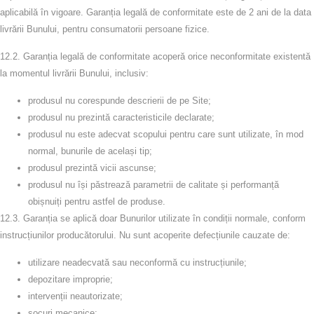
aplicabilă în vigoare. Garanția legală de conformitate este de
2 ani
de la data
livrării Bunului, pentru consumatorii persoane fizice.
12.2. Garanția legală de conformitate acoperă orice neconformitate existentă
la momentul livrării Bunului, inclusiv:
produsul nu corespunde descrierii de pe Site;
produsul nu prezintă caracteristicile declarate;
produsul nu este adecvat scopului pentru care sunt utilizate, în mod
normal, bunurile de același tip;
produsul prezintă
vicii ascunse
;
produsul nu își păstrează parametrii de calitate și performanță
obișnuiți pentru astfel de produse.
12.3. Garanția se aplică doar Bunurilor utilizate în condiții normale, conform
instrucțiunilor producătorului. Nu sunt acoperite defecțiunile cauzate de:
utilizare neadecvată sau neconformă cu instrucțiunile;
depozitare improprie;
intervenții neautorizate;
șocuri mecanice;