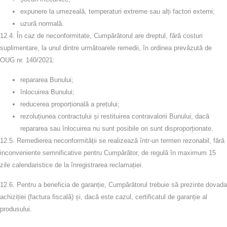
expunere la umezeală, temperaturi extreme sau alți factori externi;
uzură normală.
12.4. În caz de neconformitate, Cumpărătorul are dreptul, fără costuri
suplimentare, la unul dintre următoarele remedii, în ordinea prevăzută de
OUG nr. 140/2021:
repararea Bunului
;
înlocuirea Bunului
;
reducerea proporțională a prețului
;
rezoluțiunea contractului și restituirea contravalorii Bunului
, dacă
repararea sau înlocuirea nu sunt posibile ori sunt disproporționate.
12.5. Remedierea neconformității se realizează într-un termen rezonabil, fără
inconveniente semnificative pentru Cumpărător, de regulă în maximum
15
zile calendaristice
de la înregistrarea reclamației.
12.6. Pentru a beneficia de garanție, Cumpărătorul trebuie să prezinte
dovada
achiziției
(factura fiscală) și, dacă este cazul, certificatul de garanție al
produsului.