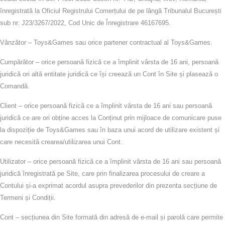
înregistrată la Oficiul Registrului Comerțului de pe lângă Tribunalul București
sub nr. J23/3267/2022, Cod Unic de Înregistrare 46167695.
Vânzător
– Toys&Games sau orice partener contractual al Toys&Games.
Cumpărător
– orice persoană fizică ce a împlinit vârsta de 16 ani, persoană
juridică ori altă entitate juridică ce își creează un Cont în Site și plasează o
Comandă.
Client
– orice persoană fizică ce a împlinit vârsta de 16 ani sau persoană
juridică ce are ori obține acces la Conținut prin mijloace de comunicare puse
la dispoziție de Toys&Games sau în baza unui acord de utilizare existent și
care necesită crearea/utilizarea unui Cont.
Utilizator
– orice persoană fizică ce a împlinit vârsta de 16 ani sau persoană
juridică înregistrată pe Site, care prin finalizarea procesului de creare a
Contului și-a exprimat acordul asupra prevederilor din prezenta secțiune de
Termeni și Condiții.
Cont
– secțiunea din Site formată din adresă de e‑mail și parolă care permite