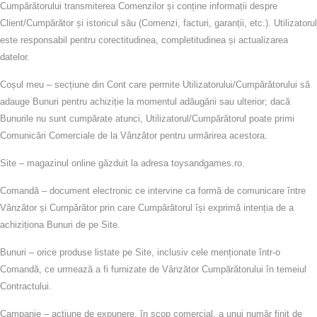
Cumpărătorului transmiterea Comenzilor și conține informații despre
Client/Cumpărător și istoricul său (Comenzi, facturi, garanții, etc.). Utilizatorul
este responsabil pentru corectitudinea, completitudinea și actualizarea
datelor.
Coșul meu
– secțiune din Cont care permite Utilizatorului/Cumpărătorului să
adauge Bunuri pentru achiziție la momentul adăugării sau ulterior; dacă
Bunurile nu sunt cumpărate atunci, Utilizatorul/Cumpărătorul poate primi
Comunicări Comerciale de la Vânzător pentru urmărirea acestora.
Site
– magazinul online găzduit la adresa
toysandgames.ro
.
Comandă
– document electronic ce intervine ca formă de comunicare între
Vânzător și Cumpărător prin care Cumpărătorul își exprimă intenția de a
achiziționa Bunuri de pe Site.
Bunuri
– orice produse listate pe Site, inclusiv cele menționate într-o
Comandă, ce urmează a fi furnizate de Vânzător Cumpărătorului în temeiul
Contractului.
Campanie
– acțiune de expunere, în scop comercial, a unui număr finit de