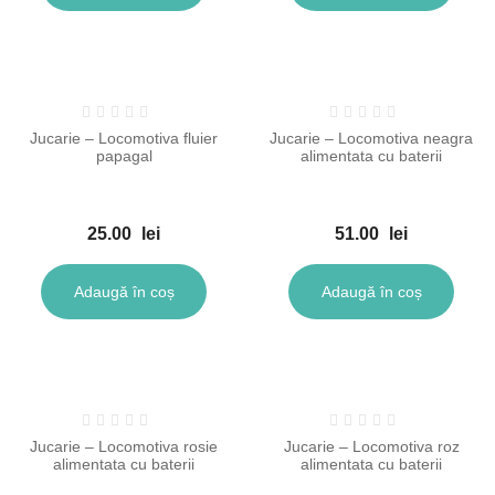
67.00 lei.
60.00 lei.
Jucarie – Locomotiva fluier
Jucarie – Locomotiva neagra
papagal
alimentata cu baterii
25.00
lei
51.00
lei
Adaugă în coș
Adaugă în coș
Jucarie – Locomotiva rosie
Jucarie – Locomotiva roz
alimentata cu baterii
alimentata cu baterii