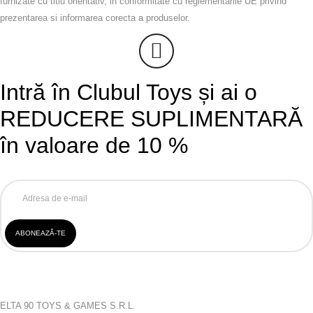
furnizate cu titlu orientativ, in conformitate cu reglementarile UE privind
prezentarea si informarea corecta a produselor.
Intră în Clubul Toys și ai o
REDUCERE SUPLIMENTARĂ
în valoare de 10 %
ELTA 90 TOYS & GAMES S.R.L.