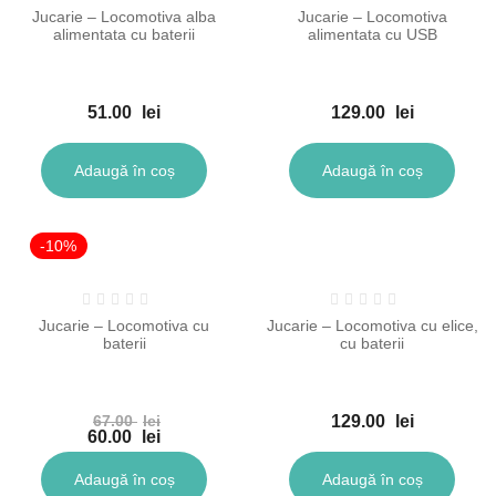
Jucarie – Locomotiva alba
Jucarie – Locomotiva
alimentata cu baterii
alimentata cu USB
51.00
lei
129.00
lei
Adaugă în coș
Adaugă în coș
-10%
Jucarie – Locomotiva cu
Jucarie – Locomotiva cu elice,
baterii
cu baterii
67.00
lei
129.00
lei
Prețul
60.00
lei
inițial
Prețul
a
curent
Adaugă în coș
Adaugă în coș
fost:
este: