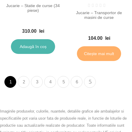
Jucarie – Statie de curse (34
piese)
Jucarie – Transportor de
masini de curse
310.00
lei
104.00
lei
Adaugă în coș
Citește mai mult
1
2
3
4
5
6
Imaginile produselor, culorile, nuantele, detaliile grafice ale ambalajelor si
specificatiile pot varia usor fata de produsele reale, in functie de loturile de
productie sau actualizarile realizate de producator. Toate informatiile sunt