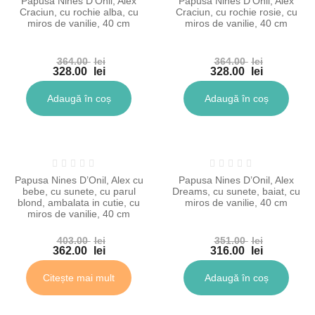
Papusa Nines D’Onil, Alex
Papusa Nines D’Onil, Alex
Craciun, cu rochie alba, cu
Craciun, cu rochie rosie, cu
miros de vanilie, 40 cm
miros de vanilie, 40 cm
364.00
lei
364.00
lei
Prețul
Prețul
328.00
lei
328.00
lei
inițial
Prețul
inițial
Prețul
a
curent
a
curent
Adaugă în coș
Adaugă în coș
fost:
este:
fost:
este:
364.00 lei.
328.00 lei.
364.00 lei.
328.00 lei.
-10%
-10%
Papusa Nines D’Onil, Alex cu
Papusa Nines D’Onil, Alex
bebe, cu sunete, cu parul
Dreams, cu sunete, baiat, cu
blond, ambalata in cutie, cu
miros de vanilie, 40 cm
miros de vanilie, 40 cm
403.00
lei
351.00
lei
Prețul
Prețul
362.00
lei
316.00
lei
inițial
Prețul
inițial
Prețul
a
curent
a
curent
Citește mai mult
Adaugă în coș
fost:
este:
fost:
este:
403.00 lei.
362.00 lei.
351.00 lei.
316.00 lei.