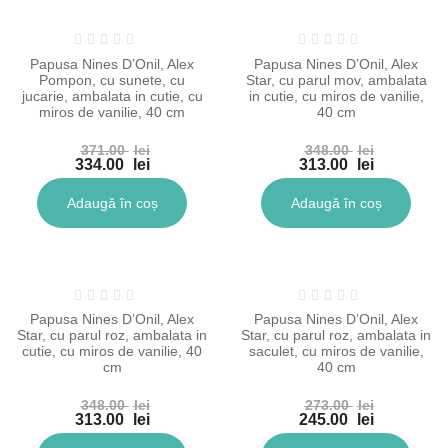
-10%
-10%
Papusa Nines D’Onil, Alex
Papusa Nines D’Onil, Alex
Pompon, cu sunete, cu
Star, cu parul mov, ambalata
jucarie, ambalata in cutie, cu
in cutie, cu miros de vanilie,
miros de vanilie, 40 cm
40 cm
371.00
lei
348.00
lei
Prețul
Prețul
334.00
lei
313.00
lei
inițial
Prețul
inițial
Prețul
a
curent
a
curent
Adaugă în coș
Adaugă în coș
fost:
este:
fost:
este:
371.00 lei.
334.00 lei.
348.00 lei.
313.00 lei.
-10%
-10%
Papusa Nines D’Onil, Alex
Papusa Nines D’Onil, Alex
Star, cu parul roz, ambalata in
Star, cu parul roz, ambalata in
cutie, cu miros de vanilie, 40
saculet, cu miros de vanilie,
cm
40 cm
348.00
lei
273.00
lei
Prețul
Prețul
313.00
lei
245.00
lei
inițial
Prețul
inițial
Prețul