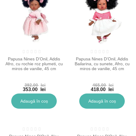
Papusa Nines D’Onil, Addis
Papusa Nines D’Onil, Addis
Afro, cu rochie roz plumeti, cu
Bailarina, cu sunete, Afro, cu
miros de vanilie, 45 cm
miros de vanilie, 45 cm
392.00
lei
465.00
lei
Prețul
Prețul
353.00
lei
418.00
lei
inițial
Prețul
inițial
Prețul
a
curent
a
curent
Adaugă în coș
Adaugă în coș
fost:
este:
fost:
este:
392.00 lei.
353.00 lei.
465.00 lei.
418.00 lei.
-10%
-10%