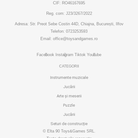
CIF: RO46167695
Reg. com: J23/3267/2022
Adresa: Str. Preot Sebe Costin 44D, Chiajna, București, Ilfov
Telefon: 0723253593
Email: office@toysandgames.ro
Facebook
Instagram
Tiktok
Youtube
CATEGORII
Instrumente muzicale
Jucării
Arte și meserii
Puzzle
Jucării
Seturi de construcție
© Elta 90 Toys&Games SRL.