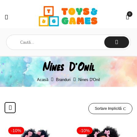
0
Nines D'Onil
Acasă
Branduri
Nines D'Onil
Sortare Implicită
-10%
-10%