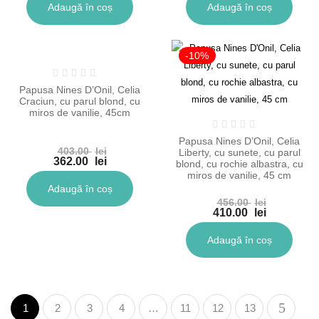
a
curent
a
curent
Adaugă în coș
Adaugă în coș
fost:
este:
fost:
este:
348.00 lei.
313.00 lei.
273.00 lei.
245.00 lei.
-10%
-10%
Papusa Nines D’Onil, Celia
Craciun, cu parul blond, cu
miros de vanilie, 45cm
Papusa Nines D’Onil, Celia
403.00
lei
Liberty, cu sunete, cu parul
Prețul
362.00
lei
blond, cu rochie albastra, cu
inițial
Prețul
miros de vanilie, 45 cm
a
curent
Adaugă în coș
fost:
este:
456.00
lei
403.00 lei.
362.00 lei.
Prețul
410.00
lei
inițial
Prețul
a
curent
Adaugă în coș
fost:
este:
456.00 lei.
410.00 lei.
1
2
3
4
…
11
12
13