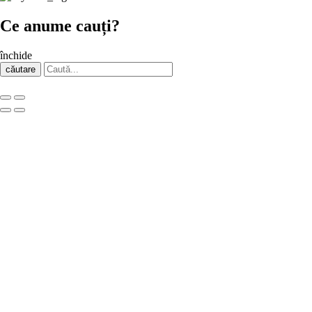
Ce anume cauți?
închide
căutare