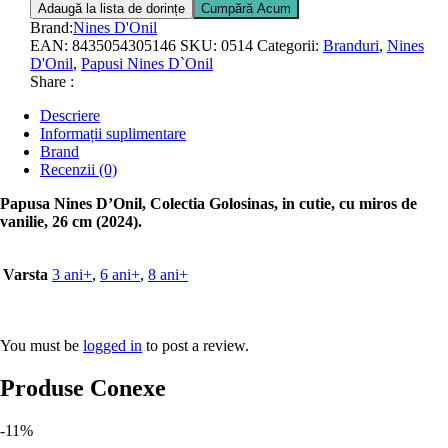
Adaugă la lista de dorințe
Cumpără Acum
Brand:
Nines D'Onil
EAN:
8435054305146
SKU:
0514
Categorii:
Branduri
,
Nines
D'Onil
,
Papusi Nines D`Onil
Share :
Descriere
Informații suplimentare
Brand
Recenzii (0)
Papusa Nines D’Onil, Colectia Golosinas, in cutie, cu miros de
vanilie, 26 cm (2024).
Varsta
3 ani+
,
6 ani+
,
8 ani+
You must be
logged in
to post a review.
Produse Conexe
-11%