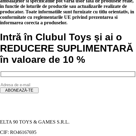
ambalajelor si specificatiile pot varia usor fata de produsele reale,
in functie de loturile de productie sau actualizarile realizate de
producator. Toate informatiile sunt furnizate cu titlu orientativ, in
conformitate cu reglementarile UE privind prezentarea si
informarea corecta a produselor.
Intră în Clubul Toys și ai o
REDUCERE SUPLIMENTARĂ
în valoare de 10 %
ELTA 90 TOYS & GAMES S.R.L.
CIF: RO46167695