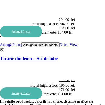
204.00
lei
Prețul inițial a fost: 204.00 lei.
184.00
lei
Adaugă în coș
Prețul curent este: 184.00 lei.
-10%
Adaugă în coș
Quick View
Adaugă la lista de dorințe
(0)
Jucarie din lemn – Set de tobe
190.00
lei
Prețul inițial a fost: 190.00 lei.
171.00
lei
Adaugă în coș
Prețul curent este: 171.00 lei.
Imaginile produselor, culorile, nuantele, detaliile grafice ale