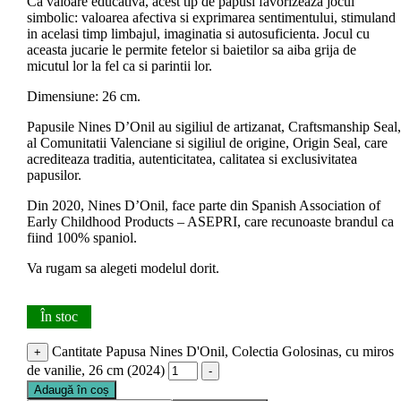
Ca valoare educativa, acest tip de papusi favorizeaza jocul
simbolic: valoarea afectiva si exprimarea sentimentului, stimuland
in acelasi timp limbajul, imaginatia si autosuficienta. Jocul cu
aceasta jucarie le permite fetelor si baietilor sa aiba grija de
micutul lor la fel ca si parintii lor.
Dimensiune: 26 cm.
Papusile Nines D’Onil au sigiliul de artizanat, Craftsmanship Seal,
al Comunitatii Valenciane si sigiliul de origine, Origin Seal, care
acrediteaza traditia, autenticitatea, calitatea si exclusivitatea
papusilor.
Din 2020, Nines D’Onil, face parte din Spanish Association of
Early Childhood Products – ASEPRI, care recunoaste brandul ca
fiind 100% spaniol.
Va rugam sa alegeti modelul dorit.
În stoc
Cantitate Papusa Nines D'Onil, Colectia Golosinas, cu miros
+
de vanilie, 26 cm (2024)
-
Adaugă în coș