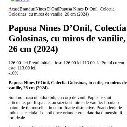
Acasă
Branduri
Nines D'Onil
Papusa Nines D’Onil, Colectia
Golosinas, cu miros de vanilie, 26 cm (2024)
Papusa Nines D’Onil, Colectia
Golosinas, cu miros de vanilie,
26 cm (2024)
126.00
lei
Prețul inițial a fost: 126.00 lei.
113.00
lei
Prețul curent
este: 113.00 lei.
-10%
Papusa Nines D’Onil, Colectia Golosinas, in cutie, cu miros de
vanilie, 26 cm (2024).
Sunt nou-nascuti adorabili, cu corp de vinil. Papusile sunt
articulate, pot fi spalate, au suzeta si miros de vanilie. Poarta o
patura de tip muselina in culori foarte distractive. Poarta lenjerie
intima si caciula. Le poti duce oriunde vrei, datorita dimensiunii
lor ideale.