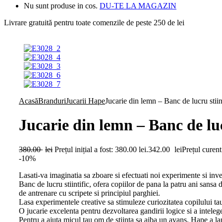
Nu sunt produse in cos.
DU-TE LA MAGAZIN
Livrare gratuită pentru toate
comenzile de peste 250 de lei
Acasă
Branduri
Jucarii Hape
Jucarie din lemn – Banc de lucru stiin
Jucarie din lemn – Banc de lucr
380.00
lei
Prețul inițial a fost: 380.00 lei.
342.00
lei
Prețul curent
-10%
Lasati-va imaginatia sa zboare si efectuati noi experimente si inven
Banc de lucru stiintific, ofera copiilor de pana la patru ani sansa 
de antrenare cu scripete si principiul parghiei.
Lasa experimentele creative sa stimuleze curiozitatea copilului ta
O jucarie excelenta pentru dezvoltarea gandirii logice si a intelege
Pentru a ajuta micul tau om de stiinta sa aiba un avans, Hape a lan