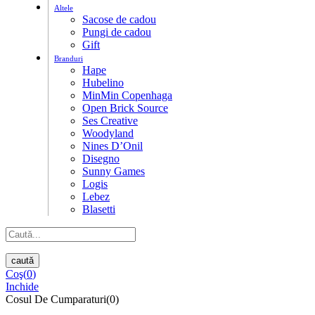
Altele
Sacose de cadou
Pungi de cadou
Gift
Branduri
Hape
Hubelino
MinMin Copenhaga
Open Brick Source
Ses Creative
Woodyland
Nines D’Onil
Disegno
Sunny Games
Logis
Lebez
Blasetti
caută
Coş(
0
)
Inchide
Cosul De Cumparaturi(0)