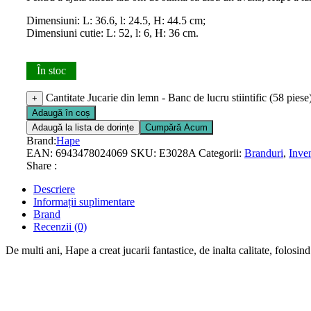
Dimensiuni: L: 36.6, l: 24.5, H: 44.5 cm;
Dimensiuni cutie: L: 52, l: 6, H: 36 cm.
În stoc
Cantitate Jucarie din lemn - Banc de lucru stiintific (58 piese
+
Adaugă în coș
Adaugă la lista de dorințe
Cumpără Acum
Brand:
Hape
EAN:
6943478024069
SKU:
E3028A
Categorii:
Branduri
,
Inven
Share :
Descriere
Informații suplimentare
Brand
Recenzii (0)
De multi ani, Hape a creat jucarii fantastice, de inalta calitate, folosind