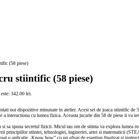
tific (58 piese)
u stiintific (58 piese)
 este: 342.00 lei.
tati noi dispozitive minunate in atelier. Acest set de joaca stiintific de
de a interactiona cu lumea fizica. Aceasta jucarie din 58 de piese ii va in
u si sa spuna secretul fizicii. Micul tau om de stiinta va explora lumea r
rii principiilor stiintei, tehnologiei, ingineriei, artei si matematicii (ST
sat o aplicatie „Know how” cu un afisaj de esantion finalizat si instructi