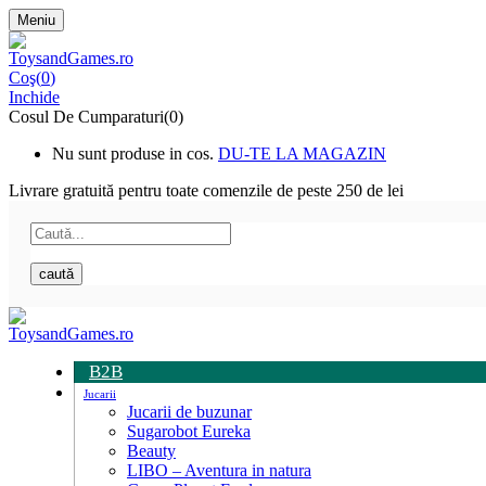
Meniu
Coş(
0
)
Inchide
Cosul De Cumparaturi(0)
Nu sunt produse in cos.
DU-TE LA MAGAZIN
Livrare gratuită pentru toate
comenzile de peste 250 de lei
caută
B2B
Jucarii
Jucarii de buzunar
Sugarobot Eureka
Beauty
LIBO – Aventura in natura