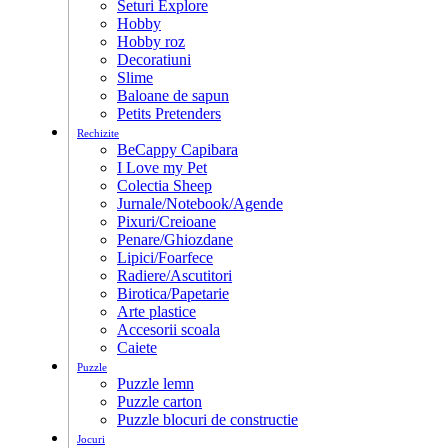
Seturi Explore
Hobby
Hobby roz
Decoratiuni
Slime
Baloane de sapun
Petits Pretenders
Rechizite
BeCappy Capibara
I Love my Pet
Colectia Sheep
Jurnale/Notebook/Agende
Pixuri/Creioane
Penare/Ghiozdane
Lipici/Foarfece
Radiere/Ascutitori
Birotica/Papetarie
Arte plastice
Accesorii scoala
Caiete
Puzzle
Puzzle lemn
Puzzle carton
Puzzle blocuri de constructie
Jocuri