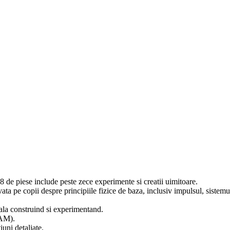
 58 de piese include peste zece experimente si creatii uimitoare.
vata pe copii despre principiile fizice de baza, inclusiv impulsul, sistemu
eala construind si experimentand.
EAM).
uni detaliate.