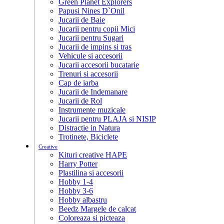
Green Planet Explorers
Papusi Nines D`Onil
Jucarii de Baie
Jucarii pentru copii Mici
Jucarii pentru Sugari
Jucarii de impins si tras
Vehicule si accesorii
Jucarii accesorii bucatarie
Trenuri si accesorii
Cap de iarba
Jucarii de Indemanare
Jucarii de Rol
Instrumente muzicale
Jucarii pentru PLAJA si NISIP
Distractie in Natura
Trotinete, Biciclete
Creative
Kituri creative HAPE
Harry Potter
Plastilina si accesorii
Hobby 1-4
Hobby 3-6
Hobby albastru
Beedz Margele de calcat
Coloreaza si picteaza