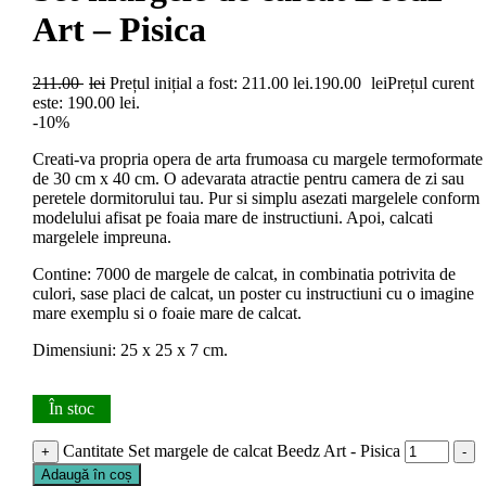
Art – Pisica
211.00
lei
Prețul inițial a fost: 211.00 lei.
190.00
lei
Prețul curent
este: 190.00 lei.
-10%
Creati-va propria opera de arta frumoasa cu margele termoformate
de 30 cm x 40 cm. O adevarata atractie pentru camera de zi sau
peretele dormitorului tau. Pur si simplu asezati margelele conform
modelului afisat pe foaia mare de instructiuni. Apoi, calcati
margelele impreuna.
Contine: 7000 de margele de calcat, in combinatia potrivita de
culori, sase placi de calcat, un poster cu instructiuni cu o imagine
mare exemplu si o foaie mare de calcat.
Dimensiuni: 25 x 25 x 7 cm.
În stoc
Cantitate Set margele de calcat Beedz Art - Pisica
+
-
Adaugă în coș