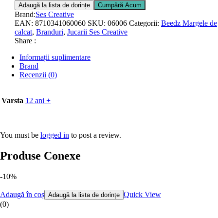
Adaugă la lista de dorințe
Cumpără Acum
Brand:
Ses Creative
EAN:
8710341060060
SKU:
06006
Categorii:
Beedz Margele de
calcat
,
Branduri
,
Jucarii Ses Creative
Share :
Informații suplimentare
Brand
Recenzii (0)
Varsta
12 ani +
You must be
logged in
to post a review.
Produse Conexe
-10%
Adaugă în coș
Quick View
Adaugă la lista de dorințe
(0)