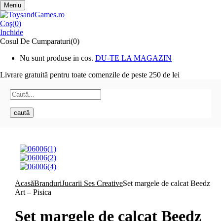
Meniu
Coş(
0
)
Inchide
Cosul De Cumparaturi(0)
Nu sunt produse in cos.
DU-TE LA MAGAZIN
Livrare gratuită pentru toate
comenzile de peste 250 de lei
caută
Acasă
Branduri
Jucarii Ses Creative
Set margele de calcat Beedz
Art – Pisica
Set margele de calcat Beedz