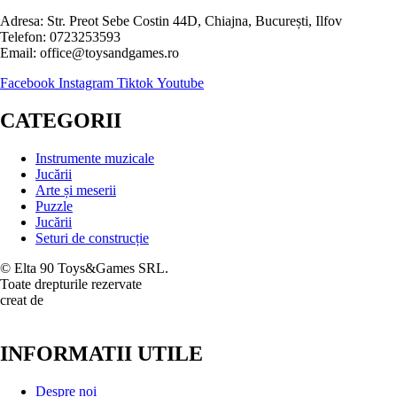
Adresa: Str. Preot Sebe Costin 44D, Chiajna, București, Ilfov
Telefon: 0723253593
Email: office@toysandgames.ro
Facebook
Instagram
Tiktok
Youtube
CATEGORII
Instrumente muzicale
Jucării
Arte și meserii
Puzzle
Jucării
Seturi de construcție
© Elta 90 Toys&Games SRL.
Toate drepturile rezervate
creat de
INFORMATII UTILE
Despre noi