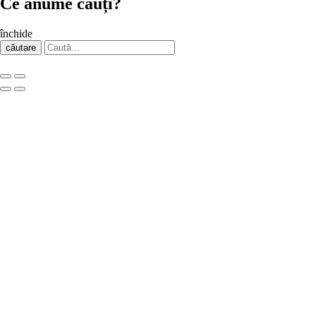
Ce anume cauți?
închide
căutare