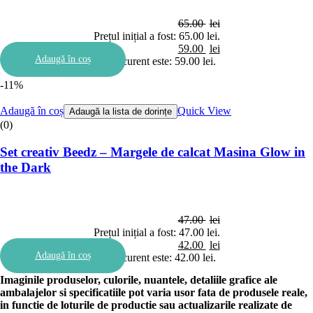
65.00
lei
Prețul inițial a fost: 65.00 lei.
59.00
lei
Adaugă în coș
Prețul curent este: 59.00 lei.
-11%
Adaugă în coș
Quick View
Adaugă la lista de dorințe
(0)
Set creativ Beedz – Margele de calcat Masina Glow in
the Dark
47.00
lei
Prețul inițial a fost: 47.00 lei.
42.00
lei
Adaugă în coș
Prețul curent este: 42.00 lei.
Imaginile produselor, culorile, nuantele, detaliile grafice ale
ambalajelor si specificatiile pot varia usor fata de produsele reale,
in functie de loturile de productie sau actualizarile realizate de