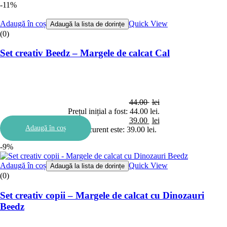
-11%
Adaugă în coș
Quick View
Adaugă la lista de dorințe
(0)
Set creativ Beedz – Margele de calcat Cal
44.00
lei
Prețul inițial a fost: 44.00 lei.
39.00
lei
Adaugă în coș
Prețul curent este: 39.00 lei.
-9%
Adaugă în coș
Quick View
Adaugă la lista de dorințe
(0)
Set creativ copii – Margele de calcat cu Dinozauri
Beedz