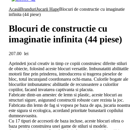
Acasă
Branduri
Jucarii Hape
Blocuri de constructie cu imaginatie
infinita (44 piese)
Blocuri de constructie cu
imaginatie infinita (44 piese)
207.00
lei
Aprindeti jocul creativ in timp ce copiii construiesc diferite stiluri
de obiecte, folosind aceste blocuri versatile. Imbunatatiti abilitatile
motorii fine prin prinderea, introducerea si tragerea pieselor de
bloc, totul incurajand coordonarea ochi-mana. Culorile bogate ale
blocurilor imbunatatesc abilitatile de recunoastere a culorilor
copiilor, facand invatarea captivanta si placuta.
Fabricate dintr-un amestec de lemn si plastic, aceste blocuri au
structuri sigure, asigurand constructii robuste care rezista la joc.
Fabricata din lemn de fag si vopsea pe baza de apa, jucaria noastra
este sigura si ecologica, acordand prioritate bunastarii copilului
dumneavoastra.
Cu 17 tipuri de accesorii de baza incluse, aceste blocuri ofera o
baza pentru construirea unei game de stiluri si modele.