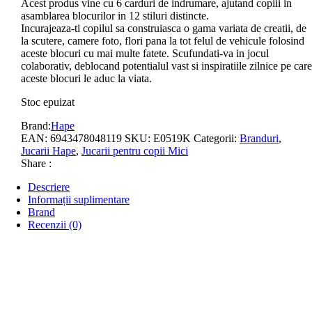
Acest produs vine cu 6 carduri de indrumare, ajutand copiii in
asamblarea blocurilor in 12 stiluri distincte.
Incurajeaza-ti copilul sa construiasca o gama variata de creatii, de
la scutere, camere foto, flori pana la tot felul de vehicule folosind
aceste blocuri cu mai multe fatete. Scufundati-va in jocul
colaborativ, deblocand potentialul vast si inspiratiile zilnice pe care
aceste blocuri le aduc la viata.
Stoc epuizat
Brand:
Hape
EAN:
6943478048119
SKU:
E0519K
Categorii:
Branduri
,
Jucarii Hape
,
Jucarii pentru copii Mici
Share :
Descriere
Informații suplimentare
Brand
Recenzii (0)