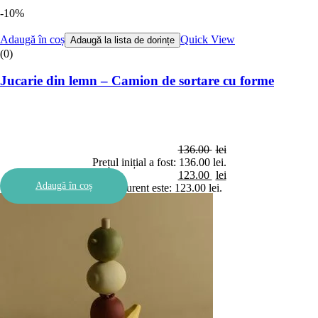
-10%
Adaugă în coș
Quick View
Adaugă la lista de dorințe
(0)
Jucarie din lemn – Camion de sortare cu forme
136.00
lei
Prețul inițial a fost: 136.00 lei.
123.00
lei
Adaugă în coș
Prețul curent este: 123.00 lei.