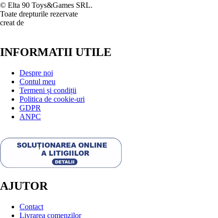
© Elta 90 Toys&Games SRL.
Toate drepturile rezervate
creat de
INFORMATII UTILE
Despre noi
Contul meu
Termeni și condiții
Politica de cookie-uri
GDPR
ANPC
AJUTOR
Contact
Livrarea comenzilor