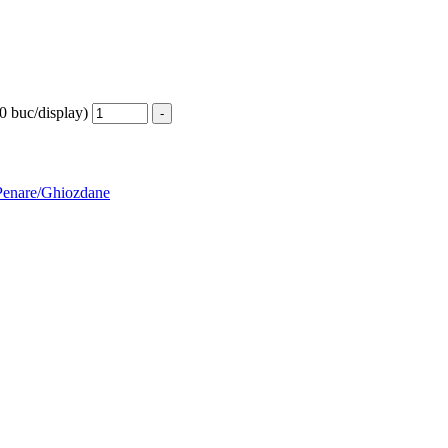
0 buc/display)
-
Penare/Ghiozdane