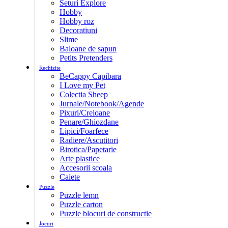
Seturi Explore
Hobby
Hobby roz
Decoratiuni
Slime
Baloane de sapun
Petits Pretenders
Rechizite
BeCappy Capibara
I Love my Pet
Colectia Sheep
Jurnale/Notebook/Agende
Pixuri/Creioane
Penare/Ghiozdane
Lipici/Foarfece
Radiere/Ascutitori
Birotica/Papetarie
Arte plastice
Accesorii scoala
Caiete
Puzzle
Puzzle lemn
Puzzle carton
Puzzle blocuri de constructie
Jocuri