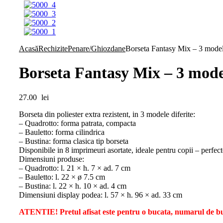
Acasă
Rechizite
Penare/Ghiozdane
Borseta Fantasy Mix – 3 modele
Borseta Fantasy Mix – 3 model
27.00
lei
Borseta din poliester extra rezistent, in 3 modele diferite:
– Quadrotto: forma patrata, compacta
– Bauletto: forma cilindrica
– Bustina: forma clasica tip borseta
Disponibile in 8 imprimeuri asortate, ideale pentru copii – perf
Dimensiuni produse:
– Quadrotto: l. 21 × h. 7 × ad. 7 cm
– Bauletto: l. 22 × ø 7.5 cm
– Bustina: l. 22 × h. 10 × ad. 4 cm
Dimensiuni display podea: l. 57 × h. 96 × ad. 33 cm
ATENTIE! Pretul afisat este pentru o bucata, numarul de buc