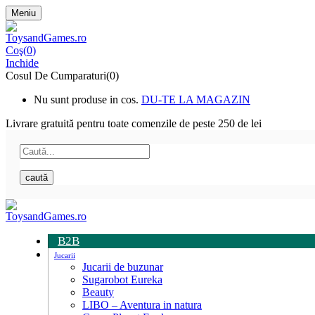
Meniu
Coş(
0
)
Inchide
Cosul De Cumparaturi(0)
Nu sunt produse in cos.
DU-TE LA MAGAZIN
Livrare gratuită pentru toate
comenzile de peste 250 de lei
caută
B2B
Jucarii
Jucarii de buzunar
Sugarobot Eureka
Beauty
LIBO – Aventura in natura