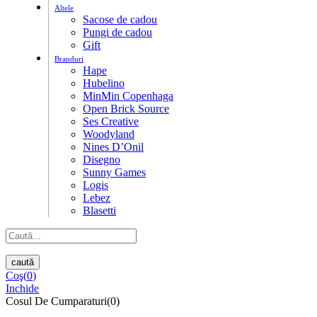
Altele
Sacose de cadou
Pungi de cadou
Gift
Branduri
Hape
Hubelino
MinMin Copenhaga
Open Brick Source
Ses Creative
Woodyland
Nines D’Onil
Disegno
Sunny Games
Logis
Lebez
Blasetti
caută
Coş(
0
)
Inchide
Cosul De Cumparaturi(0)