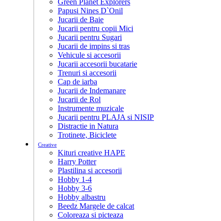
Green Planet Explorers
Papusi Nines D`Onil
Jucarii de Baie
Jucarii pentru copii Mici
Jucarii pentru Sugari
Jucarii de impins si tras
Vehicule si accesorii
Jucarii accesorii bucatarie
Trenuri si accesorii
Cap de iarba
Jucarii de Indemanare
Jucarii de Rol
Instrumente muzicale
Jucarii pentru PLAJA si NISIP
Distractie in Natura
Trotinete, Biciclete
Creative
Kituri creative HAPE
Harry Potter
Plastilina si accesorii
Hobby 1-4
Hobby 3-6
Hobby albastru
Beedz Margele de calcat
Coloreaza si picteaza