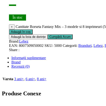
În stoc
Cantitate Borseta Fantasy Mix – 3 modele si 8 imprimeuri (5
+
Adaugă în coș
Adaugă la lista de dorințe
Cumpără Acum
Brand:
Lebez
EAN:
8007509050002
SKU:
5000
Categorii:
Branduri
,
Lebez
,
Share :
Informații suplimentare
Brand
Recenzii (0)
Varsta
3 ani+
,
6 ani+
,
8 ani+
Produse Conexe