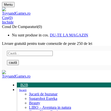
Meniu
Coş(
0
)
Inchide
Cosul De Cumparaturi(0)
Nu sunt produse in cos.
DU-TE LA MAGAZIN
Livrare gratuită pentru toate
comenzile de peste 250 de lei
caută
B2B
Jucarii
Jucarii de buzunar
Sugarobot Eureka
Beauty
LIBO – Aventura in natura