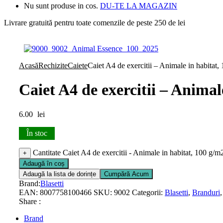
Nu sunt produse in cos.
DU-TE LA MAGAZIN
Livrare gratuită pentru toate
comenzile de peste 250 de lei
Acasă
Rechizite
Caiete
Caiet A4 de exercitii – Animale in habitat,
Caiet A4 de exercitii – Animal
6.00
lei
În stoc
Cantitate Caiet A4 de exercitii - Animale in habitat, 100 g/m
+
Adaugă în coș
Adaugă la lista de dorințe
Cumpără Acum
Brand:
Blasetti
EAN:
8007758100466
SKU:
9002
Categorii:
Blasetti
,
Branduri
Share :
Brand