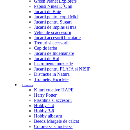
Green Planet Explorers
Papusi Nines D`Onil
Jucarii de Baie
Jucarii pentru copii Mici
Jucarii pentru Sugari
Jucarii de impins si tras
Vehicule si accesorii
Jucarii accesorii bucatarie
Trenuri si accesorii
Cap de iarba
Jucarii de Indemanare
Jucarii de Rol
Instrumente muzicale
Jucarii pentru PLAJA si NISIP
Distractie in Natura
Trotinete, Biciclete
Creative
Kituri creative HAPE
Harry Potter
Plastilina si accesorii
Hobby 1-4
Hobby 3-6
Hobby albastru
Beedz Margele de calcat
Coloreaza si picteaza