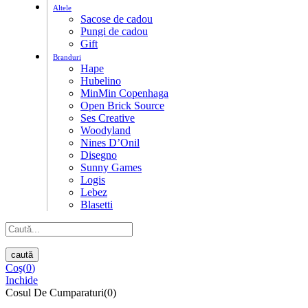
Altele
Sacose de cadou
Pungi de cadou
Gift
Branduri
Hape
Hubelino
MinMin Copenhaga
Open Brick Source
Ses Creative
Woodyland
Nines D’Onil
Disegno
Sunny Games
Logis
Lebez
Blasetti
caută
Coş(
0
)
Inchide
Cosul De Cumparaturi(0)