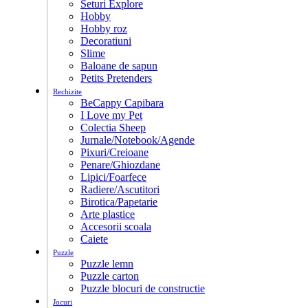
Seturi Explore
Hobby
Hobby roz
Decoratiuni
Slime
Baloane de sapun
Petits Pretenders
Rechizite
BeCappy Capibara
I Love my Pet
Colectia Sheep
Jurnale/Notebook/Agende
Pixuri/Creioane
Penare/Ghiozdane
Lipici/Foarfece
Radiere/Ascutitori
Birotica/Papetarie
Arte plastice
Accesorii scoala
Caiete
Puzzle
Puzzle lemn
Puzzle carton
Puzzle blocuri de constructie
Jocuri