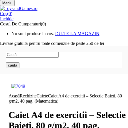
Meniu
Coş(
0
)
Inchide
Cosul De Cumparaturi(0)
Nu sunt produse in cos.
DU-TE LA MAGAZIN
Livrare gratuită pentru toate
comenzile de peste 250 de lei
caută
Acasă
Rechizite
Caiete
Caiet A4 de exercitii – Selectie Baieti, 80
g/m2, 40 pag. (Matematica)
Caiet A4 de exercitii – Selectie
Baieti, 80 g/m2, 40 pag.