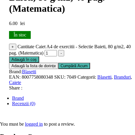
(Matematica)
6.00
lei
În stoc
Cantitate Caiet A4 de exercitii - Selectie Baieti, 80 g/m2, 40
+
pag. (Matematica)
-
Adaugă în coș
Adaugă la lista de dorințe
Cumpără Acum
Brand:
Blasetti
EAN:
8007758080348
SKU:
7049
Categorii:
Blasetti
,
Branduri
,
Caiete
Share :
Brand
Recenzii (0)
You must be
logged in
to post a review.