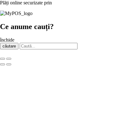
Plăți online securizate prin
Ce anume cauți?
închide
căutare