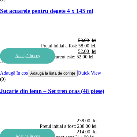
Set acuarele pentru degete 4 x 145 ml
58.00
lei
Prețul inițial a fost: 58.00 lei.
52.00
lei
Adaugă în coș
Prețul curent este: 52.00 lei.
-10%
Adaugă în coș
Quick View
Adaugă la lista de dorințe
(0)
Jucarie din lemn – Set tren oras (48 piese)
238.00
lei
Prețul inițial a fost: 238.00 lei.
214.00
lei
Adaugă în coș