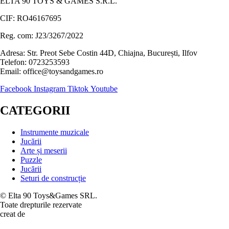
ELTA 90 TOYS & GAMES S.R.L.
CIF: RO46167695
Reg. com: J23/3267/2022
Adresa: Str. Preot Sebe Costin 44D, Chiajna, București, Ilfov
Telefon: 0723253593
Email: office@toysandgames.ro
Facebook
Instagram
Tiktok
Youtube
CATEGORII
Instrumente muzicale
Jucării
Arte și meserii
Puzzle
Jucării
Seturi de construcție
© Elta 90 Toys&Games SRL.
Toate drepturile rezervate
creat de