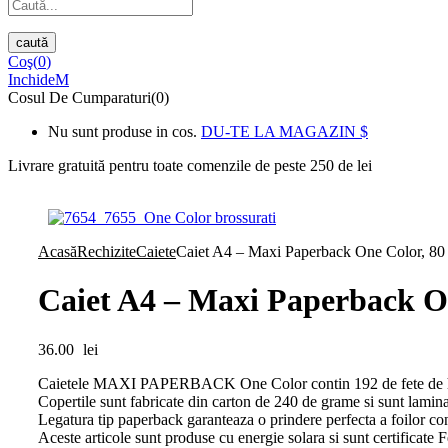
caută
Coş(
0
)
Inchide
Cosul De Cumparaturi(0)
Nu sunt produse in cos.
DU-TE LA MAGAZIN
Livrare gratuită pentru toate
comenzile de peste 250 de lei
Acasă
Rechizite
Caiete
Caiet A4 – Maxi Paperback One Color, 80 
Caiet A4 – Maxi Paperback On
36.00
lei
Caietele MAXI PAPERBACK One Color contin 192 de fete de hartie
Copertile sunt fabricate din carton de 240 de grame si sunt lamin
Legatura tip paperback garanteaza o prindere perfecta a foilor cont
Aceste articole sunt produse cu energie solara si sunt certificate F