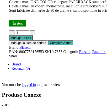
Caietele maxi ONE COLOR cu legare PAPERBACK sunt perfecte pen
Caietele maxi au coperti monocrome, iar culorile stralucitoare su
Sunt fabricate din hartie de 80 de grame si sunt disponibile in princ
În stoc
+
-
Adaugă în coș
Adaugă la lista de dorințe
Cumpără Acum
Brand:
Blasetti
EAN:
8007758176553
SKU:
7655
Categorii:
Blasetti
,
Branduri
Share :
Brand
Recenzii (0)
You must be
logged in
to post a review.
Produse Conexe
-10%