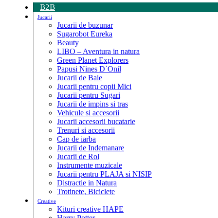
B2B
Jucarii
Jucarii de buzunar
Sugarobot Eureka
Beauty
LIBO – Aventura in natura
Green Planet Explorers
Papusi Nines D`Onil
Jucarii de Baie
Jucarii pentru copii Mici
Jucarii pentru Sugari
Jucarii de impins si tras
Vehicule si accesorii
Jucarii accesorii bucatarie
Trenuri si accesorii
Cap de iarba
Jucarii de Indemanare
Jucarii de Rol
Instrumente muzicale
Jucarii pentru PLAJA si NISIP
Distractie in Natura
Trotinete, Biciclete
Creative
Kituri creative HAPE
Harry Potter