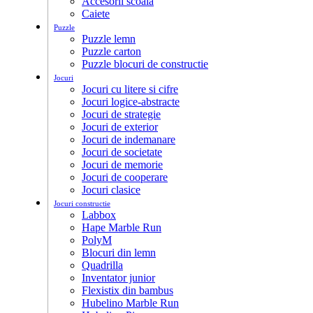
Accesorii scoala
Caiete
Puzzle
Puzzle lemn
Puzzle carton
Puzzle blocuri de constructie
Jocuri
Jocuri cu litere si cifre
Jocuri logice-abstracte
Jocuri de strategie
Jocuri de exterior
Jocuri de indemanare
Jocuri de societate
Jocuri de memorie
Jocuri de cooperare
Jocuri clasice
Jocuri constructie
Labbox
Hape Marble Run
PolyM
Blocuri din lemn
Quadrilla
Inventator junior
Flexistix din bambus
Hubelino Marble Run