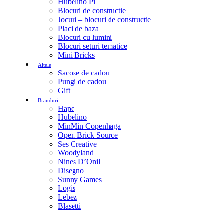
Hubelino Pi
Blocuri de constructie
Jocuri – blocuri de constructie
Placi de baza
Blocuri cu lumini
Blocuri seturi tematice
Mini Bricks
Altele
Sacose de cadou
Pungi de cadou
Gift
Branduri
Hape
Hubelino
MinMin Copenhaga
Open Brick Source
Ses Creative
Woodyland
Nines D’Onil
Disegno
Sunny Games
Logis
Lebez
Blasetti