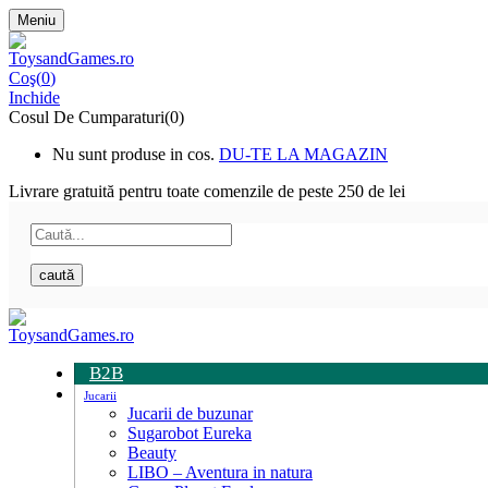
Meniu
Coş(
0
)
Inchide
Cosul De Cumparaturi(0)
Nu sunt produse in cos.
DU-TE LA MAGAZIN
Livrare gratuită pentru toate
comenzile de peste 250 de lei
caută
B2B
Jucarii
Jucarii de buzunar
Sugarobot Eureka
Beauty
LIBO – Aventura in natura