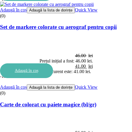
Adaugă în coș
Quick View
Adaugă la lista de dorințe
(0)
Set de markere colorate cu aerograf pentru copii
46.00
lei
Prețul inițial a fost: 46.00 lei.
41.00
lei
Adaugă în coș
Prețul curent este: 41.00 lei.
-11%
Adaugă în coș
Quick View
Adaugă la lista de dorințe
(0)
Carte de colorat cu paiete magice (bl/gr)