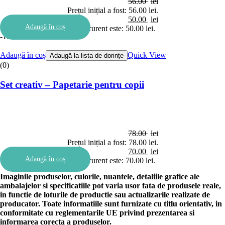
56.00
lei
Prețul inițial a fost: 56.00 lei.
50.00
lei
Adaugă în coș
Prețul curent este: 50.00 lei.
-10%
Adaugă în coș
Quick View
Adaugă la lista de dorințe
(0)
Set creativ – Papetarie pentru copii
78.00
lei
Prețul inițial a fost: 78.00 lei.
70.00
lei
Adaugă în coș
Prețul curent este: 70.00 lei.
Imaginile produselor, culorile, nuantele, detaliile grafice ale
ambalajelor si specificatiile pot varia usor fata de produsele reale,
in functie de loturile de productie sau actualizarile realizate de
producator. Toate informatiile sunt furnizate cu titlu orientativ, in
conformitate cu reglementarile UE privind prezentarea si
informarea corecta a produselor.