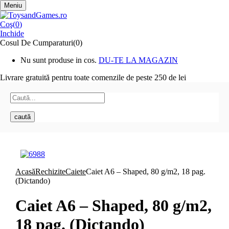
Meniu
Coş(
0
)
Inchide
Cosul De Cumparaturi(0)
Nu sunt produse in cos.
DU-TE LA MAGAZIN
Livrare gratuită pentru toate
comenzile de peste 250 de lei
caută
Acasă
Rechizite
Caiete
Caiet A6 – Shaped, 80 g/m2, 18 pag.
(Dictando)
Caiet A6 – Shaped, 80 g/m2,
18 pag. (Dictando)