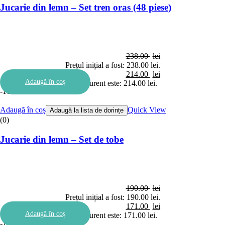
Jucarie din lemn – Set tren oras (48 piese)
238.00
lei
Prețul inițial a fost: 238.00 lei.
214.00
lei
Adaugă în coș
Prețul curent este: 214.00 lei.
-10%
Adaugă în coș
Quick View
Adaugă la lista de dorințe
(0)
Jucarie din lemn – Set de tobe
190.00
lei
Prețul inițial a fost: 190.00 lei.
171.00
lei
Adaugă în coș
Prețul curent este: 171.00 lei.
-11%