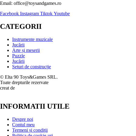
Email: office@toysandgames.ro
Facebook
Instagram
Tiktok
Youtube
CATEGORII
Instrumente muzicale
Jucării
Arte și meserii
Puzzle
Jucării
Seturi de construcție
© Elta 90 Toys&Games SRL.
Toate drepturile rezervate
creat de
INFORMATII UTILE
Despre noi
Contul meu
Termeni și condiții
Politica de cookie-uri