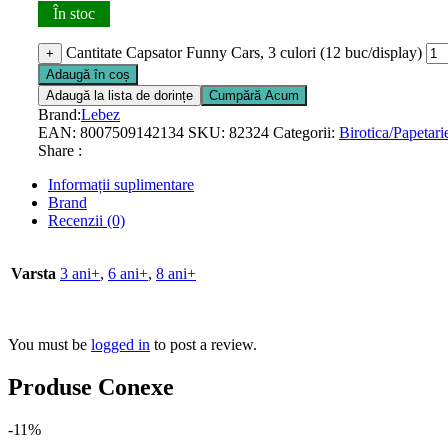
În stoc
Cantitate Capsator Funny Cars, 3 culori (12 buc/display)
+
Adaugă în coș
Adaugă la lista de dorințe
Cumpără Acum
Brand:
Lebez
EAN:
8007509142134
SKU:
82324
Categorii:
Birotica/Papetari
Share :
Informații suplimentare
Brand
Recenzii (0)
Varsta
3 ani+
,
6 ani+
,
8 ani+
You must be
logged in
to post a review.
Produse Conexe
-11%