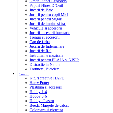
Green Planet Explorers
Papusi Nines D`Onil
Jucarii de Baie
Jucarii pentru copii Mici
Jucarii pentru Sugari
Jucarii de impins si tras
Vehicule si accesorii
Jucarii accesorii bucatarie
Trenuri si accesorii
Cap de iarba
Jucarii de Indemanare
Jucarii de Rol
Instrumente muzicale
Jucarii pentru PLAJA si NISIP
Distractie in Natura
Trotinete, Biciclete
Creative
Kituri creative HAPE
Harry Potter
Plastilina si accesorii
Hobby 1-4
Hobby 3-6
Hobby albastru
Beedz Margele de calcat
Coloreaza si picteaza