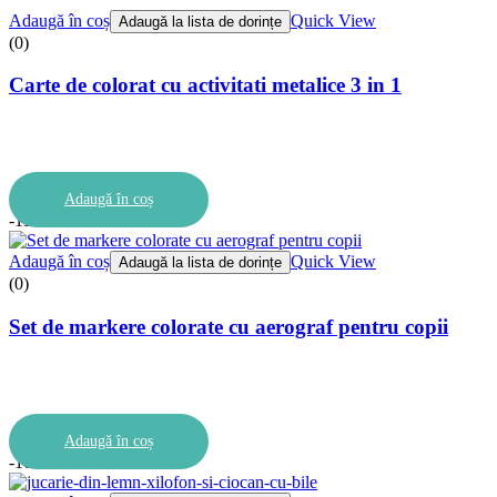
Adaugă în coș
Quick View
Adaugă la lista de dorințe
(0)
Carte de colorat cu activitati metalice 3 in 1
Adaugă în coș
-11%
Adaugă în coș
Quick View
Adaugă la lista de dorințe
(0)
Set de markere colorate cu aerograf pentru copii
Adaugă în coș
-10%