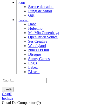
Altele
Sacose de cadou
Pungi de cadou
Gift
Branduri
Hape
Hubelino
MinMin Copenhaga
Open Brick Source
Ses Creative
Woodyland
Nines D’Onil
Disegno
Sunny Games
Logis
Lebez
Blasetti
caută
Coş(
0
)
Inchide
Cosul De Cumparaturi(0)