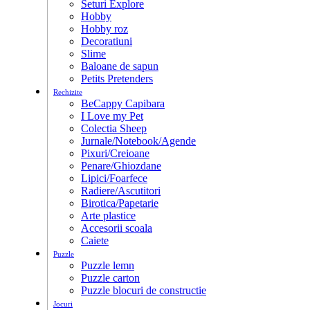
Seturi Explore
Hobby
Hobby roz
Decoratiuni
Slime
Baloane de sapun
Petits Pretenders
Rechizite
BeCappy Capibara
I Love my Pet
Colectia Sheep
Jurnale/Notebook/Agende
Pixuri/Creioane
Penare/Ghiozdane
Lipici/Foarfece
Radiere/Ascutitori
Birotica/Papetarie
Arte plastice
Accesorii scoala
Caiete
Puzzle
Puzzle lemn
Puzzle carton
Puzzle blocuri de constructie
Jocuri