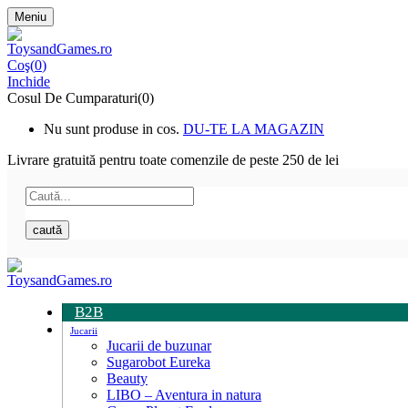
Meniu
Coş(
0
)
Inchide
Cosul De Cumparaturi(0)
Nu sunt produse in cos.
DU-TE LA MAGAZIN
Livrare gratuită pentru toate
comenzile de peste 250 de lei
caută
B2B
Jucarii
Jucarii de buzunar
Sugarobot Eureka
Beauty
LIBO – Aventura in natura