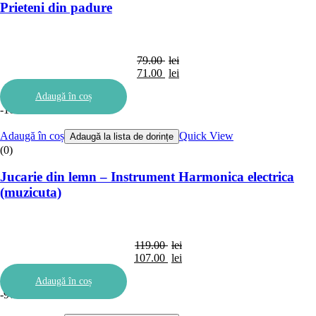
Prieteni din padure
79.00
lei
Prețul
71.00
lei
inițial
Prețul
Adaugă în coș
a
curent
-10%
fost:
este:
79.00 lei.
71.00 lei.
Adaugă în coș
Quick View
Adaugă la lista de dorințe
(0)
Jucarie din lemn – Instrument Harmonica electrica
(muzicuta)
119.00
lei
Prețul
107.00
lei
inițial
Prețul
Adaugă în coș
a
curent
-9%
fost:
este:
119.00 lei.
107.00 lei.