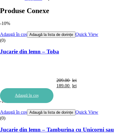
Produse Conexe
-10%
Adaugă în coș
Quick View
Adaugă la lista de dorințe
(0)
Jucarie din lemn – Toba
209.00
lei
Prețul
189.00
lei
inițial
Prețul
Adaugă în coș
a
curent
-10%
fost:
este:
209.00 lei.
189.00 lei.
Adaugă în coș
Quick View
Adaugă la lista de dorințe
(0)
Jucarie din lemn – Tamburina cu Unicorni sau