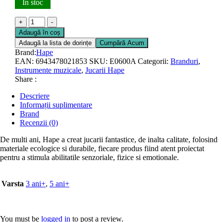
În stoc
Cantitate
+
-
Jucarie
Adaugă în coș
din
Adaugă la lista de dorințe
Cumpără Acum
lemn
Brand:
Hape
-
EAN:
6943478021853
SKU:
E0600A
Categorii:
Branduri
,
Chitara
Instrumente muzicale
,
Jucarii Hape
cu
Share :
flori
Descriere
Informații suplimentare
Brand
Recenzii (0)
De multi ani, Hape a creat jucarii fantastice, de inalta calitate, folosind
materiale ecologice si durabile, fiecare produs fiind atent proiectat
pentru a stimula abilitatile senzoriale, fizice si emotionale.
Varsta
3 ani+
,
5 ani+
You must be
logged in
to post a review.