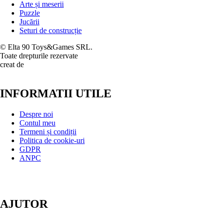
Arte și meserii
Puzzle
Jucării
Seturi de construcție
© Elta 90 Toys&Games SRL.
Toate drepturile rezervate
creat de
INFORMATII UTILE
Despre noi
Contul meu
Termeni și condiții
Politica de cookie-uri
GDPR
ANPC
AJUTOR