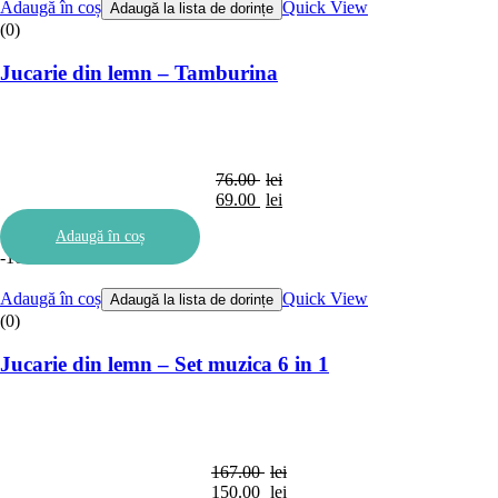
Adaugă în coș
Quick View
Adaugă la lista de dorințe
(0)
Jucarie din lemn – Tamburina
76.00
lei
Prețul
69.00
lei
inițial
Prețul
Adaugă în coș
a
curent
-10%
fost:
este:
76.00 lei.
69.00 lei.
Adaugă în coș
Quick View
Adaugă la lista de dorințe
(0)
Jucarie din lemn – Set muzica 6 in 1
167.00
lei
Prețul
150.00
lei