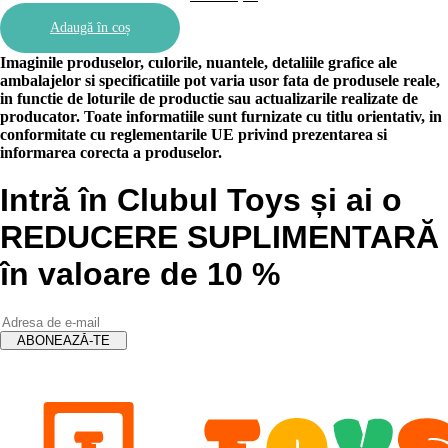
inițial
Prețul
Adaugă în coș
a
curent
fost:
este:
Imaginile produselor, culorile, nuantele, detaliile grafice ale
167.00 lei.
150.00 lei.
ambalajelor si specificatiile pot varia usor fata de produsele reale,
in functie de loturile de productie sau actualizarile realizate de
producator. Toate informatiile sunt furnizate cu titlu orientativ, in
conformitate cu reglementarile UE privind prezentarea si
informarea corecta a produselor.
Intră în Clubul Toys și ai o
REDUCERE SUPLIMENTARĂ
în valoare de 10 %