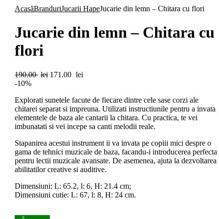
Acasă
Branduri
Jucarii Hape
Jucarie din lemn – Chitara cu flori
Jucarie din lemn – Chitara cu
flori
Prețul
Prețul
190.00
lei
171.00
lei
inițial
curent
-10%
a
este:
Explorati sunetele facute de fiecare dintre cele sase corzi ale
fost:
171.00 lei.
chitarei separat si impreuna. Utilizati instructiunile pentru a invata
190.00 lei.
elementele de baza ale cantarii la chitara. Cu practica, te vei
imbunatati si vei incepe sa canti melodii reale.
Stapanirea acestui instrument ii va invata pe copiii mici despre o
gama de tehnici muzicale de baza, facandu-i introducerea perfecta
pentru lectii muzicale avansate. De asemenea, ajuta la dezvoltarea
abilitatilor creative si auditive.
Dimensiuni: L: 65.2, l: 6, H: 21.4 cm;
Dimensiuni cutie: L: 67, l: 8, H: 24 cm.