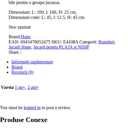
bile pentru o groapa jucausa.
Dimensiuni: L: 100, l: 100, H: 25 cm,
Dimensiuni cutie: L: 45, l: 12.5, H: 45 cm.
Stoc epuizat
Brand:
Hape
EAN:
6943478052475
SKU:
E4108A
Categorii:
Branduri
,
Jucarii Hape
,
Jucarii pentru PLAJA si NISIP
Share :
Informații suplimentare
Brand
Recenzii (0)
Varsta
1 an+
,
2 ani+
You must be
logged in
to post a review.
Produse Conexe