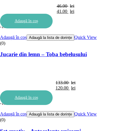
46.00
lei
Prețul
41.00
lei
inițial
Prețul
Adaugă în coș
a
curent
-10%
fost:
este:
46.00 lei.
41.00 lei.
Adaugă în coș
Quick View
Adaugă la lista de dorințe
(0)
Jucarie din lemn – Toba bebelusului
133.00
lei
Prețul
120.00
lei
inițial
Prețul
Adaugă în coș
a
curent
-11%
fost:
este:
133.00 lei.
120.00 lei.
Adaugă în coș
Quick View
Adaugă la lista de dorințe
(0)