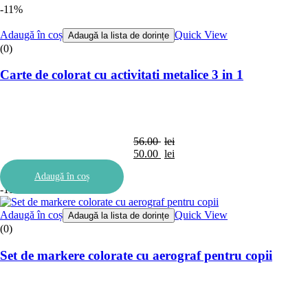
-11%
Adaugă în coș
Quick View
Adaugă la lista de dorințe
(0)
Carte de colorat cu activitati metalice 3 in 1
56.00
lei
Prețul
50.00
lei
inițial
Prețul
Adaugă în coș
a
curent
-11%
fost:
este:
56.00 lei.
50.00 lei.
Adaugă în coș
Quick View
Adaugă la lista de dorințe
(0)
Set de markere colorate cu aerograf pentru copii