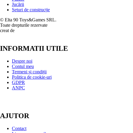
Jucării
Seturi de construcție
© Elta 90 Toys&Games SRL.
Toate drepturile rezervate
creat de
INFORMATII UTILE
Despre noi
Contul meu
Termeni și condiții
Politica de cookie-uri
GDPR
ANPC
AJUTOR
Contact