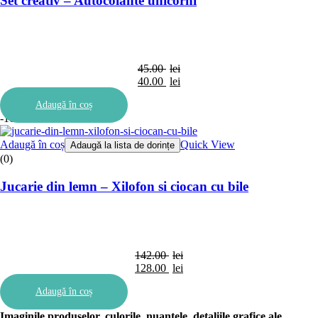
Set creativ – Autocolante unicorni
45.00
lei
Prețul
40.00
lei
inițial
Prețul
Adaugă în coș
a
curent
-10%
fost:
este:
45.00 lei.
40.00 lei.
Adaugă în coș
Quick View
Adaugă la lista de dorințe
(0)
Jucarie din lemn – Xilofon si ciocan cu bile
142.00
lei
Prețul
128.00
lei
inițial
Prețul
Adaugă în coș
a
curent
fost:
este:
Imaginile produselor, culorile, nuantele, detaliile grafice ale