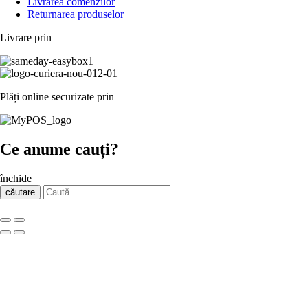
Livrarea comenzilor
Returnarea produselor
Livrare prin
Plăți online securizate prin
Ce anume cauți?
închide
căutare