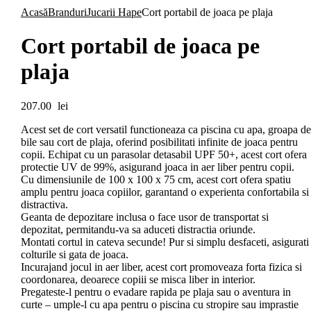
Acasă
Branduri
Jucarii Hape
Cort portabil de joaca pe plaja
Cort portabil de joaca pe
plaja
207.00
lei
Acest set de cort versatil functioneaza ca piscina cu apa, groapa de
bile sau cort de plaja, oferind posibilitati infinite de joaca pentru
copii. Echipat cu un parasolar detasabil UPF 50+, acest cort ofera
protectie UV de 99%, asigurand joaca in aer liber pentru copii.
Cu dimensiunile de 100 x 100 x 75 cm, acest cort ofera spatiu
amplu pentru joaca copiilor, garantand o experienta confortabila si
distractiva.
Geanta de depozitare inclusa o face usor de transportat si
depozitat, permitandu-va sa aduceti distractia oriunde.
Montati cortul in cateva secunde! Pur si simplu desfaceti, asigurati
colturile si gata de joaca.
Incurajand jocul in aer liber, acest cort promoveaza forta fizica si
coordonarea, deoarece copiii se misca liber in interior.
Pregateste-l pentru o evadare rapida pe plaja sau o aventura in
curte – umple-l cu apa pentru o piscina cu stropire sau imprastie