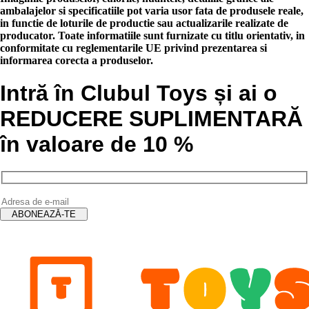
142.00 lei.
128.00 lei.
ambalajelor si specificatiile pot varia usor fata de produsele reale,
in functie de loturile de productie sau actualizarile realizate de
producator. Toate informatiile sunt furnizate cu titlu orientativ, in
conformitate cu reglementarile UE privind prezentarea si
informarea corecta a produselor.
Intră în Clubul Toys și ai o
REDUCERE SUPLIMENTARĂ
în valoare de 10 %