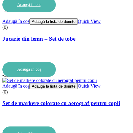
Adaugă în coș
-10%
Adaugă în coș
Quick View
Adaugă la lista de dorințe
(0)
Jucarie din lemn – Set de tobe
Adaugă în coș
-11%
Adaugă în coș
Quick View
Adaugă la lista de dorințe
(0)
Set de markere colorate cu aerograf pentru copii