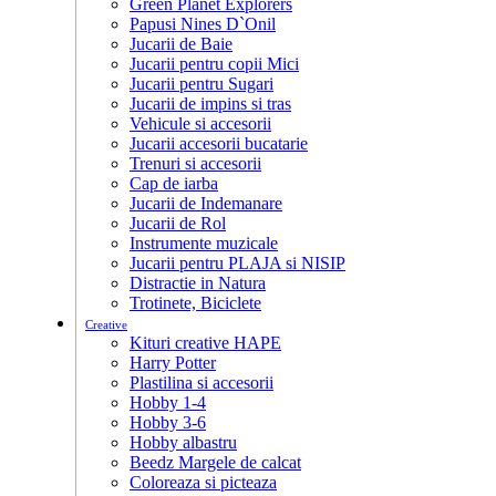
Green Planet Explorers
Papusi Nines D`Onil
Jucarii de Baie
Jucarii pentru copii Mici
Jucarii pentru Sugari
Jucarii de impins si tras
Vehicule si accesorii
Jucarii accesorii bucatarie
Trenuri si accesorii
Cap de iarba
Jucarii de Indemanare
Jucarii de Rol
Instrumente muzicale
Jucarii pentru PLAJA si NISIP
Distractie in Natura
Trotinete, Biciclete
Creative
Kituri creative HAPE
Harry Potter
Plastilina si accesorii
Hobby 1-4
Hobby 3-6
Hobby albastru
Beedz Margele de calcat
Coloreaza si picteaza