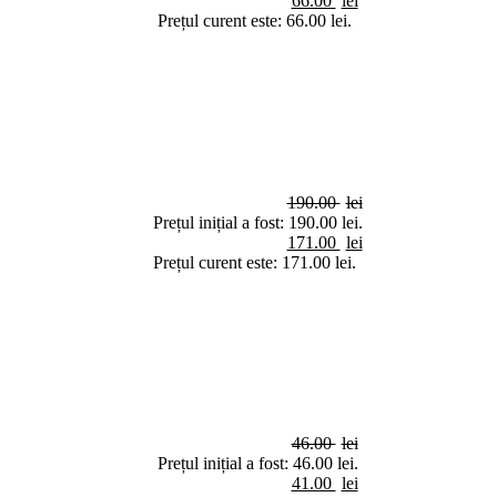
66.00
lei
Prețul curent este: 66.00 lei.
190.00
lei
Prețul inițial a fost: 190.00 lei.
171.00
lei
Prețul curent este: 171.00 lei.
46.00
lei
Prețul inițial a fost: 46.00 lei.
41.00
lei