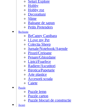
Seturi Explore
Hobby
Hobby roz
Decoratiuni
Slime
Baloane de sapun
Petits Pretenders
Rechizite
BeCappy Capibara
I Love my Pet
Colectia Sheep
Jurnale/Notebook/Agende
Pixuri/Creioane
Penare/Ghiozdane
Lipici/Foarfece
Radiere/Ascutitori
Birotica/Papetarie
Arte plastice
Accesorii scoala
Caiete
Puzzle
Puzzle lemn
Puzzle carton
Puzzle blocuri de constructie
Jocuri