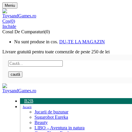
Meniu
Coş(
0
)
Inchide
Cosul De Cumparaturi(0)
Nu sunt produse in cos.
DU-TE LA MAGAZIN
Livrare gratuită pentru toate
comenzile de peste 250 de lei
caută
B2B
Jucarii
Jucarii de buzunar
Sugarobot Eureka
Beauty
LIBO – Aventura in natura