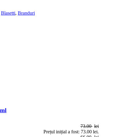
,
Blasetti
,
Branduri
 ml
73.00
lei
Prețul inițial a fost: 73.00 lei.