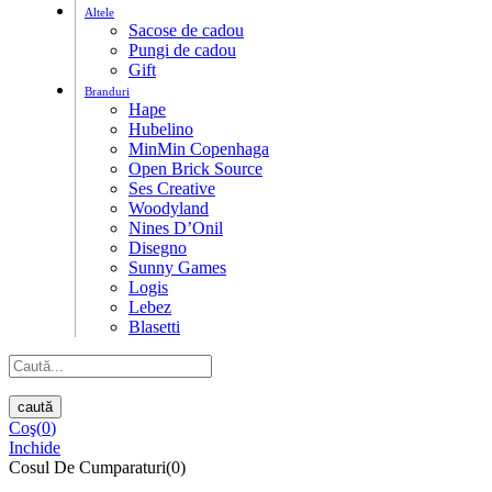
Altele
Sacose de cadou
Pungi de cadou
Gift
Branduri
Hape
Hubelino
MinMin Copenhaga
Open Brick Source
Ses Creative
Woodyland
Nines D’Onil
Disegno
Sunny Games
Logis
Lebez
Blasetti
caută
Coş(
0
)
Inchide
Cosul De Cumparaturi(0)