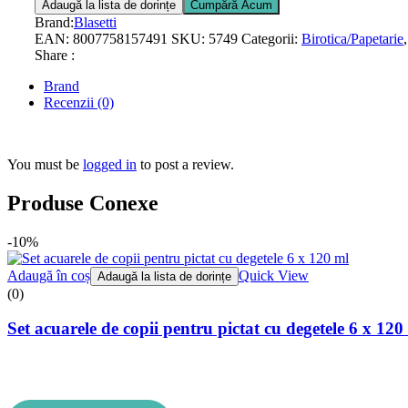
Adaugă la lista de dorințe
Cumpără Acum
Brand:
Blasetti
EAN:
8007758157491
SKU:
5749
Categorii:
Birotica/Papetarie
Share :
Brand
Recenzii (0)
You must be
logged in
to post a review.
Produse Conexe
-10%
Adaugă în coș
Quick View
Adaugă la lista de dorințe
(0)
Set acuarele de copii pentru pictat cu degetele 6 x 120