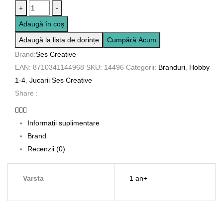
Cantitate
+
-
Girafa
Adaugă în coș
Sophie
Adaugă la lista de dorințe
Cumpără Acum
-
Brand:
Ses Creative
Animale
EAN:
8710341144968
SKU:
14496
Categorii:
Branduri
,
Hobby
din
1-4
,
Jucarii Ses Creative
plastilina
Share :
Informații suplimentare
Brand
Recenzii (0)
Varsta
1 an+