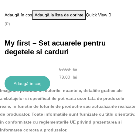
a
curent
fost:
este:
Adaugă în coș
Adaugă la lista de dorințe
Quick View
59.00 lei.
53.00 lei.
(0)
My first – Set acuarele pentru
degetele si carduri
87.00
lei
Prețul
79.00
lei
Adaugă în coș
inițial
Prețul
Imaginile produselor, culorile, nuantele, detaliile grafice ale
a
curent
ambalajelor si specificatiile pot varia usor fata de produsele
fost:
este:
reale, in functie de loturile de productie sau actualizarile realizate
87.00 lei.
79.00 lei.
de producator. Toate informatiile sunt furnizate cu titlu orientativ,
in conformitate cu reglementarile UE privind prezentarea si
informarea corecta a produselor.