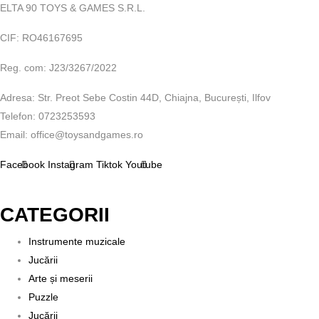
ELTA 90 TOYS & GAMES S.R.L.
CIF: RO46167695
Reg. com: J23/3267/2022
Adresa: Str. Preot Sebe Costin 44D, Chiajna, București, Ilfov
Telefon: 0723253593
Email: office@toysandgames.ro
Facebook
Instagram
Tiktok
Youtube
CATEGORII
Instrumente muzicale
Jucării
Arte și meserii
Puzzle
Jucării