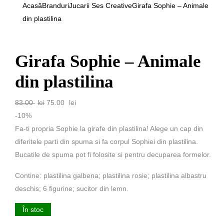
Acasă
Branduri
Jucarii Ses Creative
Girafa Sophie – Animale
din plastilina
Girafa Sophie – Animale
din plastilina
Prețul
Prețul
83.00
lei
75.00
lei
inițial
curent
-10%
a
este:
Fa-ti propria Sophie la girafe din plastilina! Alege un cap din
fost:
75.00 lei.
diferitele parti din spuma si fa corpul Sophiei din plastilina.
83.00 lei.
Bucatile de spuma pot fi folosite si pentru decuparea formelor.
Contine: plastilina galbena; plastilina rosie; plastilina albastru
deschis; 6 figurine; sucitor din lemn.
În stoc