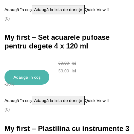
fost:
este:
Adaugă în coș
Adaugă la lista de dorințe
Quick View
55.00 lei.
49.00 lei.
(0)
My first – Set acuarele pufoase
pentru degete 4 x 120 ml
59.00
lei
Prețul
53.00
lei
Adaugă în coș
inițial
Prețul
-10%
a
curent
fost:
este:
Adaugă în coș
Adaugă la lista de dorințe
Quick View
59.00 lei.
53.00 lei.
(0)
My first – Plastilina cu instrumente 3