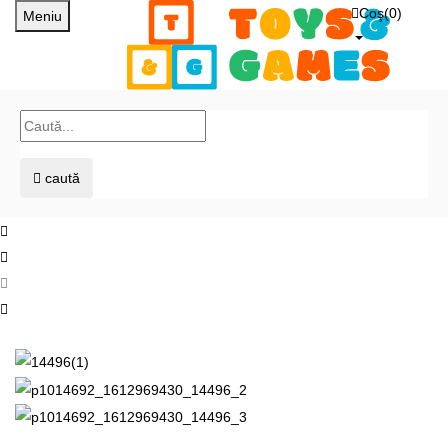
Coş(
0
)
Meniu
caută