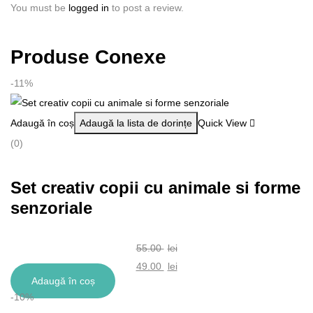
You must be
logged in
to post a review.
Produse Conexe
-11%
Adaugă în coș
Adaugă la lista de dorințe
Quick View
(0)
Set creativ copii cu animale si forme
senzoriale
55.00
lei
Prețul
49.00
lei
Adaugă în coș
inițial
Prețul
-10%
a
curent