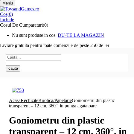
Meniu
Coş(
0
)
Inchide
Cosul De Cumparaturi(0)
Nu sunt produse in cos.
DU-TE LA MAGAZIN
Livrare gratuită pentru toate
comenzile de peste 250 de lei
caută
Acasă
Rechizite
Birotica/Papetarie
Goniometru din plastic
transparent – 12 cm, 360°, in punga agatatoare
Goniometru din plastic
transparent – 12 cm, 360°, in