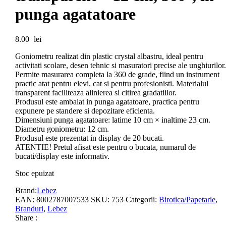
punga agatatoare
8.00
lei
Goniometru realizat din plastic crystal albastru, ideal pentru
activitati scolare, desen tehnic si masuratori precise ale unghiurilor.
Permite masurarea completa la 360 de grade, fiind un instrument
practic atat pentru elevi, cat si pentru profesionisti. Materialul
transparent faciliteaza alinierea si citirea gradatiilor.
Produsul este ambalat in punga agatatoare, practica pentru
expunere pe standere si depozitare eficienta.
Dimensiuni punga agatatoare: latime 10 cm × inaltime 23 cm.
Diametru goniometru: 12 cm.
Produsul este prezentat in display de 20 bucati.
ATENTIE! Pretul afisat este pentru o bucata, numarul de
bucati/display este informativ.
Stoc epuizat
Brand:
Lebez
EAN:
8002787007533
SKU:
753
Categorii:
Birotica/Papetarie
,
Branduri
,
Lebez
Share :