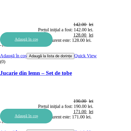
142.00
lei
Prețul inițial a fost: 142.00 lei.
128.00
lei
Adaugă în coș
Prețul curent este: 128.00 lei.
-10%
Adaugă în coș
Quick View
Adaugă la lista de dorințe
(0)
Jucarie din lemn – Set de tobe
190.00
lei
Prețul inițial a fost: 190.00 lei.
171.00
lei
Adaugă în coș
Prețul curent este: 171.00 lei.
-10%