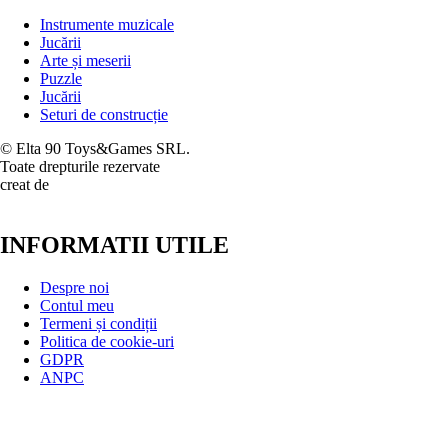
Instrumente muzicale
Jucării
Arte și meserii
Puzzle
Jucării
Seturi de construcție
© Elta 90 Toys&Games SRL.
Toate drepturile rezervate
creat de
INFORMATII UTILE
Despre noi
Contul meu
Termeni și condiții
Politica de cookie-uri
GDPR
ANPC