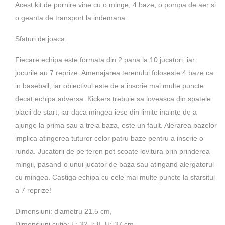
Acest kit de pornire vine cu o minge, 4 baze, o pompa de aer si
o geanta de transport la indemana.
Sfaturi de joaca:
Fiecare echipa este formata din 2 pana la 10 jucatori, iar
jocurile au 7 reprize. Amenajarea terenului foloseste 4 baze ca
in baseball, iar obiectivul este de a inscrie mai multe puncte
decat echipa adversa. Kickers trebuie sa loveasca din spatele
placii de start, iar daca mingea iese din limite inainte de a
ajunge la prima sau a treia baza, este un fault. Alerarea bazelor
implica atingerea tuturor celor patru baze pentru a inscrie o
runda. Jucatorii de pe teren pot scoate lovitura prin prinderea
mingii, pasand-o unui jucator de baza sau atingand alergatorul
cu mingea. Castiga echipa cu cele mai multe puncte la sfarsitul
a 7 reprize!
Dimensiuni: diametru 21.5 cm,
Dimensiuni cutie: L: 32, l: 8, H: 37 cm.