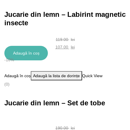
Jucarie din lemn – Labirint magnetic
insecte
119.00
lei
107.00
lei
Adaugă în coș
-10%
Adaugă în coș
Adaugă la lista de dorințe
Quick View
(0)
Jucarie din lemn – Set de tobe
190.00
lei