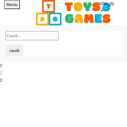
Coş(
0
)
Meniu
caută