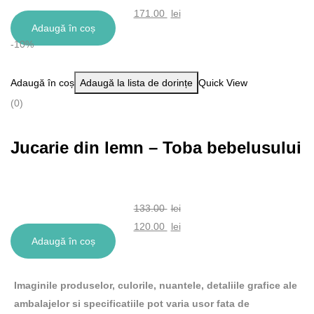
171.00
lei
Adaugă în coș
-10%
Adaugă în coș
Adaugă la lista de dorințe
Quick View
(0)
Jucarie din lemn – Toba bebelusului
133.00
lei
120.00
lei
Adaugă în coș
Imaginile produselor, culorile, nuantele, detaliile grafice ale
ambalajelor si specificatiile pot varia usor fata de