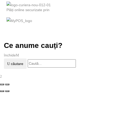
Plăți online securizate prin
Ce anume cauți?
închide
căutare