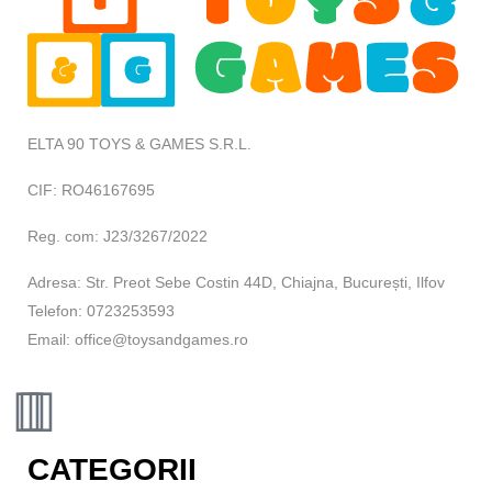
ELTA 90 TOYS & GAMES S.R.L.
CIF: RO46167695
Reg. com: J23/3267/2022
Adresa: Str. Preot Sebe Costin 44D, Chiajna, București, Ilfov
Telefon: 0723253593
Email: office@toysandgames.ro
CATEGORII