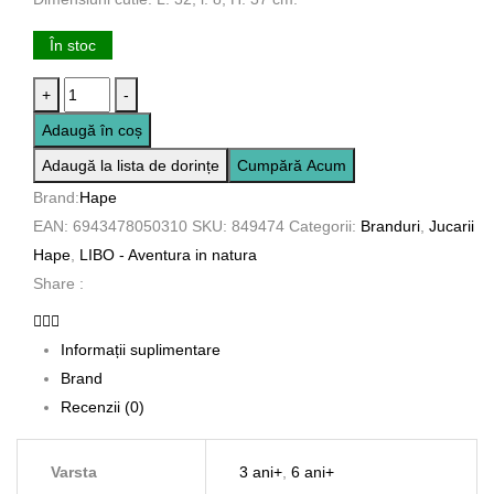
În stoc
+
-
Adaugă în coș
Adaugă la lista de dorințe
Cumpără Acum
Brand:
Hape
EAN:
6943478050310
SKU:
849474
Categorii:
Branduri
,
Jucarii
Hape
,
LIBO - Aventura in natura
Share :
Informații suplimentare
Brand
Recenzii (0)
Varsta
3 ani+
,
6 ani+