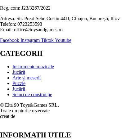
Reg. com: J23/3267/2022
Adresa: Str. Preot Sebe Costin 44D, Chiajna, București, Ilfov
Telefon: 0723253593
Email: office@toysandgames.ro
Facebook
Instagram
Tiktok
Youtube
CATEGORII
Instrumente muzicale
Jucării
Arte și meserii
Puzzle
Jucării
Seturi de construcție
© Elta 90 Toys&Games SRL.
Toate drepturile rezervate
creat de
INFORMATII UTILE