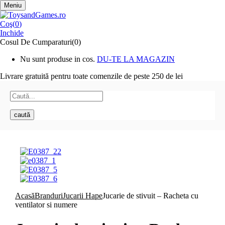
Meniu
Coş(
0
)
Inchide
Cosul De Cumparaturi(0)
Nu sunt produse in cos.
DU-TE LA MAGAZIN
Livrare gratuită pentru toate
comenzile de peste 250 de lei
caută
Acasă
Branduri
Jucarii Hape
Jucarie de stivuit – Racheta cu
ventilator si numere