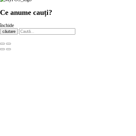
Ce anume cauți?
închide
căutare