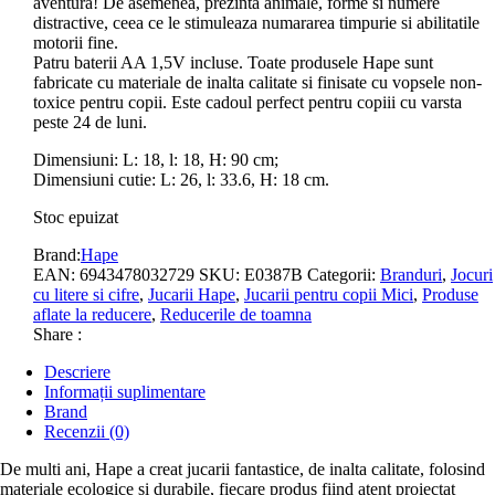
aventura! De asemenea, prezinta animale, forme si numere
distractive, ceea ce le stimuleaza numararea timpurie si abilitatile
motorii fine.
Patru baterii AA 1,5V incluse. Toate produsele Hape sunt
fabricate cu materiale de inalta calitate si finisate cu vopsele non-
toxice pentru copii. Este cadoul perfect pentru copiii cu varsta
peste 24 de luni.
Dimensiuni: L: 18, l: 18, H: 90 cm;
Dimensiuni cutie: L: 26, l: 33.6, H: 18 cm.
Stoc epuizat
Brand:
Hape
EAN:
6943478032729
SKU:
E0387B
Categorii:
Branduri
,
Jocuri
cu litere si cifre
,
Jucarii Hape
,
Jucarii pentru copii Mici
,
Produse
aflate la reducere
,
Reducerile de toamna
Share :
Descriere
Informații suplimentare
Brand
Recenzii (0)
De multi ani, Hape a creat jucarii fantastice, de inalta calitate, folosind
materiale ecologice si durabile, fiecare produs fiind atent proiectat