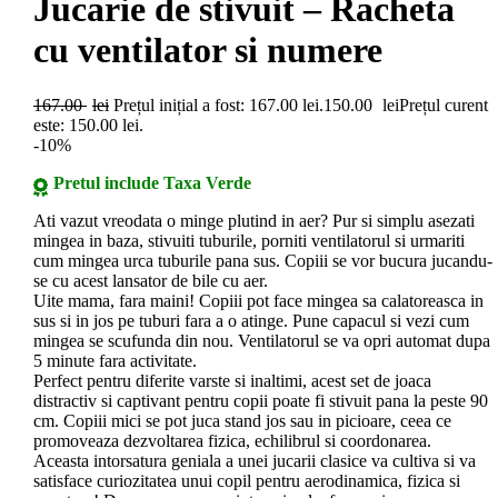
Jucarie de stivuit – Racheta
cu ventilator si numere
167.00
lei
Prețul inițial a fost: 167.00 lei.
150.00
lei
Prețul curent
este: 150.00 lei.
-10%
Pretul include Taxa Verde
Ati vazut vreodata o minge plutind in aer? Pur si simplu asezati
mingea in baza, stivuiti tuburile, porniti ventilatorul si urmariti
cum mingea urca tuburile pana sus. Copiii se vor bucura jucandu-
se cu acest lansator de bile cu aer.
Uite mama, fara maini! Copiii pot face mingea sa calatoreasca in
sus si in jos pe tuburi fara a o atinge. Pune capacul si vezi cum
mingea se scufunda din nou. Ventilatorul se va opri automat dupa
5 minute fara activitate.
Perfect pentru diferite varste si inaltimi, acest set de joaca
distractiv si captivant pentru copii poate fi stivuit pana la peste 90
cm. Copiii mici se pot juca stand jos sau in picioare, ceea ce
promoveaza dezvoltarea fizica, echilibrul si coordonarea.
Aceasta intorsatura geniala a unei jucarii clasice va cultiva si va
satisface curiozitatea unui copil pentru aerodinamica, fizica si