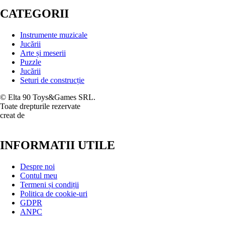
CATEGORII
Instrumente muzicale
Jucării
Arte și meserii
Puzzle
Jucării
Seturi de construcție
© Elta 90 Toys&Games SRL.
Toate drepturile rezervate
creat de
INFORMATII UTILE
Despre noi
Contul meu
Termeni și condiții
Politica de cookie-uri
GDPR
ANPC