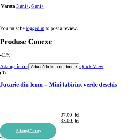
Varsta
3 ani+
,
6 ani+
You must be
logged in
to post a review.
Produse Conexe
-11%
Adaugă în coș
Quick View
Adaugă la lista de dorințe
(0)
Jucarie din lemn – Mini labirint verde deschis
37.00
lei
Prețul
33.00
lei
inițial
Prețul
Adaugă în coș
a
curent
-11%
fost:
este: