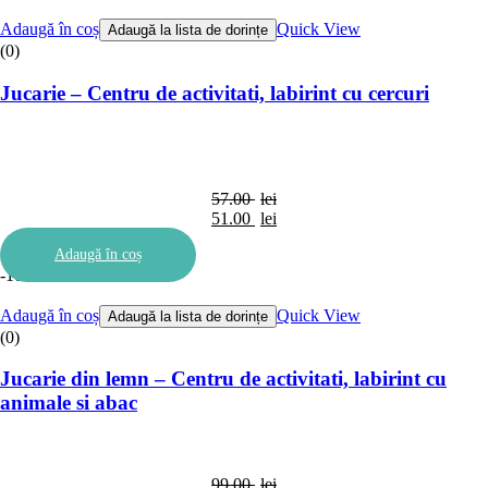
37.00 lei.
33.00 lei.
Adaugă în coș
Quick View
Adaugă la lista de dorințe
(0)
Jucarie – Centru de activitati, labirint cu cercuri
57.00
lei
Prețul
51.00
lei
inițial
Prețul
Adaugă în coș
a
curent
-10%
fost:
este:
57.00 lei.
51.00 lei.
Adaugă în coș
Quick View
Adaugă la lista de dorințe
(0)
Jucarie din lemn – Centru de activitati, labirint cu
animale si abac
99.00
lei