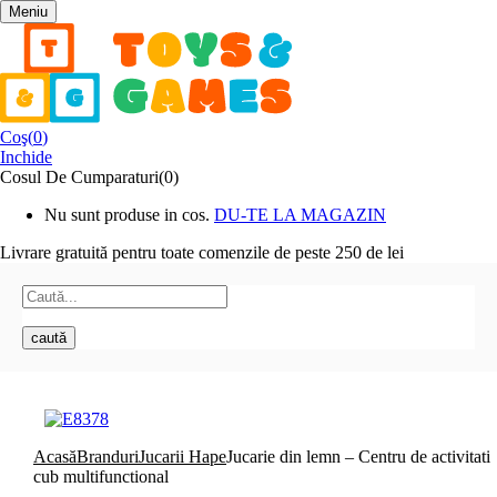
Meniu
Coş(
0
)
Inchide
Cosul De Cumparaturi(0)
Nu sunt produse in cos.
DU-TE LA MAGAZIN
Livrare gratuită pentru toate
comenzile de peste 250 de lei
caută
Acasă
Branduri
Jucarii Hape
Jucarie din lemn – Centru de activitati
cub multifunctional