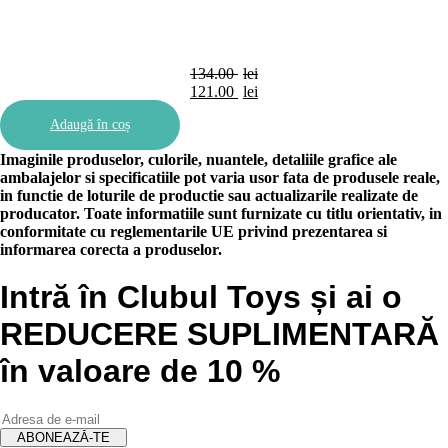
134.00
lei
Prețul
121.00
lei
inițial
Prețul
Adaugă în coș
a
curent
fost:
este:
Imaginile produselor, culorile, nuantele, detaliile grafice ale
134.00 lei.
121.00 lei.
ambalajelor si specificatiile pot varia usor fata de produsele reale,
in functie de loturile de productie sau actualizarile realizate de
producator. Toate informatiile sunt furnizate cu titlu orientativ, in
conformitate cu reglementarile UE privind prezentarea si
informarea corecta a produselor.
Intră în Clubul Toys și ai o
REDUCERE SUPLIMENTARĂ
în valoare de 10 %