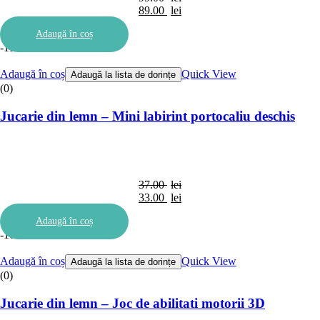
Prețul
89.00
lei
inițial
Prețul
Adaugă în coș
a
curent
-11%
fost:
este:
99.00 lei.
89.00 lei.
Adaugă în coș
Quick View
Adaugă la lista de dorințe
(0)
Jucarie din lemn – Mini labirint portocaliu deschis
37.00
lei
Prețul
33.00
lei
inițial
Prețul
Adaugă în coș
a
curent
-10%
fost:
este:
37.00 lei.
33.00 lei.
Adaugă în coș
Quick View
Adaugă la lista de dorințe
(0)
Jucarie din lemn – Joc de abilitati motorii 3D