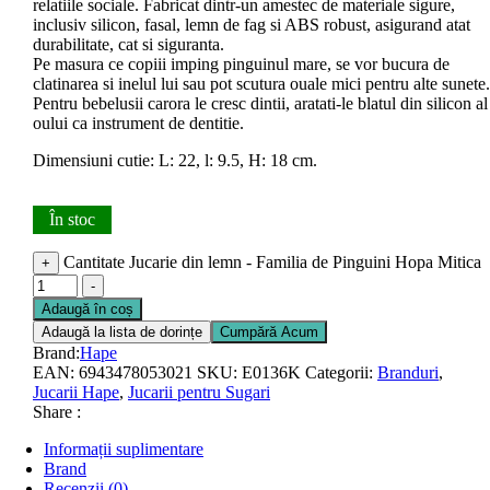
relatiile sociale. Fabricat dintr-un amestec de materiale sigure,
inclusiv silicon, fasal, lemn de fag si ABS robust, asigurand atat
durabilitate, cat si siguranta.
Pe masura ce copiii imping pinguinul mare, se vor bucura de
clatinarea si inelul lui sau pot scutura ouale mici pentru alte sunete.
Pentru bebelusii carora le cresc dintii, aratati-le blatul din silicon al
oului ca instrument de dentitie.
Dimensiuni cutie: L: 22, l: 9.5, H: 18 cm.
În stoc
Cantitate Jucarie din lemn - Familia de Pinguini Hopa Mitica
+
-
Adaugă în coș
Adaugă la lista de dorințe
Cumpără Acum
Brand:
Hape
EAN:
6943478053021
SKU:
E0136K
Categorii:
Branduri
,
Jucarii Hape
,
Jucarii pentru Sugari
Share :
Informații suplimentare
Brand
Recenzii (0)