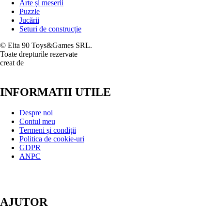
Arte și meserii
Puzzle
Jucării
Seturi de construcție
© Elta 90 Toys&Games SRL.
Toate drepturile rezervate
creat de
INFORMATII UTILE
Despre noi
Contul meu
Termeni și condiții
Politica de cookie-uri
GDPR
ANPC
AJUTOR