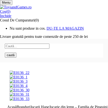
Meniu
Coş(
0
)
Inchide
Cosul De Cumparaturi(0)
Nu sunt produse in cos.
DU-TE LA MAGAZIN
Livrare gratuită pentru toate
comenzile de peste 250 de lei
caută
Acasă
Branduri
Jucarii Hape
Jucarie din lemn – Familia de Pinguini