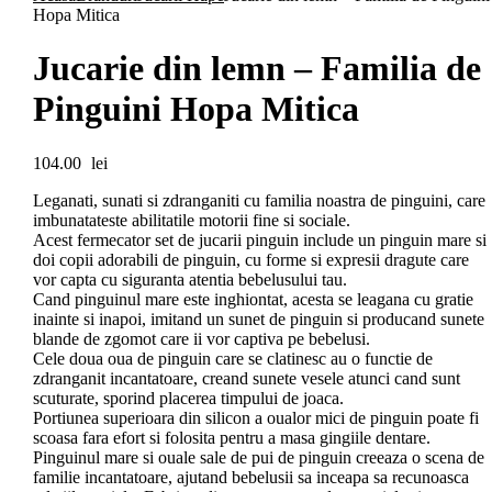
Hopa Mitica
Jucarie din lemn – Familia de
Pinguini Hopa Mitica
104.00
lei
Leganati, sunati si zdranganiti cu familia noastra de pinguini, care
imbunatateste abilitatile motorii fine si sociale.
Acest fermecator set de jucarii pinguin include un pinguin mare si
doi copii adorabili de pinguin, cu forme si expresii dragute care
vor capta cu siguranta atentia bebelusului tau.
Cand pinguinul mare este inghiontat, acesta se leagana cu gratie
inainte si inapoi, imitand un sunet de pinguin si producand sunete
blande de zgomot care ii vor captiva pe bebelusi.
Cele doua oua de pinguin care se clatinesc au o functie de
zdranganit incantatoare, creand sunete vesele atunci cand sunt
scuturate, sporind placerea timpului de joaca.
Portiunea superioara din silicon a oualor mici de pinguin poate fi
scoasa fara efort si folosita pentru a masa gingiile dentare.
Pinguinul mare si ouale sale de pui de pinguin creeaza o scena de
familie incantatoare, ajutand bebelusii sa inceapa sa recunoasca