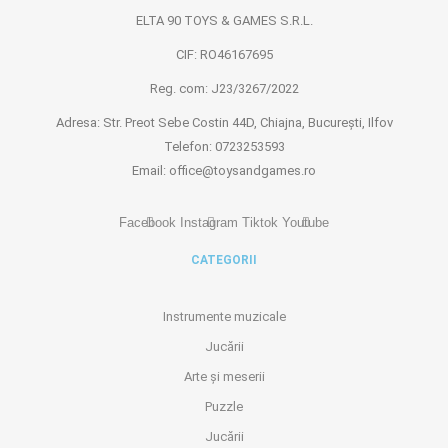
ELTA 90 TOYS & GAMES S.R.L.
CIF: RO46167695
Reg. com: J23/3267/2022
Adresa: Str. Preot Sebe Costin 44D, Chiajna, București, Ilfov
Telefon: 0723253593
Email: office@toysandgames.ro
Facebook
Instagram
Tiktok
Youtube
CATEGORII
Instrumente muzicale
Jucării
Arte și meserii
Puzzle
Jucării