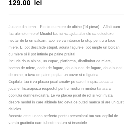
129.00
lei
Jucarie din lemn – Picnic cu miere de albine (14 piese)
– Aflati cum
fac albinele miere! Micutul tau isi va ajuta albinele sa colecteze
nectar de la un salcam, apoi se va intoarce la stup pentru a face
miere. Ei pot deschide stupul, aduna fagurele, pot umple un borcan
cu miere si il pot intinde pe paine prajita!
Include doua albine, un copac, platforma, distribuitor de miere,
borcan de miere, cadru de fagure, doua bucati de fagure, doua bucati
de paine, o tava de paine prajita, un covor si o figurina.
Copilului tau ii va placea jocul creativ pe care il inspira aceasta
jucarie. Incurajeaza respectul pentru mediu in mintea tanara a
copilului dumneavoastra. Le va placea jocul de rol si vor invata
despre modul in care albinele fac ceva ce puteti manca si are un gust
delicios.
Aceasta este jucaria perfecta pentru prescolarul tau sau copilul de
varsta gradinita care iubeste natura si insectele.