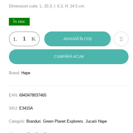
Dimensiuni cutie: L: 20.3, l: 6.3, H: 24.5 cm.
În stoc
Cantitate
ADAUGĂ ÎN COȘ
Jucarie
din
lemn
CUMPĂRĂ ACUM
-
Picnic
Brand:
Hape
cu
miere
de
EAN:
6943478037465
albine
(14
SKU:
E3415A
piese)
Categorii:
Branduri
,
Green Planet Explorers
,
Jucarii Hape