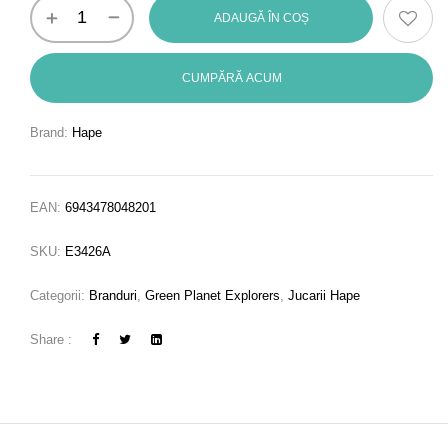
ADAUGĂ ÎN COȘ
CUMPĂRĂ ACUM
Brand:
Hape
EAN:
6943478048201
SKU:
E3426A
Categorii:
Branduri
,
Green Planet Explorers
,
Jucarii Hape
Share :