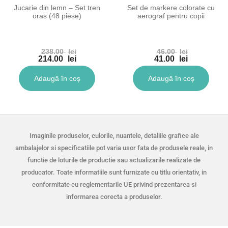
Jucarie din lemn – Set tren
Set de markere colorate cu
oras (48 piese)
aerograf pentru copii
238.00
lei
46.00
lei
214.00
lei
41.00
lei
Adaugă în coș
Adaugă în coș
Imaginile produselor, culorile, nuantele, detaliile grafice ale
ambalajelor si specificatiile pot varia usor fata de produsele reale, in
functie de loturile de productie sau actualizarile realizate de
producator. Toate informatiile sunt furnizate cu titlu orientativ, in
conformitate cu reglementarile UE privind prezentarea si
informarea corecta a produselor.