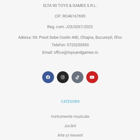
ELTA 90 TOYS & GAMES S.R.L.
CIF: RO46167695
Reg. com: J23/3267/2022
Adresa: Str. Preot Sebe Costin 44D, Chiajna, București, Ilfov
Telefon: 0723253593
Email: office@toysandgames.ro
CATEGORII
Instrumente muzicale
Jucării
Arte și meserii