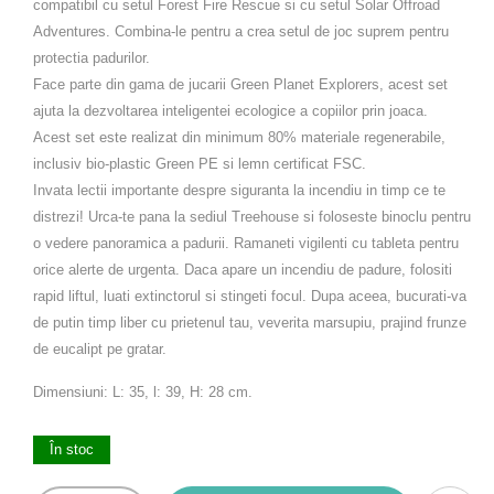
compatibil cu setul Forest Fire Rescue si cu setul Solar Offroad
Adventures. Combina-le pentru a crea setul de joc suprem pentru
protectia padurilor.
Face parte din gama de jucarii Green Planet Explorers, acest set
ajuta la dezvoltarea inteligentei ecologice a copiilor prin joaca.
Acest set este realizat din minimum 80% materiale regenerabile,
inclusiv bio-plastic Green PE si lemn certificat FSC.
Invata lectii importante despre siguranta la incendiu in timp ce te
distrezi! Urca-te pana la sediul Treehouse si foloseste binoclu pentru
o vedere panoramica a padurii. Ramaneti vigilenti cu tableta pentru
orice alerte de urgenta. Daca apare un incendiu de padure, folositi
rapid liftul, luati extinctorul si stingeti focul. Dupa aceea, bucurati-va
de putin timp liber cu prietenul tau, veverita marsupiu, prajind frunze
de eucalipt pe gratar.
Dimensiuni: L: 35, l: 39, H: 28 cm.
În stoc