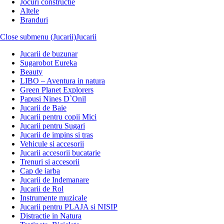
Jocuri constructie
Altele
Branduri
Close submenu (Jucarii)
Jucarii
Jucarii de buzunar
Sugarobot Eureka
Beauty
LIBO – Aventura in natura
Green Planet Explorers
Papusi Nines D`Onil
Jucarii de Baie
Jucarii pentru copii Mici
Jucarii pentru Sugari
Jucarii de impins si tras
Vehicule si accesorii
Jucarii accesorii bucatarie
Trenuri si accesorii
Cap de iarba
Jucarii de Indemanare
Jucarii de Rol
Instrumente muzicale
Jucarii pentru PLAJA si NISIP
Distractie in Natura