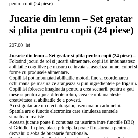
pentru copii (24 piese)
Jucarie din lemn – Set gratar
si plita pentru copii (24 piese)
207.00
lei
Jucarie din lemn – Set gratar si plita pentru copii (24 piese)
–
Folosind jocuri de rol si jucarii alimentare, copiii isi imbunatatesc
abilitatile cognitive pe masura ce invata si asociaza nume, culori si
forme cu produsele alimentare.
Copiii isi pot imbunatati abilitatile motorii fine si coordonarea
ochi-mana pe masura ce aranjeaza si pun ingredientele pe frigarui.
Copiii isi folosesc imaginatia pentru a crea scenarii, pentru a gati
mese si pentru a juca diferite roluri, ceea ce imbunatateste
creativitatea si abilitatile de a povesti.
Acest gratar are un efect atragator, asemanator carbunelui.
Spatula are o functie electronica care simuleaza sunetele
sfaraitoare realiste.
Aceasta jucarie poate fi comutata cu usurinta intre functiile BBQ
si Griddle. In plus, placa principala poate fi rasturnata pentru a
dezvalui o soba de bucatarie functionala.