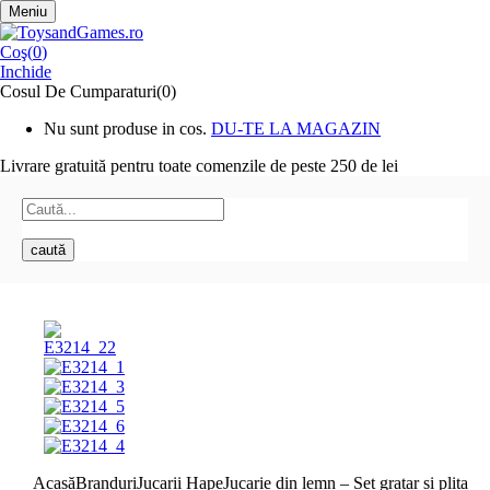
Meniu
Coş(
0
)
Inchide
Cosul De Cumparaturi(0)
Nu sunt produse in cos.
DU-TE LA MAGAZIN
Livrare gratuită pentru toate
comenzile de peste 250 de lei
caută
Acasă
Branduri
Jucarii Hape
Jucarie din lemn – Set gratar si plita