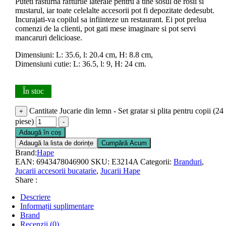
Puteti rasturna rafturile laterale pentru a tine sosul de rosii si
mustarul, iar toate celelalte accesorii pot fi depozitate dedesubt.
Incurajati-va copilul sa infiinteze un restaurant. Ei pot prelua
comenzi de la clienti, pot gati mese imaginare si pot servi
mancaruri delicioase.
Dimensiuni: L: 35.6, l: 20.4 cm, H: 8.8 cm,
Dimensiuni cutie: L: 36.5, l: 9, H: 24 cm.
În stoc
Cantitate Jucarie din lemn - Set gratar si plita pentru copii (24
+
piese)
-
Adaugă în coș
Adaugă la lista de dorințe
Cumpără Acum
Brand:
Hape
EAN:
6943478046900
SKU:
E3214A
Categorii:
Branduri
,
Jucarii accesorii bucatarie
,
Jucarii Hape
Share :
Descriere
Informații suplimentare
Brand
Recenzii (0)