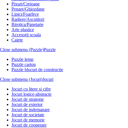
Pixuri/Creioane
Penare/Ghiozdane
Lipici/Foarfece
Radiere/Ascutitori
Birotica/Papetarie
Arte plastice
Accesorii scoala
Caiete
Close submenu (Puzzle)
Puzzle
Puzzle lemn
Puzzle carton
Puzzle blocuri de constructie
Close submenu (Jocuri)
Jocuri
Jocuri cu litere si cifre
Jocuri logice-abstracte
Jocuri de strategie
Jocuri de exterior
Jocuri de indemanare
Jocuri de societate
Jocuri de memorie
Jocuri de cooperare