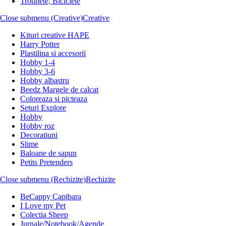
Trotinete, Biciclete
Close submenu (Creative)
Creative
Kituri creative HAPE
Harry Potter
Plastilina si accesorii
Hobby 1-4
Hobby 3-6
Hobby albastru
Beedz Margele de calcat
Coloreaza si picteaza
Seturi Explore
Hobby
Hobby roz
Decoratiuni
Slime
Baloane de sapun
Petits Pretenders
Close submenu (Rechizite)
Rechizite
BeCappy Capibara
I Love my Pet
Colectia Sheep
Jurnale/Notebook/Agende