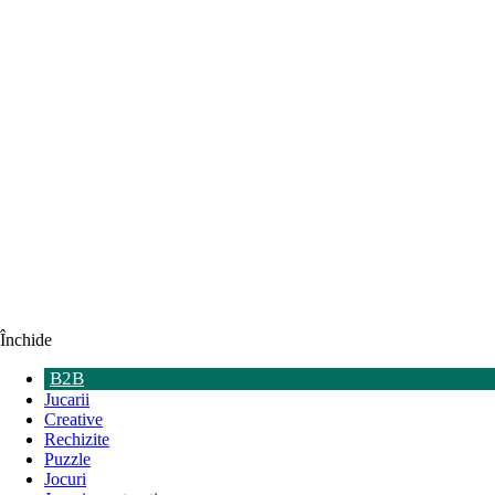
Închide
B2B
Jucarii
Creative
Rechizite
Puzzle
Jocuri