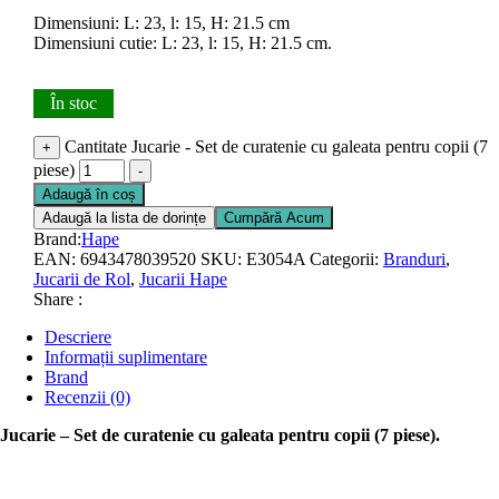
Dimensiuni: L: 23, l: 15, H: 21.5 cm
Dimensiuni cutie: L: 23, l: 15, H: 21.5 cm.
În stoc
Cantitate Jucarie - Set de curatenie cu galeata pentru copii (7
+
piese)
-
Adaugă în coș
Adaugă la lista de dorințe
Cumpără Acum
Brand:
Hape
EAN:
6943478039520
SKU:
E3054A
Categorii:
Branduri
,
Jucarii de Rol
,
Jucarii Hape
Share :
Descriere
Informații suplimentare
Brand
Recenzii (0)
Jucarie – Set de curatenie cu galeata pentru copii (7 piese).