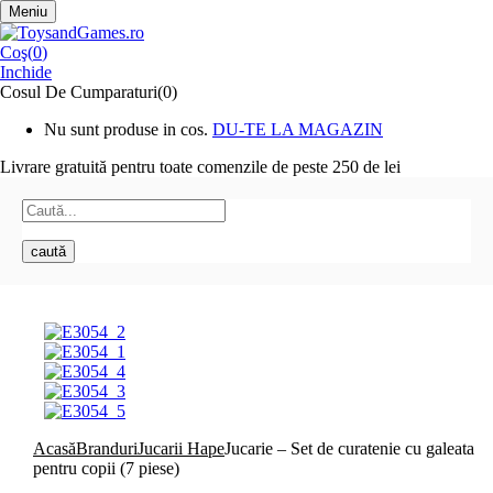
Meniu
Coş(
0
)
Inchide
Cosul De Cumparaturi(0)
Nu sunt produse in cos.
DU-TE LA MAGAZIN
Livrare gratuită pentru toate
comenzile de peste 250 de lei
caută
Acasă
Branduri
Jucarii Hape
Jucarie – Set de curatenie cu galeata
pentru copii (7 piese)