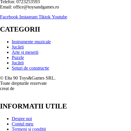
Telefon: 0723253593
Email: office@toysandgames.ro
Facebook
Instagram
Tiktok
Youtube
CATEGORII
Instrumente muzicale
Jucării
Arte și meserii
Puzzle
Jucării
Seturi de construcție
© Elta 90 Toys&Games SRL.
Toate drepturile rezervate
creat de
INFORMATII UTILE
Despre noi
Contul meu
Termeni și condiții