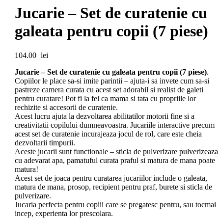
Jucarie – Set de curatenie cu
galeata pentru copii (7 piese)
104.00
lei
Jucarie – Set de curatenie cu galeata pentru copii (7 piese)
.
Copiilor le place sa-si imite parintii – ajuta-i sa invete cum sa-si
pastreze camera curata cu acest set adorabil si realist de galeti
pentru curatare! Pot fi la fel ca mama si tata cu propriile lor
rechizite si accesorii de curatenie.
Acest lucru ajuta la dezvoltarea abilitatilor motorii fine si a
creativitatii copilului dumneavoastra. Jucariile interactive precum
acest set de curatenie incurajeaza jocul de rol, care este cheia
dezvoltarii timpurii.
Aceste jucarii sunt functionale – sticla de pulverizare pulverizeaza
cu adevarat apa, pamatuful curata praful si matura de mana poate
matura!
Acest set de joaca pentru curatarea jucariilor include o galeata,
matura de mana, prosop, recipient pentru praf, burete si sticla de
pulverizare.
Jucaria perfecta pentru copiii care se pregatesc pentru, sau tocmai
incep, experienta lor prescolara.