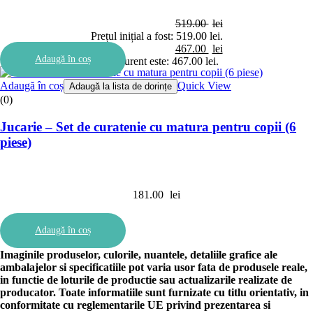
519.00
lei
Prețul inițial a fost: 519.00 lei.
467.00
lei
Adaugă în coș
Prețul curent este: 467.00 lei.
Adaugă în coș
Quick View
Adaugă la lista de dorințe
(0)
Jucarie – Set de curatenie cu matura pentru copii (6
piese)
181.00
lei
Adaugă în coș
Imaginile produselor, culorile, nuantele, detaliile grafice ale
ambalajelor si specificatiile pot varia usor fata de produsele reale,
in functie de loturile de productie sau actualizarile realizate de
producator. Toate informatiile sunt furnizate cu titlu orientativ, in
conformitate cu reglementarile UE privind prezentarea si