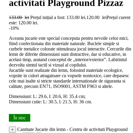
activitati Playground Pizzaz
133.00
lei
Prețul inițial a fost: 133.00 lei.
120.00
lei
Prețul curent
este: 120.00 lei.
-10%
Aceasta jucarie este special conceputa pentru nevoile celor mici,
fiind confectionata din materiale naturale. Buclele simple si
curbele metalice colorate stimuleaza jocul interactiv. Cercurile din
lemn de diferite dimensiuni sunt distractive, dar si educative, in
acelasi timp, aratand conceptul de „interior/exterior”. Labirintul
dezvolta simtul tactil si vizual al copilului.
Jucariile sunt realizate din lemn, folosind materiale ecologice,
vopsite in culori atragatoare cu vopsele nontoxice, care depasesc
cele mai inalte si stricte standarde internationale de siguranta si
calitate, precum EN71, ISO9001, ASTM F963 si altele.
Dimensiuni: L: 29.6, l: 20.6, H: 35.4 cm;
Dimensiuni cutie: L: 30.5, l: 21.5, H: 36 cm.
În stoc
Cantitate Jucarie din lemn - Centru de activitati Playground
+