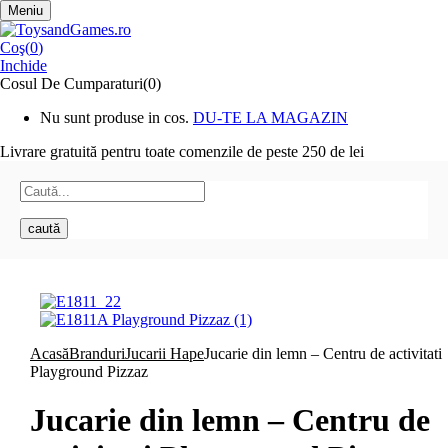
Meniu
Coş(
0
)
Inchide
Cosul De Cumparaturi(0)
Nu sunt produse in cos.
DU-TE LA MAGAZIN
Livrare gratuită pentru toate
comenzile de peste 250 de lei
caută
Acasă
Branduri
Jucarii Hape
Jucarie din lemn – Centru de activitati
Playground Pizzaz
Jucarie din lemn – Centru de