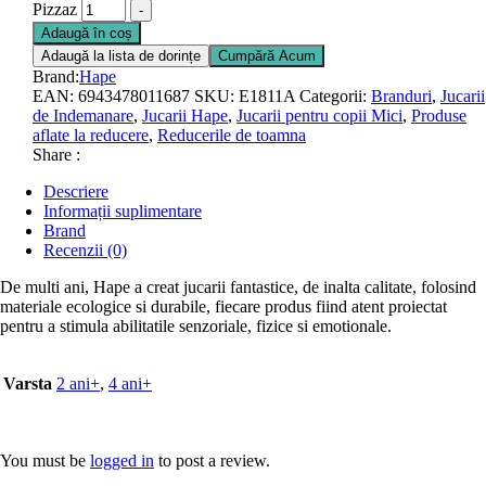
Pizzaz
-
Adaugă în coș
Adaugă la lista de dorințe
Cumpără Acum
Brand:
Hape
EAN:
6943478011687
SKU:
E1811A
Categorii:
Branduri
,
Jucarii
de Indemanare
,
Jucarii Hape
,
Jucarii pentru copii Mici
,
Produse
aflate la reducere
,
Reducerile de toamna
Share :
Descriere
Informații suplimentare
Brand
Recenzii (0)
De multi ani, Hape a creat jucarii fantastice, de inalta calitate, folosind
materiale ecologice si durabile, fiecare produs fiind atent proiectat
pentru a stimula abilitatile senzoriale, fizice si emotionale.
Varsta
2 ani+
,
4 ani+
You must be
logged in
to post a review.