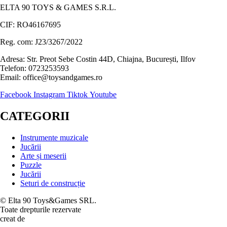
ELTA 90 TOYS & GAMES S.R.L.
CIF: RO46167695
Reg. com: J23/3267/2022
Adresa: Str. Preot Sebe Costin 44D, Chiajna, București, Ilfov
Telefon: 0723253593
Email: office@toysandgames.ro
Facebook
Instagram
Tiktok
Youtube
CATEGORII
Instrumente muzicale
Jucării
Arte și meserii
Puzzle
Jucării
Seturi de construcție
© Elta 90 Toys&Games SRL.
Toate drepturile rezervate
creat de