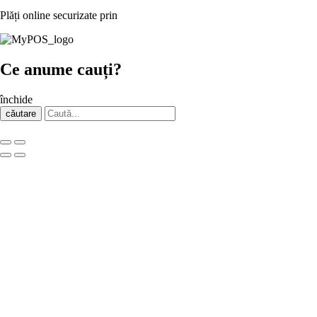
Plăți online securizate prin
Ce anume cauți?
închide
căutare