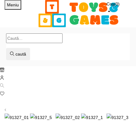
Coş(
0
)
Meniu
caută