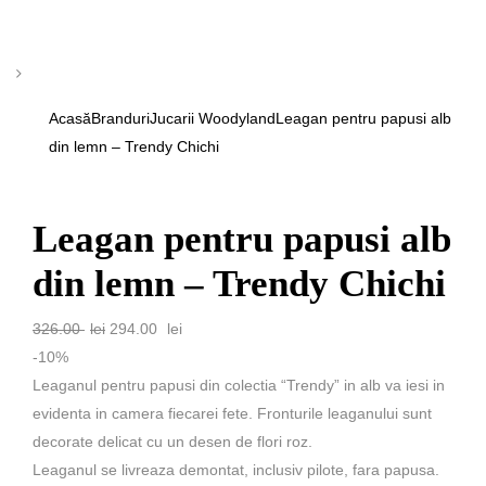
Acasă
Branduri
Jucarii Woodyland
Leagan pentru papusi alb
din lemn – Trendy Chichi
Leagan pentru papusi alb
din lemn – Trendy Chichi
326.00
lei
294.00
lei
-10%
Leaganul pentru papusi din colectia “Trendy” in alb va iesi in
evidenta in camera fiecarei fete. Fronturile leaganului sunt
decorate delicat cu un desen de flori roz.
Leaganul se livreaza demontat, inclusiv pilote, fara papusa.