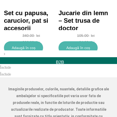
Set cu papusa,
Jucarie din lemn
J
si
carucior, pat si
– Set trusa de
–
accesorii
doctor
d
p
340.00
lei
105.00
lei
306.00
lei
94.00
lei
Adaugă în coș
Adaugă în coș
Închide
B2B
Închide
Jucarii
Închide
Creative
Imaginile produselor, culorile, nuantele, detaliile grafice ale
Rechizite
ambalajelor si specificatiile pot varia usor fata de
produsele reale, in functie de loturile de productie sau
Puzzle
actualizarile realizate de producator. Toate informatiile
Jocuri
sunt furnizate cu titlu orientativ, in conformitate cu