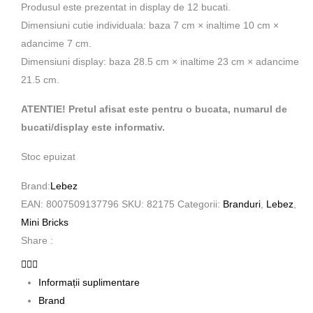
Produsul este prezentat in display de 12 bucati.
Dimensiuni cutie individuala: baza 7 cm × inaltime 10 cm ×
adancime 7 cm.
Dimensiuni display: baza 28.5 cm × inaltime 23 cm × adancime
21.5 cm.
ATENTIE! Pretul afisat este pentru o bucata, numarul de
bucati/display este informativ.
Stoc epuizat
Brand:
Lebez
EAN:
8007509137796
SKU:
82175
Categorii:
Branduri
,
Lebez
,
Mini Bricks
Share :
Informații suplimentare
Brand