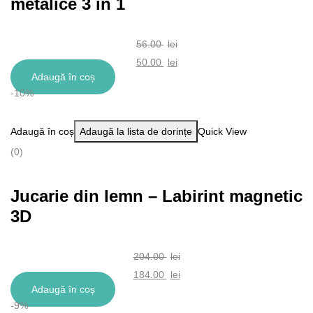
metalice 3 in 1
56.00
lei
Prețul
50.00
lei
Adaugă în coș
inițial
Prețul
-10%
a
curent
fost:
este:
Adaugă în coș
Adaugă la lista de dorințe
Quick View
56.00 lei.
50.00 lei.
(0)
Jucarie din lemn – Labirint magnetic
3D
204.00
lei
Prețul
184.00
lei
Adaugă în coș
inițial
Prețul
-9%
a
curent