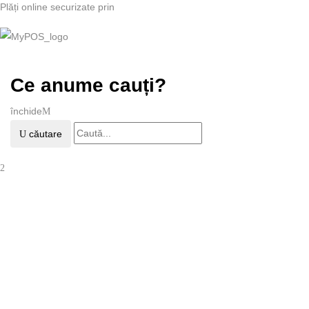
Plăți online securizate prin
Ce anume cauți?
închide
căutare