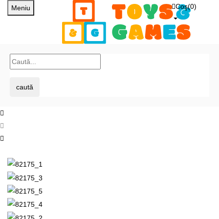
Coş(
0
)
Meniu
caută