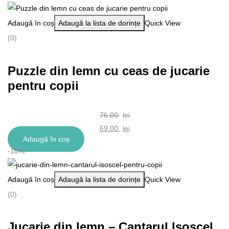
fost:
este:
Adaugă în coș
Adaugă la lista de dorințe
Quick View
204.00 lei.
184.00 lei.
(0)
Puzzle din lemn cu ceas de jucarie
pentru copii
76.00
lei
Prețul
69.00
lei
Adaugă în coș
inițial
Prețul
-10%
a
curent
fost:
este:
Adaugă în coș
Adaugă la lista de dorințe
Quick View
76.00 lei.
69.00 lei.
(0)
Jucarie din lemn – Cantarul Isoscel