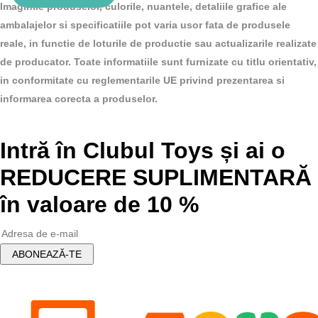
Imaginile produselor, culorile, nuantele, detaliile grafice ale
a
curent
ambalajelor si specificatiile pot varia usor fata de produsele
fost:
este:
reale, in functie de loturile de productie sau actualizarile realizate
56.00 lei.
50.00 lei.
de producator. Toate informatiile sunt furnizate cu titlu orientativ,
in conformitate cu reglementarile UE privind prezentarea si
informarea corecta a produselor.
Intră în Clubul Toys și ai o
REDUCERE SUPLIMENTARĂ
în valoare de 10 %