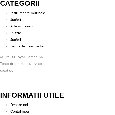
CATEGORII
Instrumente muzicale
Jucării
Arte și meserii
Puzzle
Jucării
Seturi de construcție
© Elta 90 Toys&Games SRL.
Toate drepturile rezervate
creat de
INFORMATII UTILE
Despre noi
Contul meu