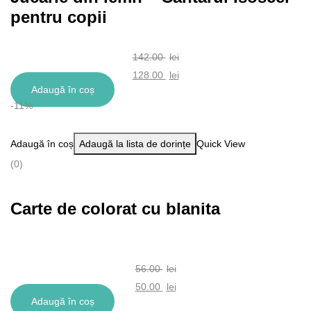
pentru copii
142.00
lei
Prețul
128.00
lei
Adaugă în coș
inițial
Prețul
-11%
a
curent
fost:
este:
Adaugă în coș
Adaugă la lista de dorințe
Quick View
142.00 lei.
128.00 lei.
(0)
Carte de colorat cu blanita
56.00
lei
Prețul
50.00
lei
Adaugă în coș
inițial
Prețul