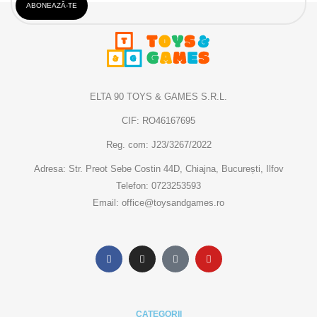
ELTA 90 TOYS & GAMES S.R.L.
CIF: RO46167695
Reg. com: J23/3267/2022
Adresa: Str. Preot Sebe Costin 44D, Chiajna, București, Ilfov
Telefon: 0723253593
Email: office@toysandgames.ro
CATEGORII