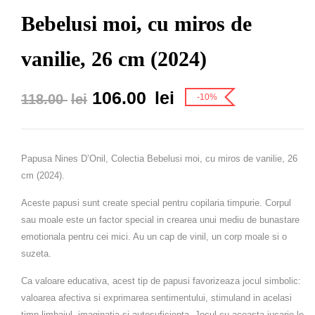
Bebelusi moi, cu miros de
vanilie, 26 cm (2024)
106.00
lei
118.00
lei
-10%
Papusa Nines D’Onil, Colectia Bebelusi moi, cu miros de vanilie, 26
cm (2024).
Aceste papusi sunt create special pentru copilaria timpurie. Corpul
sau moale este un factor special in crearea unui mediu de bunastare
emotionala pentru cei mici. Au un cap de vinil, un corp moale si o
suzeta.
Ca valoare educativa, acest tip de papusi favorizeaza jocul simbolic:
valoarea afectiva si exprimarea sentimentului, stimuland in acelasi
timp limbajul, imaginatia si autosuficienta. Jocul cu aceasta jucarie le