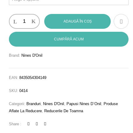
ADAUGĂ ÎN COȘ
CUMPĂRĂ ACUM
Brand:
Nines D'Onil
EAN:
8435054304149
SKU:
0414
Categorii:
Branduri
,
Nines D'Onil
,
Papusi Nines D`Onil
,
Produse
Aflate La Reducere
,
Reducerile De Toamna
Share :