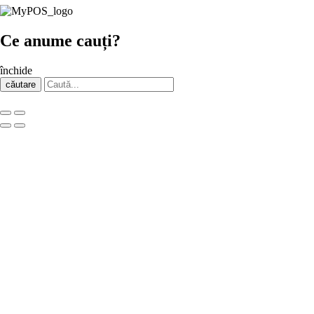
Ce anume cauți?
închide
căutare