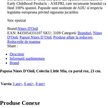
Early Childhood Products – ASEPRI, care recunoaste brandul ca
fiind 100% spaniol. Papusile sunt sustinute de AIJU si respecta
legislatia europeana privind siguranta jucariilor.
Stoc epuizat
Brand:
Nines D'Onil
EAN:
8435054331107
SKU:
3109
Categorii:
Branduri
,
Nines
D'Onil
,
Papusi Nines D`Onil
,
Produse aflate la reducere
,
Reducerile de toamna
Share :
Descriere
Informații suplimentare
Brand
Papusa Nines D’Onil, Colectia Little Mia, cu parul roz, 23 cm.
Varsta
3 ani+
,
6 ani+
,
8 ani+
Produse Conexe