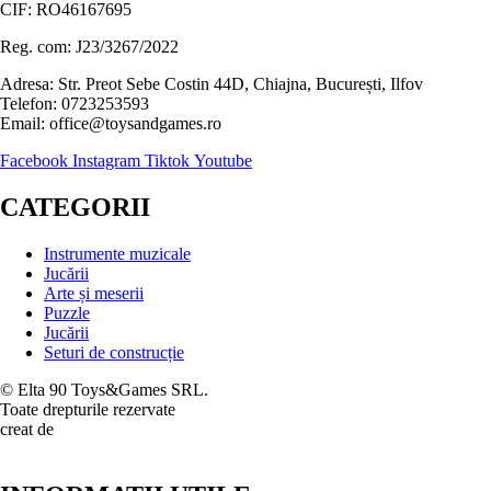
CIF: RO46167695
Reg. com: J23/3267/2022
Adresa: Str. Preot Sebe Costin 44D, Chiajna, București, Ilfov
Telefon: 0723253593
Email: office@toysandgames.ro
Facebook
Instagram
Tiktok
Youtube
CATEGORII
Instrumente muzicale
Jucării
Arte și meserii
Puzzle
Jucării
Seturi de construcție
© Elta 90 Toys&Games SRL.
Toate drepturile rezervate
creat de