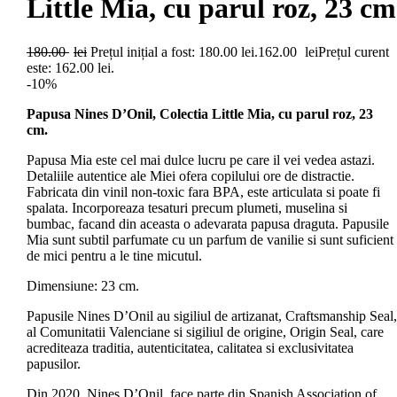
Little Mia, cu parul roz, 23 cm
180.00
lei
Prețul inițial a fost: 180.00 lei.
162.00
lei
Prețul curent
este: 162.00 lei.
-10%
Papusa Nines D’Onil, Colectia Little Mia, cu parul roz, 23
cm.
Papusa Mia este cel mai dulce lucru pe care il vei vedea astazi.
Detaliile autentice ale Miei ofera copilului ore de distractie.
Fabricata din vinil non-toxic fara BPA, este articulata si poate fi
spalata. Incorporeaza tesaturi precum plumeti, muselina si
bumbac, facand din aceasta o adevarata papusa draguta. Papusile
Mia sunt subtil parfumate cu un parfum de vanilie si sunt suficient
de mici pentru a le tine micutul.
Dimensiune: 23 cm.
Papusile Nines D’Onil au sigiliul de artizanat, Craftsmanship Seal,
al Comunitatii Valenciane si sigiliul de origine, Origin Seal, care
acrediteaza traditia, autenticitatea, calitatea si exclusivitatea
papusilor.
Din 2020, Nines D’Onil, face parte din Spanish Association of