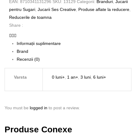
EAN:
8710341131296
SKU:
13129
Categorii:
Branduri
,
Jucarii
pentru Sugari
,
Jucarii Ses Creative
,
Produse aflate la reducere
,
Reducerile de toamna
Share :
Informații suplimentare
Brand
Recenzii (0)
Varsta
0 luni+
,
1 an+
,
3 luni
,
6 luni+
You must be
logged in
to post a review.
Produse Conexe