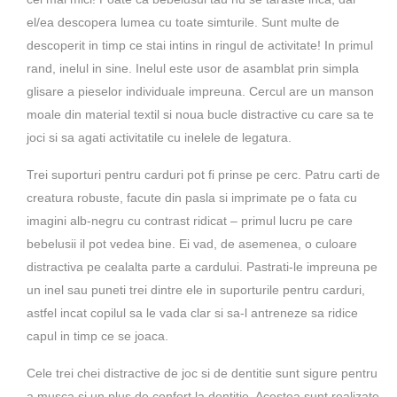
169.00 lei.
el/ea descopera lumea cu toate simturile. Sunt multe de
descoperit in timp ce stai intins in ringul de activitate! In primul
rand, inelul in sine. Inelul este usor de asamblat prin simpla
glisare a pieselor individuale impreuna. Cercul are un manson
moale din material textil si noua bucle distractive cu care sa te
joci si sa agati activitatile cu inelele de legatura.
Trei suporturi pentru carduri pot fi prinse pe cerc. Patru carti de
creatura robuste, facute din pasla si imprimate pe o fata cu
imagini alb-negru cu contrast ridicat – primul lucru pe care
bebelusii il pot vedea bine. Ei vad, de asemenea, o culoare
distractiva pe cealalta parte a cardului. Pastrati-le impreuna pe
un inel sau puneti trei dintre ele in suporturile pentru carduri,
astfel incat copilul sa le vada clar si sa-l antreneze sa ridice
capul in timp ce se joaca.
Cele trei chei distractive de joc si de dentitie sunt sigure pentru
a musca si un plus de confort la dentitie. Acestea sunt realizate