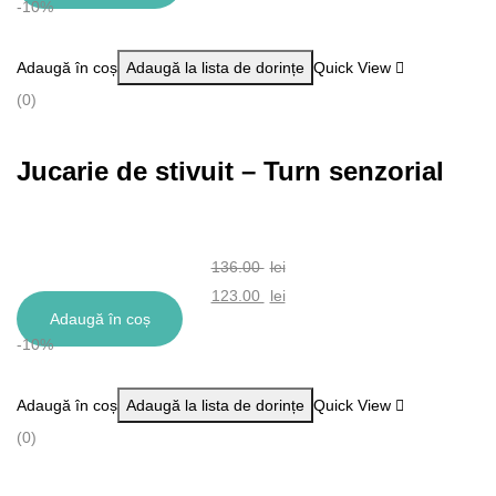
-10%
a
curent
fost:
este:
Adaugă în coș
Adaugă la lista de dorințe
Quick View
126.00 lei.
113.00 lei.
(0)
Jucarie de stivuit – Turn senzorial
136.00
lei
Prețul
123.00
lei
Adaugă în coș
inițial
Prețul
-10%
a
curent
fost:
este:
Adaugă în coș
Adaugă la lista de dorințe
Quick View
136.00 lei.
123.00 lei.
(0)