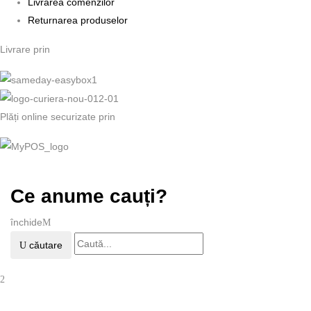
Livrarea comenzilor
Returnarea produselor
Livrare prin
Plăți online securizate prin
Ce anume cauți?
închide
căutare