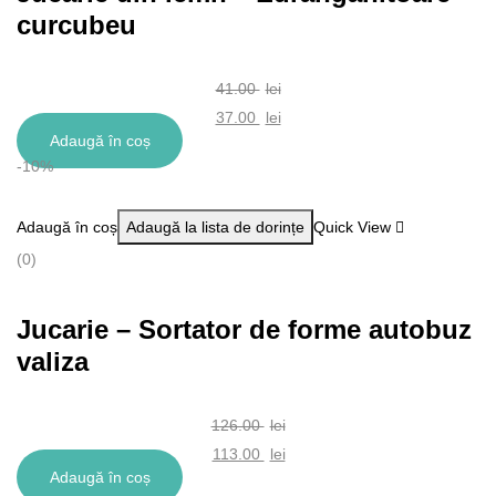
curcubeu
41.00
lei
Prețul
37.00
lei
Adaugă în coș
inițial
Prețul
-10%
a
curent
fost:
este:
Adaugă în coș
Adaugă la lista de dorințe
Quick View
41.00 lei.
37.00 lei.
(0)
Jucarie – Sortator de forme autobuz
valiza
126.00
lei
Prețul
113.00
lei
Adaugă în coș
inițial
Prețul