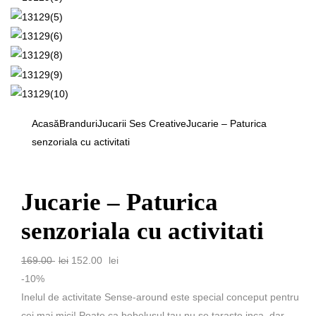
Acasă
Branduri
Jucarii Ses Creative
Jucarie – Paturica
senzoriala cu activitati
Jucarie – Paturica
senzoriala cu activitati
Prețul
Prețul
169.00
lei
152.00
lei
inițial
curent
-10%
a
este:
Inelul de activitate Sense-around este special conceput pentru
fost:
152.00 lei.
cei mai mici! Poate ca bebelusul tau nu se taraste inca, dar