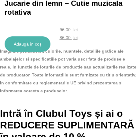
Jucarie din lemn – Cutie muzicala
rotativa
96.00
lei
Prețul
86.00
lei
Adaugă în coș
inițial
Prețul
Imaginile produselor, culorile, nuantele, detaliile grafice ale
a
curent
ambalajelor si specificatiile pot varia usor fata de produsele
fost:
este:
reale, in functie de loturile de productie sau actualizarile realizate
96.00 lei.
86.00 lei.
de producator. Toate informatiile sunt furnizate cu titlu orientativ,
in conformitate cu reglementarile UE privind prezentarea si
informarea corecta a produselor.
Intră în Clubul Toys și ai o
REDUCERE SUPLIMENTARĂ
în valoare de 10 %