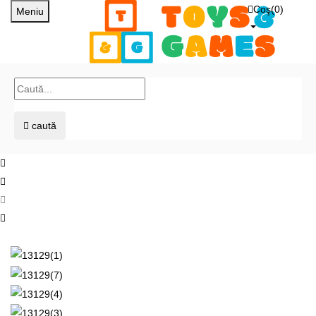
Coş(
0
)
Meniu
caută