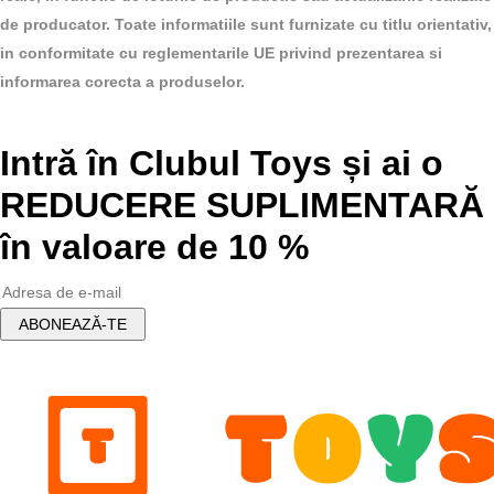
56.00 lei.
50.00 lei.
de producator. Toate informatiile sunt furnizate cu titlu orientativ,
in conformitate cu reglementarile UE privind prezentarea si
informarea corecta a produselor.
Intră în Clubul Toys și ai o
REDUCERE SUPLIMENTARĂ
în valoare de 10 %