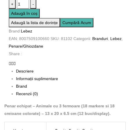
Cantitate
+
-
Penar
Adaugă în coș
echipat
Adaugă la lista de dorințe
Cumpără Acum
-
Brand:
Lebez
Animale
EAN:
8007509100660
SKU:
81102
Categorii:
Branduri
,
Lebez
,
cu
Penare/Ghiozdane
3
Share :
fermoare
(18
markere
Descriere
si
Informații suplimentare
18
Brand
creioane
Recenzii (0)
colorate)
Penar echipat – Animale cu 3 fermoare (18 markere si 18
-
creioane colorate) – 13 x 20 x 6.5 cm (12 buc/display).
13
x