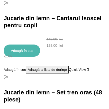
(0)
Jucarie din lemn – Cantarul Isoscel
pentru copii
142.00
lei
Prețul
128.00
lei
Adaugă în coș
inițial
Prețul
-10%
a
curent
fost:
este:
Adaugă în coș
Adaugă la lista de dorințe
Quick View
142.00 lei.
128.00 lei.
(0)
Jucarie din lemn – Set tren oras (48
piese)