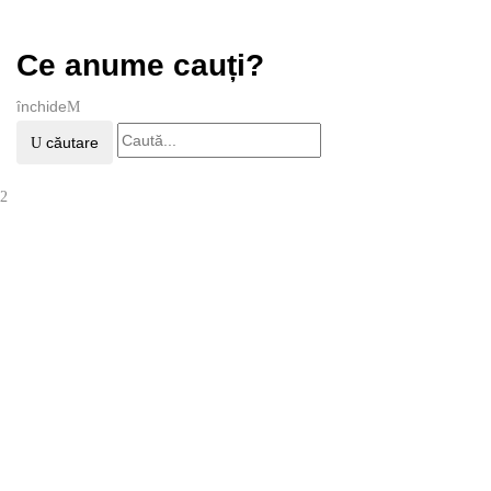
Ce anume cauți?
închide
căutare