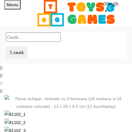
Coş(
0
)
Meniu
caută