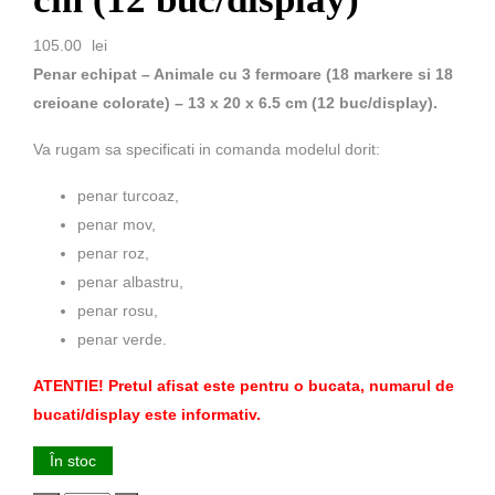
105.00
lei
Penar echipat – Animale cu 3 fermoare (18 markere si 18
creioane colorate) – 13 x 20 x 6.5 cm (12 buc/display).
Va rugam sa specificati in comanda modelul dorit:
penar turcoaz,
penar mov,
penar roz,
penar albastru,
penar rosu,
penar verde.
ATENTIE! Pretul afisat este pentru o bucata, numarul de
bucati/display este informativ.
În stoc