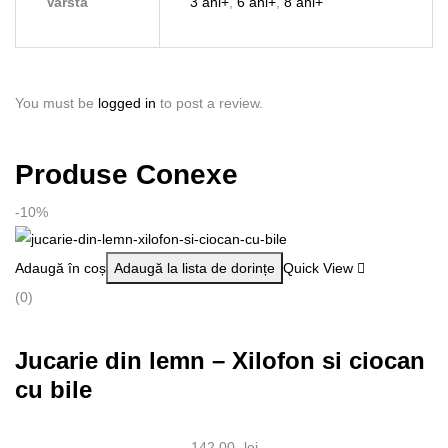
Varsta
3 ani+
,
6 ani+
,
8 ani+
20
x
6.5
cm
You must be
logged in
to post a review.
(12
buc/display)
Produse Conexe
-10%
Adaugă în coș
Adaugă la lista de dorințe
Quick View
(0)
Jucarie din lemn – Xilofon si ciocan
cu bile
142.00
lei