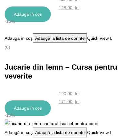
Prețul
128.00
lei
Adaugă în coș
inițial
Prețul
-10%
a
curent
fost:
este:
Adaugă în coș
Adaugă la lista de dorințe
Quick View
142.00 lei.
128.00 lei.
(0)
Jucarie din lemn – Cursa pentru
veverite
190.00
lei
Prețul
171.00
lei
Adaugă în coș
inițial
Prețul
-10%
a
curent
fost:
este:
Adaugă în coș
Adaugă la lista de dorințe
Quick View
190.00 lei.
171.00 lei.