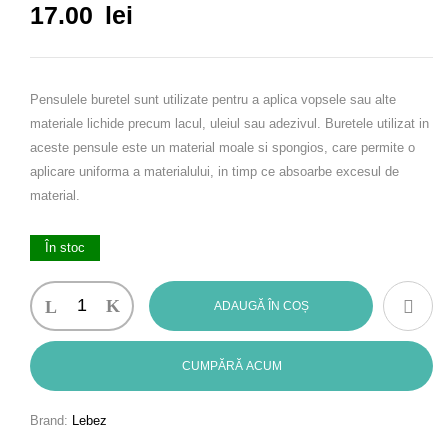
17.00
lei
Pensulele buretel sunt utilizate pentru a aplica vopsele sau alte
materiale lichide precum lacul, uleiul sau adezivul. Buretele utilizat in
aceste pensule este un material moale si spongios, care permite o
aplicare uniforma a materialului, in timp ce absoarbe excesul de
material.
În stoc
Cantitate
ADAUGĂ ÎN COȘ
Pensula,
set
5
CUMPĂRĂ ACUM
buretei
(blister)
Brand:
Lebez