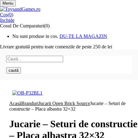
Meniu
Coş(
0
)
Inchide
Cosul De Cumparaturi(0)
Nu sunt produse in cos.
DU-TE LA MAGAZIN
Livrare gratuită pentru toate
comenzile de peste 250 de lei
caută
Acasă
Branduri
Jucarii Open Brick Source
Jucarie – Seturi de
constructie – Placa albastra 32×32
Jucarie – Seturi de constructie
– Placa albastra 32×32