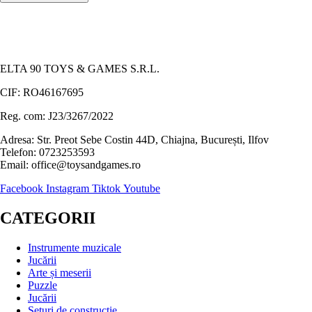
ELTA 90 TOYS & GAMES S.R.L.
CIF: RO46167695
Reg. com: J23/3267/2022
Adresa: Str. Preot Sebe Costin 44D, Chiajna, București, Ilfov
Telefon: 0723253593
Email: office@toysandgames.ro
Facebook
Instagram
Tiktok
Youtube
CATEGORII
Instrumente muzicale
Jucării
Arte și meserii
Puzzle
Jucării
Seturi de construcție