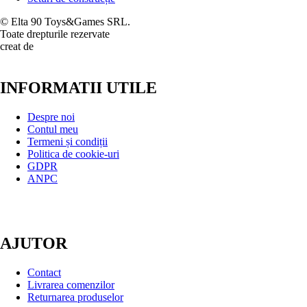
© Elta 90 Toys&Games SRL.
Toate drepturile rezervate
creat de
INFORMATII UTILE
Despre noi
Contul meu
Termeni și condiții
Politica de cookie-uri
GDPR
ANPC
AJUTOR
Contact
Livrarea comenzilor
Returnarea produselor