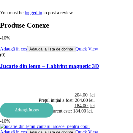
You must be
logged in
to post a review.
Produse Conexe
-10%
Adaugă în coș
Quick View
Adaugă la lista de dorințe
(0)
Jucarie din lemn – Labirint magnetic 3D
204.00
lei
Prețul inițial a fost: 204.00 lei.
184.00
lei
Adaugă în coș
Prețul curent este: 184.00 lei.
-10%
Adaugă în coș
Quick View
Adaugă la lista de dorințe