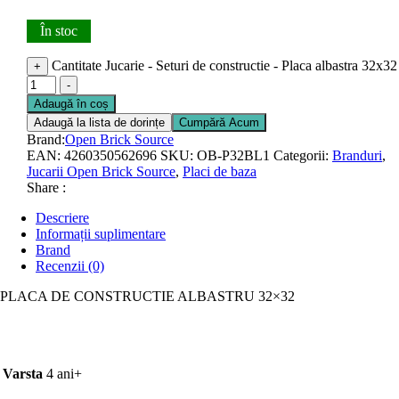
În stoc
Cantitate Jucarie - Seturi de constructie - Placa albastra 32x32
+
-
Adaugă în coș
Adaugă la lista de dorințe
Cumpără Acum
Brand:
Open Brick Source
EAN:
4260350562696
SKU:
OB-P32BL1
Categorii:
Branduri
,
Jucarii Open Brick Source
,
Placi de baza
Share :
Descriere
Informații suplimentare
Brand
Recenzii (0)
PLACA DE CONSTRUCTIE ALBASTRU 32×32
Varsta
4 ani+