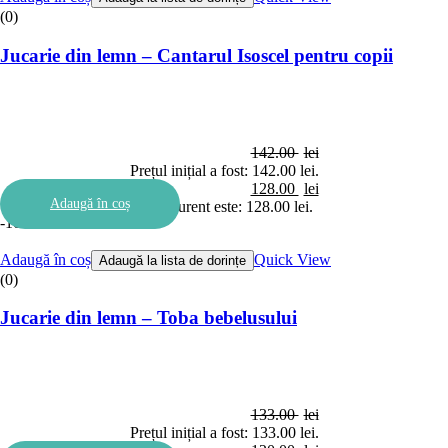
(0)
Jucarie din lemn – Cantarul Isoscel pentru copii
142.00
lei
Prețul inițial a fost: 142.00 lei.
128.00
lei
Adaugă în coș
Prețul curent este: 128.00 lei.
-10%
Adaugă în coș
Quick View
Adaugă la lista de dorințe
(0)
Jucarie din lemn – Toba bebelusului
133.00
lei
Prețul inițial a fost: 133.00 lei.