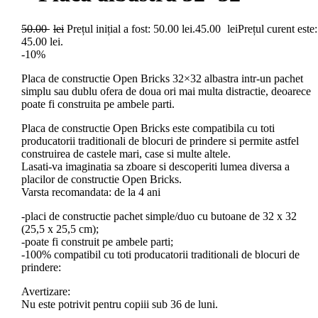
50.00
lei
Prețul inițial a fost: 50.00 lei.
45.00
lei
Prețul curent este:
45.00 lei.
-10%
Placa de constructie Open Bricks 32×32 albastra intr-un pachet
simplu sau dublu ofera de doua ori mai multa distractie, deoarece
poate fi construita pe ambele parti.
Placa de constructie Open Bricks este compatibila cu toti
producatorii traditionali de blocuri de prindere si permite astfel
construirea de castele mari, case si multe altele.
Lasati-va imaginatia sa zboare si descoperiti lumea diversa a
placilor de constructie Open Bricks.
Varsta recomandata: de la 4 ani
-placi de constructie pachet simple/duo cu butoane de 32 x 32
(25,5 x 25,5 cm);
-poate fi construit pe ambele parti;
-100% compatibil cu toti producatorii traditionali de blocuri de
prindere:
Avertizare:
Nu este potrivit pentru copiii sub 36 de luni.