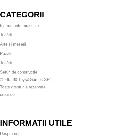
CATEGORII
Instrumente muzicale
Jucării
Arte și meserii
Puzzle
Jucării
Seturi de construcție
© Elta 90 Toys&Games SRL.
Toate drepturile rezervate
creat de
INFORMATII UTILE
Despre noi