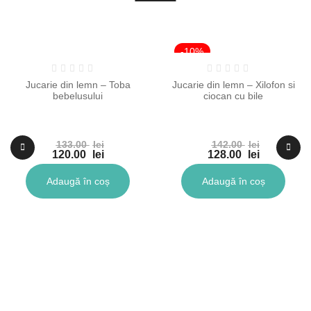
-10%
-10%
Jucarie din lemn – Toba
Jucarie din lemn – Xilofon si
bebelusului
ciocan cu bile
133.00
lei
142.00
lei
Prețul
Prețul
120.00
lei
128.00
lei
inițial
Prețul
inițial
Prețul
a
curent
a
curent
Adaugă în coș
Adaugă în coș
fost:
este:
fost:
este:
133.00 lei.
120.00 lei.
142.00 lei.
128.00 lei.