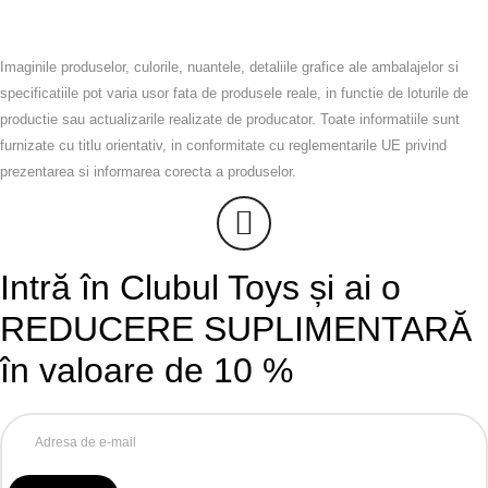
Imaginile produselor, culorile, nuantele, detaliile grafice ale ambalajelor si
specificatiile pot varia usor fata de produsele reale, in functie de loturile de
productie sau actualizarile realizate de producator. Toate informatiile sunt
furnizate cu titlu orientativ, in conformitate cu reglementarile UE privind
prezentarea si informarea corecta a produselor.
Intră în Clubul Toys și ai o
REDUCERE SUPLIMENTARĂ
în valoare de 10 %