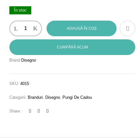
În stoc
Cantitate
ADAUGĂ ÎN COȘ
Punga
cadou
din
CUMPĂRĂ ACUM
hartie
Brand:
Disegno
-
Flower
Power
SKU:
4015
(XL
-
Categorii:
Branduri
,
Disegno
,
Pungi De Cadou
27
x
Share :
42cm)