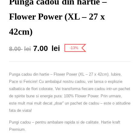
Punga cadou din hartie –
Flower Power (XL – 27 x
42cm)
Prețul
Prețul
7.00
lei
8.00
lei
-13%
inițial
curent
a
este:
fost:
7.00 lei.
Punga cadou din hartie – Flower Power (XL – 27 x 42cm).
Iubire,
8.00 lei.
Pace si Fericire! Cu ambalajul nostru cadou, vei lansa o explozie
salbatica de flori colorate. Vei transforma fiecare cadou intr-un pachet
de spirite bune si energie pura: 100% Flower Power. Prin urmare,
este mult mai mult decat „doar” un pachet de cadou – este o atitudine
fata de viata!
Pungi cadou – pentru ambalare rapida si de calitate. Hartie kraft
Premium.