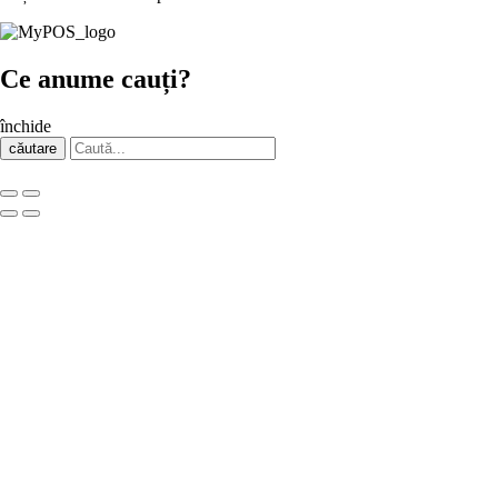
Ce anume cauți?
închide
căutare