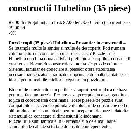
constructii Hubelino (35 piese)
87.00
lei
Prețul inițial a fost: 87.00 lei.
79.00
lei
Prețul curent este:
79.00 lei.
-9%
Puzzle copii (35 piese) Hubelino – Pe santier in constructii
–
Se intampla multe la santier si multe de descoperit. Poti numara
cati muncitori in constructii construiesc casa? Puzzle-urile
Hubelino combina doua activitati preferate ale copiilor: constructii
creative cu blocuri de constructie si motive de puzzle colorate.
Sistemul familiar de conectare al pieselor ofera stabilitatea
necesara, iar senzatia caramizilor imprimate de inalta calitate este
ideala pentru mainile micilor incepatori cu puzzle-uri.
Blocuri de constructie compatibile si suport pentru placa de baza
pentru a face un puzzle. Promoveaza perceptia jucausa, gandirea
logica si coordonarea ochi-mana. Toate piesele de puzzle sunt
compatibile cu sistemele populare de blocuri de constructie de la
alti producatori si sunt ideale pentru incepatorii de puzzle datorita
sistemului de conectare si dimensiunii la indemana.
Puzzle-urile sunt fabricate in Germania sub cele mai inalte
standarde de calitate si testate de institute independente.