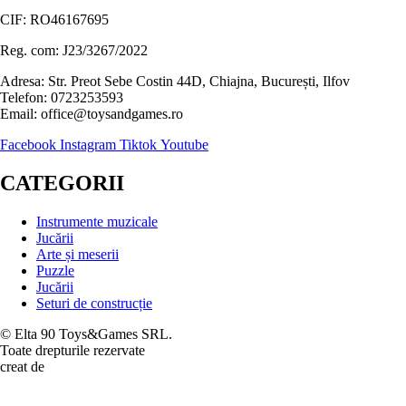
CIF: RO46167695
Reg. com: J23/3267/2022
Adresa: Str. Preot Sebe Costin 44D, Chiajna, București, Ilfov
Telefon: 0723253593
Email: office@toysandgames.ro
Facebook
Instagram
Tiktok
Youtube
CATEGORII
Instrumente muzicale
Jucării
Arte și meserii
Puzzle
Jucării
Seturi de construcție
© Elta 90 Toys&Games SRL.
Toate drepturile rezervate
creat de