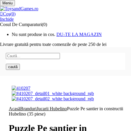
Meniu
Coş(
0
)
Inchide
Cosul De Cumparaturi(0)
Nu sunt produse in cos.
DU-TE LA MAGAZIN
Livrare gratuită pentru toate
comenzile de peste 250 de lei
caută
Acasă
Branduri
Jucarii Hubelino
Puzzle Pe santier in constructii
Hubelino (35 piese)
Puzzle Pe santier in