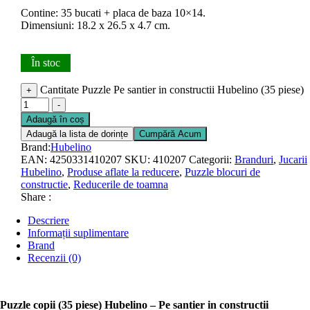
Contine: 35 bucati + placa de baza 10×14.
Dimensiuni: 18.2 x 26.5 x 4.7 cm.
În stoc
Cantitate Puzzle Pe santier in constructii Hubelino (35 piese)
+
-
Adaugă în coș
Adaugă la lista de dorințe
Cumpără Acum
Brand:
Hubelino
EAN:
4250331410207
SKU:
410207
Categorii:
Branduri
,
Jucarii
Hubelino
,
Produse aflate la reducere
,
Puzzle blocuri de
constructie
,
Reducerile de toamna
Share :
Descriere
Informații suplimentare
Brand
Recenzii (0)
Puzzle copii (35 piese) Hubelino – Pe santier in constructii