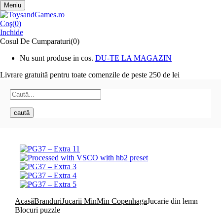
Meniu
Coş(
0
)
Inchide
Cosul De Cumparaturi(0)
Nu sunt produse in cos.
DU-TE LA MAGAZIN
Livrare gratuită pentru toate
comenzile de peste 250 de lei
caută
Acasă
Branduri
Jucarii MinMin Copenhaga
Jucarie din lemn –
Blocuri puzzle