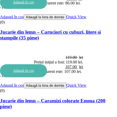
Adaugă în coș
Prețul curent este: 86.00 lei.
-10%
Adaugă în coș
Quick View
Adaugă la lista de dorințe
(0)
Jucarie din lemn – Caruciori cu cuburi, litere si
stampile (35 piese)
119.00
lei
Prețul inițial a fost: 119.00 lei.
107.00
lei
Adaugă în coș
Prețul curent este: 107.00 lei.
-11%
Adaugă în coș
Quick View
Adaugă la lista de dorințe
(0)
Jucarie din lemn – Caramizi colorate Emma (200
piese)