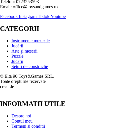
Telefon: 0723253593
Email: office@toysandgames.ro
Facebook
Instagram
Tiktok
Youtube
CATEGORII
Instrumente muzicale
Jucării
Arte și meserii
Puzzle
Jucării
Seturi de construcție
© Elta 90 Toys&Games SRL.
Toate drepturile rezervate
creat de
INFORMATII UTILE
Despre noi
Contul meu
Termeni și condiții