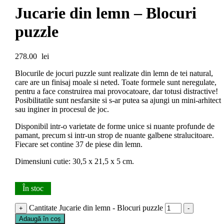
Jucarie din lemn – Blocuri
puzzle
278.00
lei
Blocurile de jocuri puzzle sunt realizate din lemn de tei natural,
care are un finisaj moale si neted. Toate formele sunt neregulate,
pentru a face construirea mai provocatoare, dar totusi distractive!
Posibilitatile sunt nesfarsite si s-ar putea sa ajungi un mini-arhitect
sau inginer in procesul de joc.
Disponibil intr-o varietate de forme unice si nuante profunde de
pamant, precum si intr-un strop de nuante galbene stralucitoare.
Fiecare set contine 37 de piese din lemn.
Dimensiuni cutie: 30,5 x 21,5 x 5 cm.
În stoc
Cantitate Jucarie din lemn - Blocuri puzzle
+
-
Adaugă în coș