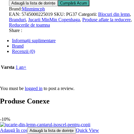
Adaugă la lista de dorințe
Cumpără Acum
Brand:
Minmimcph
EAN:
5745000225019
SKU:
PG37
Categorii:
Blocuri din lemn
,
Branduri
,
Jucarii MinMin Copenhaga
,
Produse aflate la reducere
,
Reducerile de toamna
Share :
Informații suplimentare
Brand
Recenzii (0)
Varsta
1 an+
You must be
logged in
to post a review.
Produse Conexe
-10%
Adaugă în coș
Quick View
Adaugă la lista de dorințe