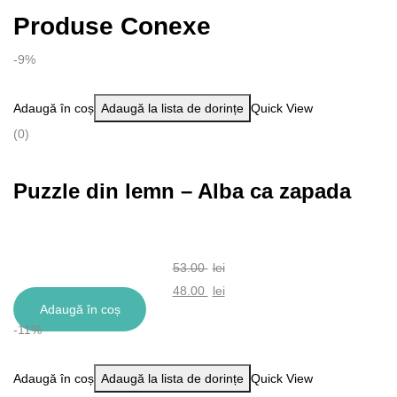
Produse Conexe
-9%
Adaugă în coș
Adaugă la lista de dorințe
Quick View
(0)
Puzzle din lemn – Alba ca zapada
53.00
lei
Prețul
48.00
lei
Adaugă în coș
inițial
Prețul
-11%
a
curent
fost:
este:
Adaugă în coș
Adaugă la lista de dorințe
Quick View
53.00 lei.
48.00 lei.