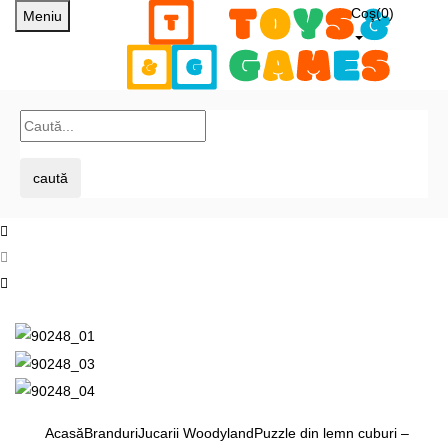
Coş(
0
)
Meniu
caută
Acasă
Branduri
Jucarii Woodyland
Puzzle din lemn cuburi –