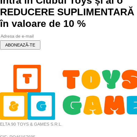
Intră în Clubul Toys și ai o
REDUCERE SUPLIMENTARĂ
în valoare de 10 %
ELTA 90 TOYS & GAMES S.R.L.
CIF: RO46167695