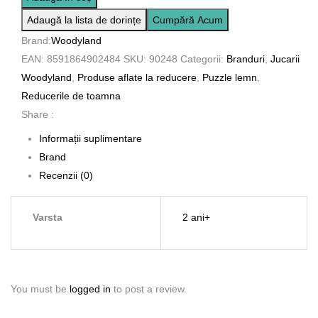
din
Adaugă la lista de dorințe
Cumpără Acum
lemn
Brand:
Woodyland
cuburi
EAN:
8591864902484
SKU:
90248
Categorii:
Branduri
,
Jucarii
-
Woodyland
,
Produse aflate la reducere
,
Puzzle lemn
,
Ferma
Reducerile de toamna
3
Share :
x
4
Informații suplimentare
Brand
Recenzii (0)
Varsta
2 ani+
You must be
logged in
to post a review.