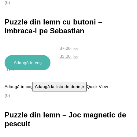
(0)
Puzzle din lemn cu butoni –
Imbraca-l pe Sebastian
37.00
lei
Prețul
33.00
lei
Adaugă în coș
inițial
Prețul
-11%
a
curent
fost:
este:
Adaugă în coș
Adaugă la lista de dorințe
Quick View
37.00 lei.
33.00 lei.
(0)
Puzzle din lemn – Joc magnetic de
pescuit