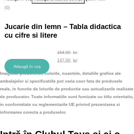
(0)
Jucarie din lemn – Tabla didactica
cu cifre si litere
164.00
lei
Prețul
147.00
lei
Adaugă în coș
inițial
Prețul
Imaginile produselor, culorile, nuantele, detaliile grafice ale
a
curent
ambalajelor si specificatiile pot varia usor fata de produsele
fost:
este:
reale, in functie de loturile de productie sau actualizarile realizate
164.00 lei.
147.00 lei.
de producator. Toate informatiile sunt furnizate cu titlu orientativ,
in conformitate cu reglementarile UE privind prezentarea si
informarea corecta a produselor.