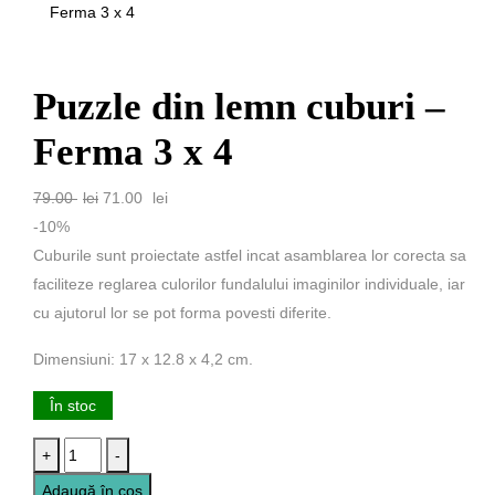
Ferma 3 x 4
Puzzle din lemn cuburi –
Ferma 3 x 4
Prețul
Prețul
79.00
lei
71.00
lei
inițial
curent
-10%
a
este:
Cuburile sunt proiectate astfel incat asamblarea lor corecta sa
fost:
71.00 lei.
faciliteze reglarea culorilor fundalului imaginilor individuale, iar
79.00 lei.
cu ajutorul lor se pot forma povesti diferite.
Dimensiuni: 17 x 12.8 x 4,2 cm.
În stoc
Cantitate
+
-
Puzzle
Adaugă în coș