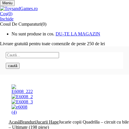
Meniu
Coş(
0
)
Inchide
Cosul De Cumparaturi(0)
Nu sunt produse in cos.
DU-TE LA MAGAZIN
Livrare gratuită pentru toate
comenzile de peste 250 de lei
caută
Acasă
Branduri
Jucarii Hape
Jucarie copii Quadrilla – circuit cu bile
– Ultimate (198 piese)