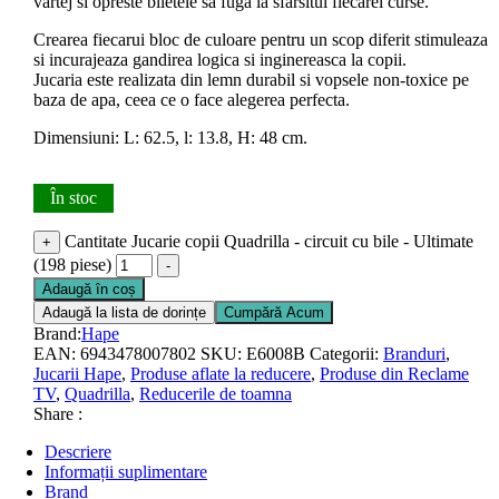
vartej si opreste biletele sa fuga la sfarsitul fiecarei curse.
Crearea fiecarui bloc de culoare pentru un scop diferit stimuleaza
si incurajeaza gandirea logica si inginereasca la copii.
Jucaria este realizata din lemn durabil si vopsele non-toxice pe
baza de apa, ceea ce o face alegerea perfecta.
Dimensiuni: L: 62.5, l: 13.8, H: 48 cm.
În stoc
Cantitate Jucarie copii Quadrilla - circuit cu bile - Ultimate
+
(198 piese)
-
Adaugă în coș
Adaugă la lista de dorințe
Cumpără Acum
Brand:
Hape
EAN:
6943478007802
SKU:
E6008B
Categorii:
Branduri
,
Jucarii Hape
,
Produse aflate la reducere
,
Produse din Reclame
TV
,
Quadrilla
,
Reducerile de toamna
Share :
Descriere
Informații suplimentare
Brand