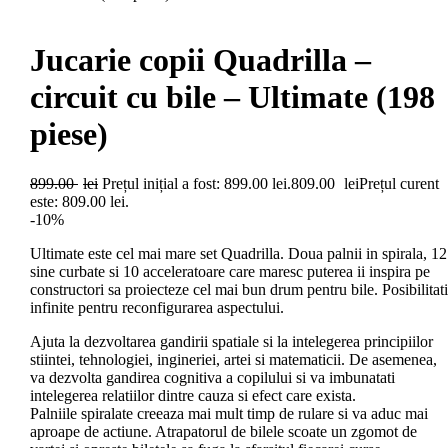
Jucarie copii Quadrilla –
circuit cu bile – Ultimate (198
piese)
899.00
lei
Prețul inițial a fost: 899.00 lei.
809.00
lei
Prețul curent
este: 809.00 lei.
-10%
Ultimate este cel mai mare set Quadrilla. Doua palnii in spirala, 12
sine curbate si 10 acceleratoare care maresc puterea ii inspira pe
constructori sa proiecteze cel mai bun drum pentru bile. Posibilitati
infinite pentru reconfigurarea aspectului.
Ajuta la dezvoltarea gandirii spatiale si la intelegerea principiilor
stiintei, tehnologiei, ingineriei, artei si matematicii. De asemenea,
va dezvolta gandirea cognitiva a copilului si va imbunatati
intelegerea relatiilor dintre cauza si efect care exista.
Palniile spiralate creeaza mai mult timp de rulare si va aduc mai
aproape de actiune. Atrapatorul de bilele scoate un zgomot de