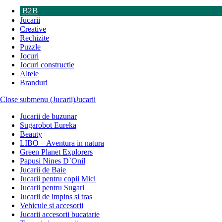
B2B
Jucarii
Creative
Rechizite
Puzzle
Jocuri
Jocuri constructie
Altele
Branduri
Close submenu (Jucarii)
Jucarii
Jucarii de buzunar
Sugarobot Eureka
Beauty
LIBO – Aventura in natura
Green Planet Explorers
Papusi Nines D`Onil
Jucarii de Baie
Jucarii pentru copii Mici
Jucarii pentru Sugari
Jucarii de impins si tras
Vehicule si accesorii
Jucarii accesorii bucatarie