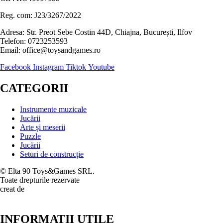
Reg. com: J23/3267/2022
Adresa: Str. Preot Sebe Costin 44D, Chiajna, București, Ilfov
Telefon: 0723253593
Email: office@toysandgames.ro
Facebook
Instagram
Tiktok
Youtube
CATEGORII
Instrumente muzicale
Jucării
Arte și meserii
Puzzle
Jucării
Seturi de construcție
© Elta 90 Toys&Games SRL.
Toate drepturile rezervate
creat de
INFORMATII UTILE