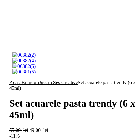
Acasă
Branduri
Jucarii Ses Creative
Set acuarele pasta trendy (6 x
45ml)
Set acuarele pasta trendy (6 x
45ml)
Prețul
Prețul
55.00
lei
49.00
lei
inițial
curent
-11%