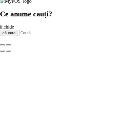
Ce anume cauți?
închide
căutare