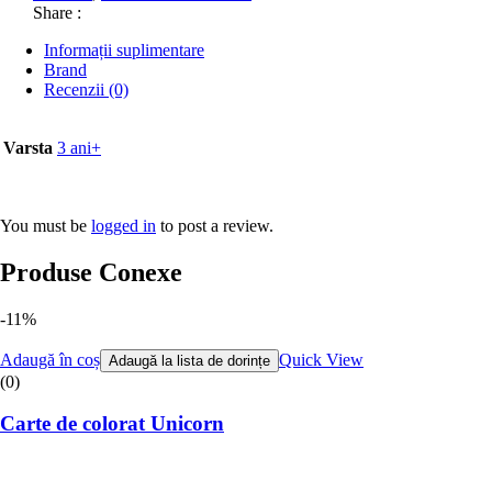
45ml)
Share :
Informații suplimentare
Brand
Recenzii (0)
Varsta
3 ani+
You must be
logged in
to post a review.
Produse Conexe
-11%
Adaugă în coș
Quick View
Adaugă la lista de dorințe
(0)
Carte de colorat Unicorn