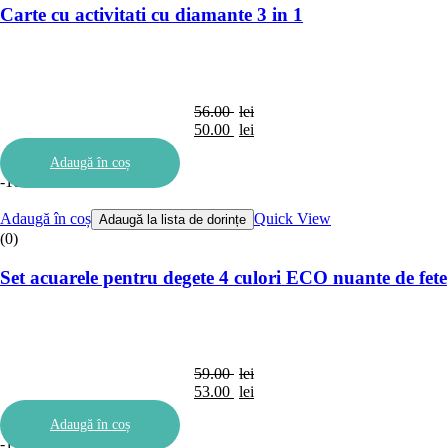
Carte cu activitati cu diamante 3 in 1
56.00
lei
Prețul
50.00
lei
inițial
Prețul
Adaugă în coș
a
curent
-10%
fost:
este:
56.00 lei.
50.00 lei.
Adaugă în coș
Quick View
Adaugă la lista de dorințe
(0)
Set acuarele pentru degete 4 culori ECO nuante de fete
59.00
lei
Prețul
53.00
lei
inițial
Prețul
Adaugă în coș
a
curent
-11%
fost:
este: