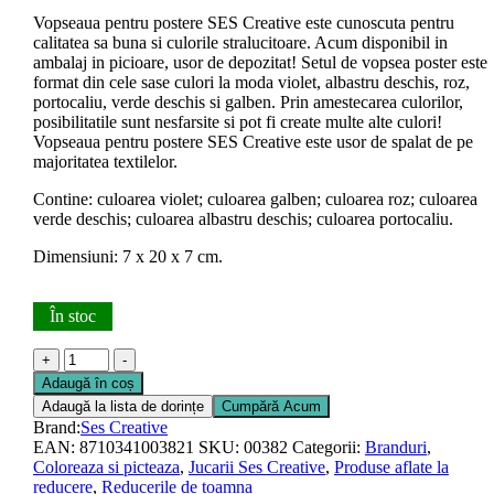
a
este:
Vopseaua pentru postere SES Creative este cunoscuta pentru
fost:
49.00 lei.
calitatea sa buna si culorile stralucitoare. Acum disponibil in
55.00 lei.
ambalaj in picioare, usor de depozitat! Setul de vopsea poster este
format din cele sase culori la moda violet, albastru deschis, roz,
portocaliu, verde deschis si galben. Prin amestecarea culorilor,
posibilitatile sunt nesfarsite si pot fi create multe alte culori!
Vopseaua pentru postere SES Creative este usor de spalat de pe
majoritatea textilelor.
Contine: culoarea violet; culoarea galben; culoarea roz; culoarea
verde deschis; culoarea albastru deschis; culoarea portocaliu.
Dimensiuni: 7 x 20 x 7 cm.
În stoc
Cantitate
+
-
Set
Adaugă în coș
acuarele
Adaugă la lista de dorințe
Cumpără Acum
pasta
Brand:
Ses Creative
trendy
EAN:
8710341003821
SKU:
00382
Categorii:
Branduri
,
(6
Coloreaza si picteaza
,
Jucarii Ses Creative
,
Produse aflate la
x
reducere
,
Reducerile de toamna