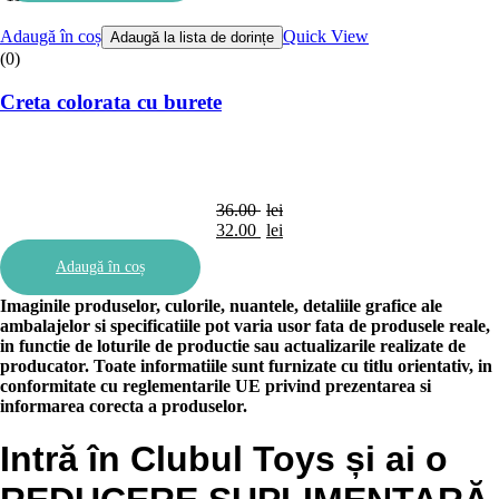
59.00 lei.
53.00 lei.
Adaugă în coș
Quick View
Adaugă la lista de dorințe
(0)
Creta colorata cu burete
36.00
lei
Prețul
32.00
lei
inițial
Prețul
Adaugă în coș
a
curent
fost:
este:
Imaginile produselor, culorile, nuantele, detaliile grafice ale
36.00 lei.
32.00 lei.
ambalajelor si specificatiile pot varia usor fata de produsele reale,
in functie de loturile de productie sau actualizarile realizate de
producator. Toate informatiile sunt furnizate cu titlu orientativ, in
conformitate cu reglementarile UE privind prezentarea si
informarea corecta a produselor.
Intră în Clubul Toys și ai o