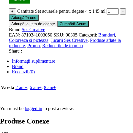
Cantitate Set acuarele pentru degete 4 x 145 ml
+
-
Adaugă în coș
Adaugă la lista de dorințe
Cumpără Acum
Brand:
Ses Creative
EAN:
8710341003050
SKU:
00305
Categorii:
Branduri
,
Coloreaza si picteaza
,
Jucarii Ses Creative
,
Produse aflate la
reducere
,
Promo
,
Reducerile de toamna
Share :
Informații suplimentare
Brand
Recenzii (0)
Varsta
2 ani+
,
6 ani+
,
8 ani+
You must be
logged in
to post a review.
Produse Conexe