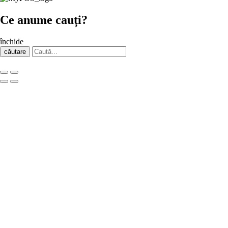
Ce anume cauți?
închide
căutare