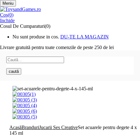
Meniu
Coş(
0
)
Inchide
Cosul De Cumparaturi(0)
Nu sunt produse in cos.
DU-TE LA MAGAZIN
Livrare gratuită pentru toate
comenzile de peste 250 de lei
caută
Acasă
Branduri
Jucarii Ses Creative
Set acuarele pentru degete 4 x
145 ml