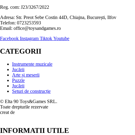
Reg. com: J23/3267/2022
Adresa: Str. Preot Sebe Costin 44D, Chiajna, București, Ilfov
Telefon: 0723253593
Email: office@toysandgames.ro
Facebook
Instagram
Tiktok
Youtube
CATEGORII
Instrumente muzicale
Jucării
Arte și meserii
Puzzle
Jucării
Seturi de construcție
© Elta 90 Toys&Games SRL.
Toate drepturile rezervate
creat de
INFORMATII UTILE