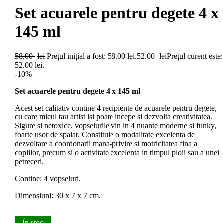
Set acuarele pentru degete 4 x
145 ml
58.00
lei
Prețul inițial a fost: 58.00 lei.
52.00
lei
Prețul curent este:
52.00 lei.
-10%
Set acuarele pentru degete 4 x 145 ml
Acest set calitativ contine 4 recipiente de acuarele pentru degete,
cu care micul tau artist isi poate incepe si dezvolta creativitatea.
Sigure si netoxice, vopselurile vin in 4 nuante moderne si funky,
foarte usor de spalat. Constituie o modalitate excelenta de
dezvoltare a coordonarii mana-privire si motricitatea fina a
copiilor, precum si o activitate excelenta in timpul ploii sau a unei
petreceri.
Contine: 4 vopseluri.
Dimensiuni: 30 x 7 x 7 cm.
În stoc