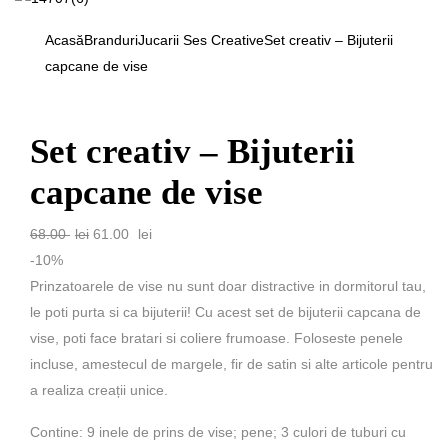
Acasă
Branduri
Jucarii Ses Creative
Set creativ – Bijuterii
capcane de vise
Set creativ – Bijuterii
capcane de vise
Prețul
Prețul
68.00
lei
61.00
lei
inițial
curent
-10%
a
este:
Prinzatoarele de vise nu sunt doar distractive in dormitorul tau,
fost:
61.00 lei.
le poti purta si ca bijuterii! Cu acest set de bijuterii capcana de
68.00 lei.
vise, poti face bratari si coliere frumoase. Foloseste penele
incluse, amestecul de margele, fir de satin si alte articole pentru
a realiza creații unice.
Contine: 9 inele de prins de vise; pene; 3 culori de tuburi cu