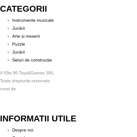
CATEGORII
Instrumente muzicale
Jucării
Arte și meserii
Puzzle
Jucării
Seturi de construcție
© Elta 90 Toys&Games SRL.
Toate drepturile rezervate
creat de
INFORMATII UTILE
Despre noi