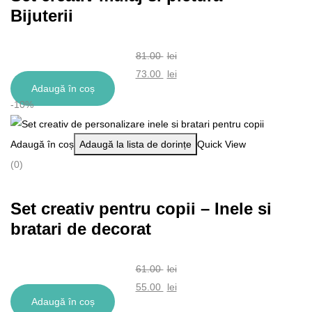
Bijuterii
81.00
lei
Prețul
73.00
lei
Adaugă în coș
inițial
Prețul
-10%
a
curent
fost:
este:
Adaugă în coș
Adaugă la lista de dorințe
Quick View
81.00 lei.
73.00 lei.
(0)
Set creativ pentru copii – Inele si
bratari de decorat
61.00
lei
Prețul
55.00
lei
Adaugă în coș
inițial
Prețul