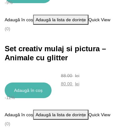
-9%
a
curent
fost:
este:
Adaugă în coș
Adaugă la lista de dorințe
Quick View
61.00 lei.
55.00 lei.
(0)
Set creativ mulaj si pictura –
Animale cu glitter
88.00
lei
Prețul
80.00
lei
Adaugă în coș
inițial
Prețul
-11%
a
curent
fost:
este:
Adaugă în coș
Adaugă la lista de dorințe
Quick View
88.00 lei.
80.00 lei.
(0)