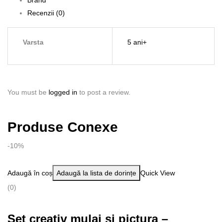
Recenzii (0)
Varsta
5 ani+
You must be
logged in
to post a review.
Produse Conexe
-10%
Adaugă în coș
Adaugă la lista de dorințe
Quick View
(0)
Set creativ mulaj si pictura –