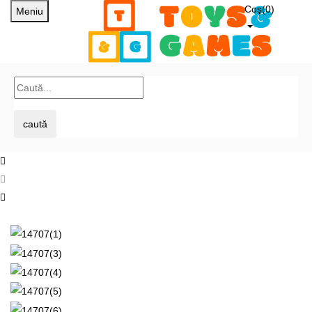
Coş(
0
)
Meniu
caută