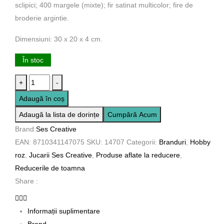
sclipici; 400 margele (mixte); fir satinat multicolor; fire de
broderie argintie.
Dimensiuni: 30 x 20 x 4 cm.
În stoc
Cantitate
+
-
Set
Adaugă în coș
creativ
Adaugă la lista de dorințe
Cumpără Acum
-
Brand:
Ses Creative
Bijuterii
EAN:
8710341147075
SKU:
14707
Categorii:
Branduri
,
Hobby
capcane
roz
,
Jucarii Ses Creative
,
Produse aflate la reducere
,
de
Reducerile de toamna
vise
Share :
Informații suplimentare
Brand