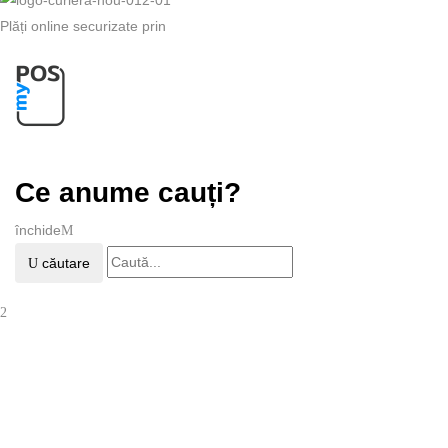
Plăți online securizate prin
Ce anume cauți?
închide
căutare