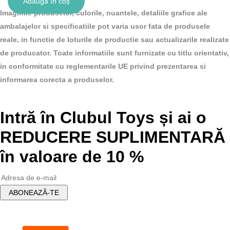
Adaugă în coș
inițial
Prețul
Imaginile produselor, culorile, nuantele, detaliile grafice ale
a
curent
ambalajelor si specificatiile pot varia usor fata de produsele
fost:
este:
reale, in functie de loturile de productie sau actualizarile realizate
78.00 lei.
70.00 lei.
de producator. Toate informatiile sunt furnizate cu titlu orientativ,
in conformitate cu reglementarile UE privind prezentarea si
informarea corecta a produselor.
Intră în Clubul Toys și ai o
REDUCERE SUPLIMENTARĂ
în valoare de 10 %