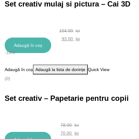
Set creativ mulaj si pictura – Cai 3D
104.00
lei
Prețul
93.00
lei
Adaugă în coș
inițial
Prețul
-10%
a
curent
fost:
este:
Adaugă în coș
Adaugă la lista de dorințe
Quick View
104.00 lei.
93.00 lei.
(0)
Set creativ – Papetarie pentru copii
78.00
lei
Prețul
70.00
lei