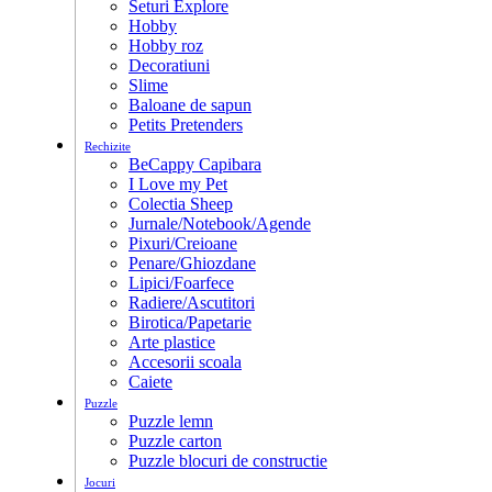
Seturi Explore
Hobby
Hobby roz
Decoratiuni
Slime
Baloane de sapun
Petits Pretenders
Rechizite
BeCappy Capibara
I Love my Pet
Colectia Sheep
Jurnale/Notebook/Agende
Pixuri/Creioane
Penare/Ghiozdane
Lipici/Foarfece
Radiere/Ascutitori
Birotica/Papetarie
Arte plastice
Accesorii scoala
Caiete
Puzzle
Puzzle lemn
Puzzle carton
Puzzle blocuri de constructie
Jocuri