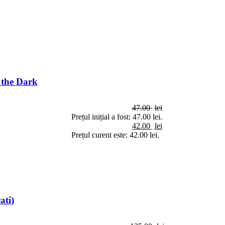
 the Dark
47.00
lei
Prețul inițial a fost: 47.00 lei.
42.00
lei
Prețul curent este: 42.00 lei.
ati)