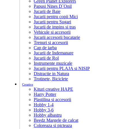
Green Planet Explorers
Papusi Nines D`Onil
Jucarii de Baie
Jucarii pentru copii Mici
Jucarii pentru Sugari
Jucarii de impins si tras
Vehicule si accesorii
Jucarii accesorii bucatarie
Trenuri si accesorii
Cap de iarba
Jucarii de Indemanare
Jucarii de Rol
Instrumente muzicale
Jucarii pentru PLAJA si NISIP
Distractie in Natura
Trotinete, Biciclete
Creative
Kituri creative HAPE
Harry Potter
Plastilina si accesorii
Hobby 1-4
Hobby 3-6
Hobby albastru
Beedz Margele de calcat
Coloreaza si picteaza