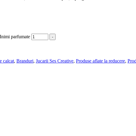
i Inimi parfumate
-
 calcat
,
Branduri
,
Jucarii Ses Creative
,
Produse aflate la reducere
,
Pro