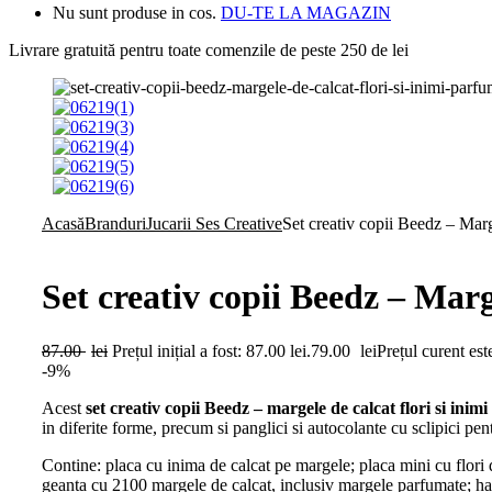
Nu sunt produse in cos.
DU-TE LA MAGAZIN
Livrare gratuită pentru toate
comenzile de peste 250 de lei
Acasă
Branduri
Jucarii Ses Creative
Set creativ copii Beedz – Marg
Set creativ copii Beedz – Marg
87.00
lei
Prețul inițial a fost: 87.00 lei.
79.00
lei
Prețul curent este
-9%
Acest
set creativ copii Beedz – margele de calcat flori si inim
in diferite forme, precum si panglici si autocolante cu sclipici pen
Contine: placa cu inima de calcat pe margele; placa mini cu flori 
geanta cu 2100 margele de calcat, inclusiv margele parfumate; harti