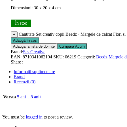
Dimensiuni: 30 x 20 x 4 cm.
În stoc
Cantitate Set creativ copii Beedz - Margele de calcat Flori s
+
Adaugă în coș
Adaugă la lista de dorințe
Cumpără Acum
Brand:
Ses Creative
EAN:
8710341062194
SKU:
06219
Categorii:
Beedz Margele de
Share :
Informații suplimentare
Brand
Recenzii (0)
Varsta
5 ani+
,
8 ani+
You must be
logged in
to post a review.