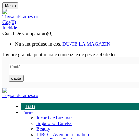
Meniu
Coş(
0
)
Inchide
Cosul De Cumparaturi(0)
Nu sunt produse in cos.
DU-TE LA MAGAZIN
Livrare gratuită pentru toate
comenzile de peste 250 de lei
caută
B2B
Jucarii
Jucarii de buzunar
Sugarobot Eureka
Beauty
LIBO – Aventura in natura