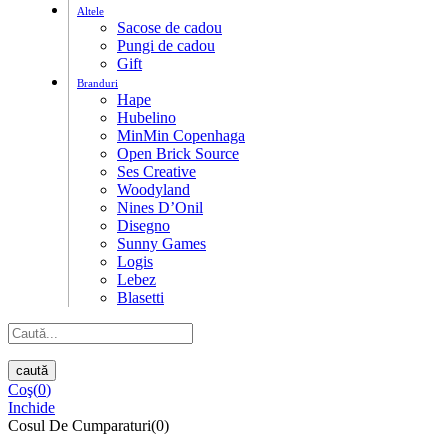
Altele
Sacose de cadou
Pungi de cadou
Gift
Branduri
Hape
Hubelino
MinMin Copenhaga
Open Brick Source
Ses Creative
Woodyland
Nines D’Onil
Disegno
Sunny Games
Logis
Lebez
Blasetti
caută
Coş(
0
)
Inchide
Cosul De Cumparaturi(0)