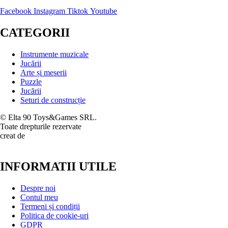
Facebook
Instagram
Tiktok
Youtube
CATEGORII
Instrumente muzicale
Jucării
Arte și meserii
Puzzle
Jucării
Seturi de construcție
© Elta 90 Toys&Games SRL.
Toate drepturile rezervate
creat de
INFORMATII UTILE
Despre noi
Contul meu
Termeni și condiții
Politica de cookie-uri
GDPR