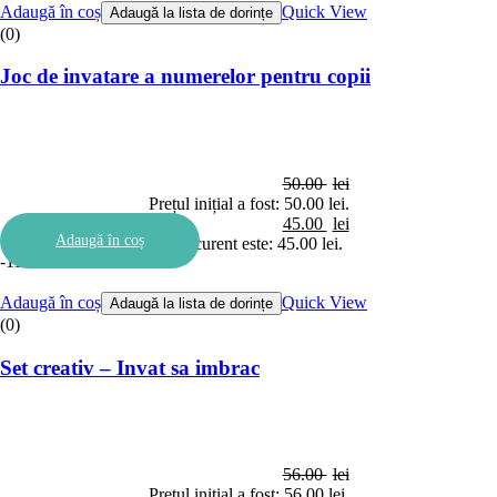
Adaugă în coș
Quick View
Adaugă la lista de dorințe
(0)
Joc de invatare a numerelor pentru copii
50.00
lei
Prețul inițial a fost: 50.00 lei.
45.00
lei
Adaugă în coș
Prețul curent este: 45.00 lei.
-11%
Adaugă în coș
Quick View
Adaugă la lista de dorințe
(0)
Set creativ – Invat sa imbrac
56.00
lei
Prețul inițial a fost: 56.00 lei.