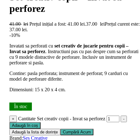
perforez
41.00
lei
Prețul inițial a fost: 41.00 lei.
37.00
lei
Prețul curent este:
37.00 lei.
-10%
Invatati sa perforati cu
set creativ de jucarie pentru copii –
Invat sa perforez
. Instructiuni pas cu pas despre cum sa perforati
cu 9 modele distractive de perforare. Inclusiv un instrument de
perforare si pasla.
Contine: pasla perforata; instrument de perforat; 9 carduri cu
model de perforare diferite.
Dimensiuni: 15 x 20 x 4 cm.
În stoc
Cantitate Set creativ copii - Invat sa perforez
+
-
Adaugă în coș
Adaugă la lista de dorințe
Cumpără Acum
Brand:
Ses Creative