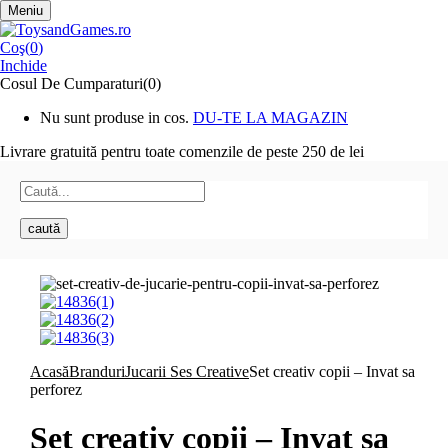
Meniu
Coş(
0
)
Inchide
Cosul De Cumparaturi(0)
Nu sunt produse in cos.
DU-TE LA MAGAZIN
Livrare gratuită pentru toate
comenzile de peste 250 de lei
caută
Acasă
Branduri
Jucarii Ses Creative
Set creativ copii – Invat sa
perforez
Set creativ copii – Invat sa