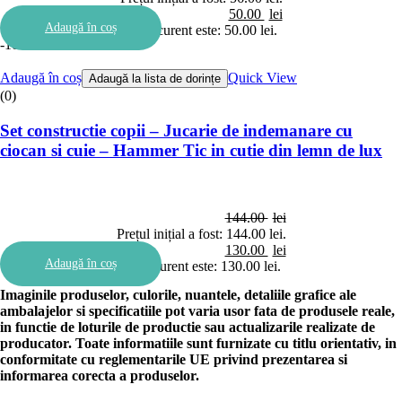
50.00
lei
Adaugă în coș
Prețul curent este: 50.00 lei.
-10%
Adaugă în coș
Quick View
Adaugă la lista de dorințe
(0)
Set constructie copii – Jucarie de indemanare cu
ciocan si cuie – Hammer Tic in cutie din lemn de lux
144.00
lei
Prețul inițial a fost: 144.00 lei.
130.00
lei
Adaugă în coș
Prețul curent este: 130.00 lei.
Imaginile produselor, culorile, nuantele, detaliile grafice ale
ambalajelor si specificatiile pot varia usor fata de produsele reale,
in functie de loturile de productie sau actualizarile realizate de
producator. Toate informatiile sunt furnizate cu titlu orientativ, in
conformitate cu reglementarile UE privind prezentarea si
informarea corecta a produselor.