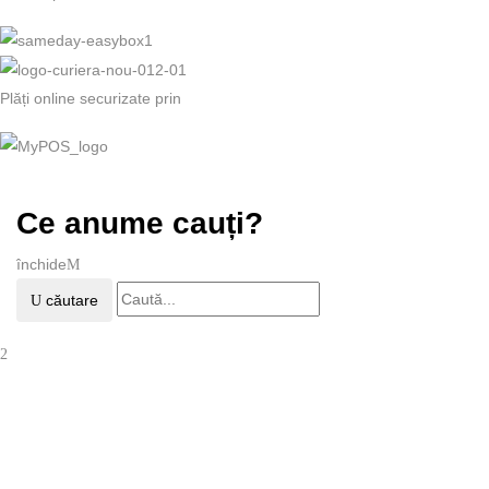
Plăți online securizate prin
Ce anume cauți?
închide
căutare