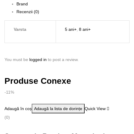
pentru
Brand
copii
Recenzii (0)
Varsta
5 ani+
,
8 ani+
You must be
logged in
to post a review.
Produse Conexe
-11%
Adaugă în coș
Adaugă la lista de dorințe
Quick View
(0)