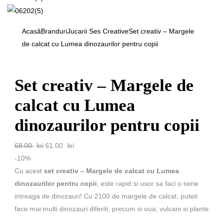
Acasă
Branduri
Jucarii Ses Creative
Set creativ – Margele
de calcat cu Lumea dinozaurilor pentru copii
Set creativ – Margele de
calcat cu Lumea
dinozaurilor pentru copii
Prețul
Prețul
68.00
lei
61.00
lei
inițial
curent
-10%
a
este:
Cu acest
set creativ – Margele de calcat cu Lumea
fost:
61.00 lei.
dinozaurilor pentru copii
, este rapid si usor sa faci o serie
68.00 lei.
intreaga de dinozauri! Cu 2100 de margele de calcat, puteti
face mai multi dinozauri diferiti, precum si oua, vulcani si plante.