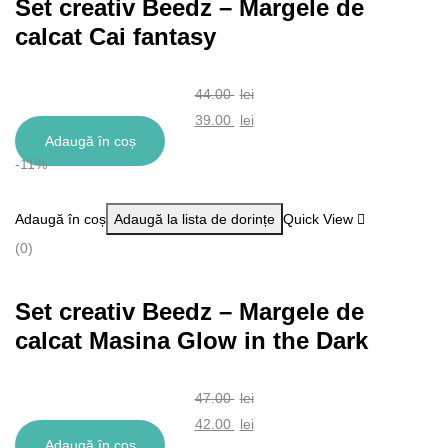
Set creativ Beedz – Margele de
calcat Cai fantasy
44.00
lei
Prețul
39.00
lei
Adaugă în coș
inițial
Prețul
-11%
a
curent
fost:
este:
Adaugă în coș
Adaugă la lista de dorințe
Quick View
44.00 lei.
39.00 lei.
(0)
Set creativ Beedz – Margele de
calcat Masina Glow in the Dark
47.00
lei
Prețul
42.00
lei
Adaugă în coș