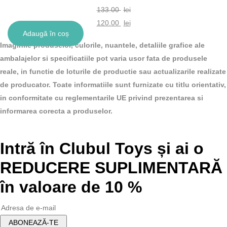
133.00
lei
Prețul
120.00
lei
Adaugă în coș
inițial
Prețul
Imaginile produselor, culorile, nuantele, detaliile grafice ale
a
curent
ambalajelor si specificatiile pot varia usor fata de produsele
fost:
este:
reale, in functie de loturile de productie sau actualizarile realizate
133.00 lei.
120.00 lei.
de producator. Toate informatiile sunt furnizate cu titlu orientativ,
in conformitate cu reglementarile UE privind prezentarea si
informarea corecta a produselor.
Intră în Clubul Toys și ai o
REDUCERE SUPLIMENTARĂ
în valoare de 10 %