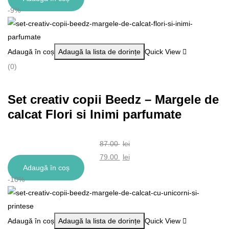
inițial
Prețul
-9%
a
curent
fost:
este:
47.00 lei.
42.00 lei.
Adaugă în coș
Adaugă la lista de dorințe
Quick View
(0)
Set creativ copii Beedz – Margele de
calcat Flori si Inimi parfumate
87.00
lei
Prețul
79.00
lei
Adaugă în coș
inițial
Prețul
-10%
a
curent
fost:
este:
87.00 lei.
79.00 lei.
Adaugă în coș
Adaugă la lista de dorințe
Quick View