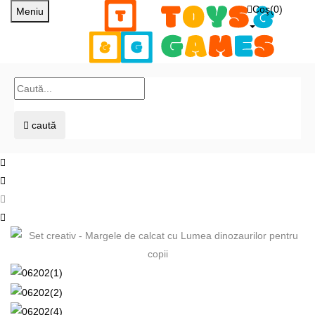
Coş(
0
)
Meniu
caută