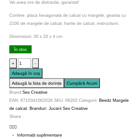
Vei avea ore de distractie, garantat!
Contine: placa hexagonala de calcat cu margele; geanta cu
2100 de margele de calcat; hartie de calcat; instructiuni.
Dimensiuni: 30 x 20 x 4 cm.
În stoc
Cantitate
+
-
Set
Adaugă în coș
creativ
Adaugă la lista de dorințe
Cumpără Acum
-
Brand:
Ses Creative
Margele
EAN:
8710341062026
SKU:
06202
Categorii:
Beedz Margele
de
de calcat
,
Branduri
,
Jucarii Ses Creative
calcat
Share :
cu
Lumea
dinozaurilor
Informații suplimentare