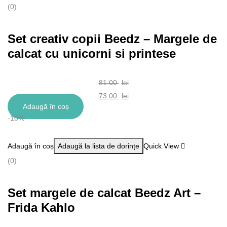
(0)
Set creativ copii Beedz – Margele de
calcat cu unicorni si printese
81.00
lei
Prețul
73.00
lei
Adaugă în coș
inițial
Prețul
-10%
a
curent
fost:
este:
Adaugă în coș
Adaugă la lista de dorințe
Quick View
81.00 lei.
73.00 lei.
(0)
Set margele de calcat Beedz Art –
Frida Kahlo