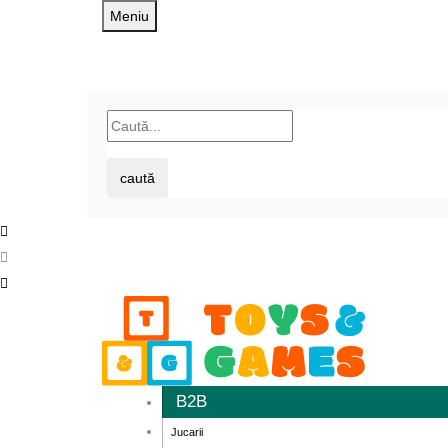
Meniu
caută
B2B
Jucarii