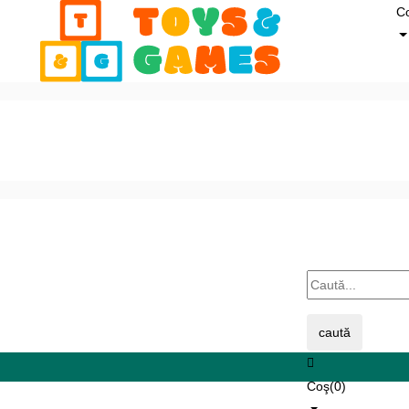
C
caută
Coş(
0
)