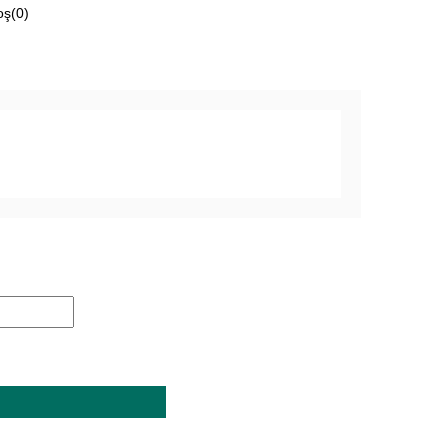
oş(
0
)