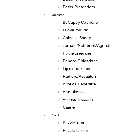
Petits Pretenders
Rechizite
BeCappy Capibara
I Love my Pet
Colectia Sheep
Jurnale/Notebook/Agende
Pixuri/Creioane
Penare/Ghiozdane
Lipici/Foarfece
Radiere/Ascutitori
Birotica/Papetarie
Arte plastice
Accesorii scoala
Caiete
Puzzle
Puzzle lemn
Puzzle carton