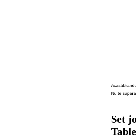
Acasă
Brandu
Nu te supara
Set j
Table