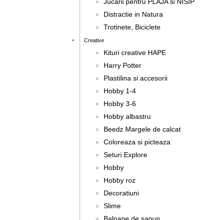
Jucarii pentru PLAJA si NISIP
Distractie in Natura
Trotinete, Biciclete
Creative
Kituri creative HAPE
Harry Potter
Plastilina si accesorii
Hobby 1-4
Hobby 3-6
Hobby albastru
Beedz Margele de calcat
Coloreaza si picteaza
Seturi Explore
Hobby
Hobby roz
Decoratiuni
Slime
Baloane de sapun