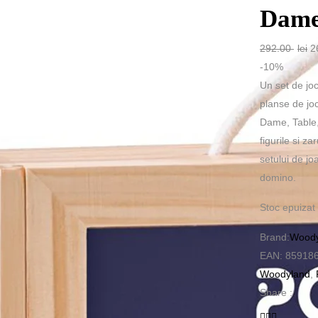
Dame
P
292.00
lei
2
in
-10%
a
Un set de joc
fo
planse de joc
29
Dame, Table,
figurile si z
setului de jo
domino.
Stoc epuizat
Brand:
Woody
EAN:
85918
Woodyland
,
Share :