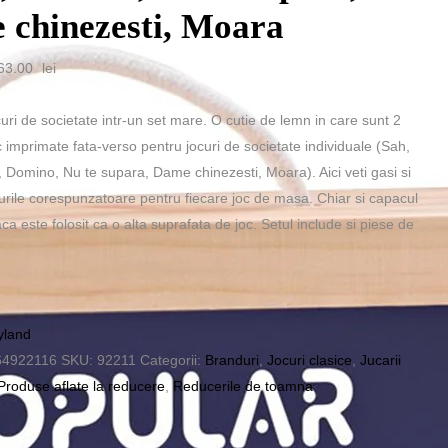
 chinezesti, Moara
rețul
Prețul
63.00
lei
ițial
curent
este:
uri de societate intr-un set mare. O cutie de lemn in care sunt 2
st:
263.00 lei.
 imprimate fata-verso pentru jocuri de societate individuale (Sah,
2.00 lei.
 Domino, Nu te supara, Dame chinezesti, Moara). Aici veti gasi si
arurile corespunzatoare pentru fiecare joc de masa. Chiar si capacul
aca este folosit ca o alta suprafata de joc. Setul include si piese de
land
64922116
SKU:
92211
Categorii:
Branduri
,
Jocuri clasice
,
Jucarii
Produse aflate la reducere
,
Reducerile de toamna